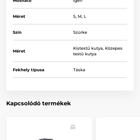
Mosható
igen
Méret
S
,
M
,
L
Szín
Szürke
Kistestű kutya
,
Közepes
Méret
testű kutya
Fekhely típusa
Táska
A megfelelő méret kiválasztásához használhatja az
alábbi táblázatot. (*A termék kézzel varrott, ezért
Kapcsolódó termékek
előfordulhat, hogy a termék méretei, maximálisan 2 -
4 cm-el, eltérnek a megadott méretektől.)