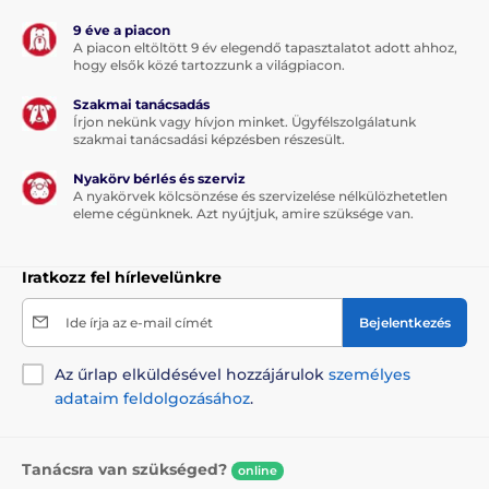
Reedog kutyatáska
9 éve a piacon
A piacon eltöltött 9 év elegendő tapasztalatot adott ahhoz,
hogy elsők közé tartozzunk a világpiacon.
A műszaki specifikációk előzetes értesítés nélkül
Szakmai tanácsadás
változhatnak. A képek csak illusztrációk.
Írjon nekünk vagy hívjon minket. Ügyfélszolgálatunk
szakmai tanácsadási képzésben részesült.
Nyakörv bérlés és szerviz
A termék a következő kategóriákba sorolt
A nyakörvek kölcsönzése és szervizelése nélkülözhetetlen
eleme cégünknek. Azt nyújtjuk, amire szüksége van.
Kistestű kutyáknak
Közepes testű kutyáknak
Utazás
Iratkozz fel hírlevelünkre
Kutyatáska
Macska
Macskáknak
Ide írja az e-mail címét
Bejelentkezés
Az űrlap elküldésével hozzájárulok
személyes
adataim feldolgozásához
.
Tanácsra van szükséged?
online