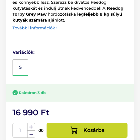
és könnyebb lesz. Szerezz be divatos Reedog
kutyatáskát és indulj útnak kedvenceddel! A
Reedog
Torby Grey Paw
hordozótáska
legfeljebb 8 kg súlyú
kutyák számára
ajánlott.
További információk ›
Variációk:
S
Raktáron 3 db
16 990 Ft
Kosárba
db