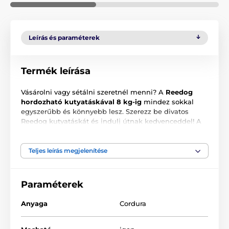
Leírás és paraméterek
Termék leírása
Vásárolni vagy sétálni szeretnél menni? A
Reedog
hordozható kutyatáskával 8 kg-ig
mindez sokkal
egyszerűbb és könnyebb lesz. Szerezz be divatos
Reedog kutyatáskát és indulj útnak kedvenceddel! A
táska egyik oldala nyílással rendelkezik, melyen a
kutyus kényelmesen kidughatja a fejét és
figyelemmel kísérheti, hogy mi zajlik körülötte. A
Teljes leírás megjelenítése
termék karbantartása nem igényes. Kiváló minőségű
és tartós Cordura anyagból készült, mely ellenáll
kedvenced karmolásának.
Paraméterek
A Reedog hordozható kutyatáska számos változatban
Anyaga
Cordura
és színkombinációban is kapható.