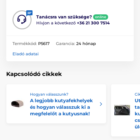
Tanácsra van szüksége?
online
Hívjon a következő
+36 21 300 7514
Termékkód:
P5617
Garancia:
24 hónap
Eladó adatai
Kapcsolódó cikkek
Hogyan válasszunk?
Ci
A legjobb kutyafekhelyek
Ut
és hogyan válasszuk ki a
ta
megfelelőt a kutyusnak!
k
c
ül