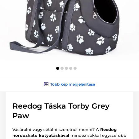
Több kép megjelenítése
Reedog Táska Torby Grey
Paw
Vásárolni vagy sétálni szeretnél menni? A
Reedog
hordozható kutyatáskával
mindez sokkal egyszerűbb