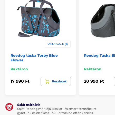
A termék előnyei:
Változatok (1)
minőségi és tartós anyag
Reedog táska Torby Blue
Reedog Táska E
szép design
Flower
mosható
Raktáron
Raktáron
17 990 Ft
20 990 Ft
Részletek
A termék hátrányai:
nincs
Saját márkánk
Saját Reedog márkájú kisállat- és smart termékeket
A csomag tartalma:
gyártunk és értékesítünk. Termékpalettánk széles.