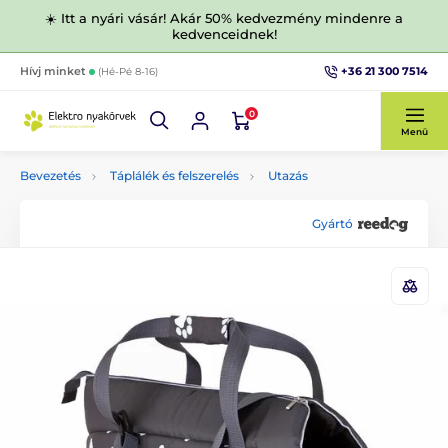
☀️ Itt a nyári vásár! Akár 50% kedvezmény mindenre a
kedvenceidnek!
+36 21 300 7514
Hívj minket
(Hé-Pé 8-16)
0
Menü
Bevezetés
Táplálék és felszerelés
Utazás
Gyártó