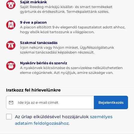
A csomag tartalma:
Saját márkánk
Saját Reedog márkájú kisállat- és smart termékeket
Menforsan parazitaellenes fluoreszkáló nyakörv
gyártunk és értékesítünk. Termékpalettánk széles.
kutyáknak, 57 cm
9 éve a piacon
A piacon eltöltött 9 év elegendő tapasztalatot adott ahhoz,
hogy elsők közé tartozzunk a világpiacon.
Megjegyzés: A kép csak illusztráció.
Szakmai tanácsadás
A műszaki specifikációk előzetes értesítés nélkül
Írjon nekünk vagy hívjon minket. Ügyfélszolgálatunk
szakmai tanácsadási képzésben részesült.
változhatnak. A képek csak illusztrációk.
Nyakörv bérlés és szerviz
A nyakörvek kölcsönzése és szervizelése nélkülözhetetlen
A termék a következő kategóriákba sorolt
eleme cégünknek. Azt nyújtjuk, amire szüksége van.
Táplálék és felszerelés
Iratkozz fel hírlevelünkre
Parazitaellenes készítmények
Ide írja az e-mail címét
Bejelentkezés
Parazitaellenes nyakörvek
Kutyáknak
Az űrlap elküldésével hozzájárulok
személyes
adataim feldolgozásához
.