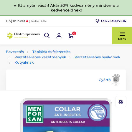
☀️ Itt a nyári vásár! Akár 50% kedvezmény mindenre a
kedvenceidnek!
+36 21 300 7514
Hívj minket
(Hé-Pé 8-16)
0
Menü
Bevezetés
Táplálék és felszerelés
Parazitaellenes készítmények
Parazitaellenes nyakörvek
Kutyáknak
Gyártó