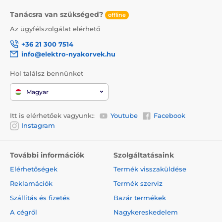
Tanácsra van szükséged?
offline
Az ügyfélszolgálat elérhető
+36 21 300 7514
info@elektro-nyakorvek.hu
Hol találsz bennünket
Magyar
Itt is elérhetőek vagyunk::
Youtube
Facebook
Instagram
További információk
Szolgáltatásaink
Elérhetőségek
Termék visszaküldése
Reklamációk
Termék szerviz
Szállítás és fizetés
Bazár termékek
A cégről
Nagykereskedelem