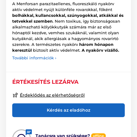
A Menforsan parazitaellenes, fluoreszkáló nyakörv
aktív védelmet nyújt különféle rovarokkal, főként
bolhákkal, kullancsokkal, szúnyogokkal, atkákkal és
tetvekkel szemben
. Nem toxikus, így biztonságosan
alkalmazható kölyökkutyák számára már az első
hónaptól kezdve, vemhes szukáknál, valamint olyan
kutyáknál, akik allergiásak a hagyományos rovarirtó
szerekre. A természetes nyakörv
három hónapon
keresztül
biztosít aktív védelmet.
A nyakörv vízálló.
További információk ›
ÉRTÉKESÍTÉS LEZÁRVA
Érdeklődés az elérhetőségről
Kérdés az eladóhoz
Tanácsra van szüksége?
offline