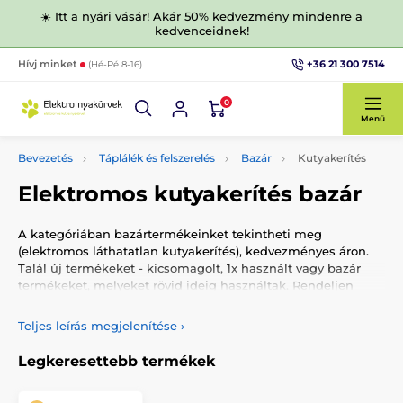
☀️ Itt a nyári vásár! Akár 50% kedvezmény mindenre a
kedvenceidnek!
+36 21 300 7514
Hívj minket
(Hé-Pé 8-16)
0
Menü
Bevezetés
Táplálék és felszerelés
Bazár
Kutyakerítés
Elektromos kutyakerítés bazár
A kategóriában bazártermékeinket tekintheti meg
(elektromos láthatatlan kutyakerítés), kedvezményes áron.
Talál új termékeket - kicsomagolt, 1x használt vagy bazár
termékeket, melyeket rövid ideig használtak. Rendeljen
láthatatlan kerítést 80%-os kedvezménnyel és 6 hónapos
garanciával.
Teljes leírás megjelenítése
›
Legkeresettebb termékek