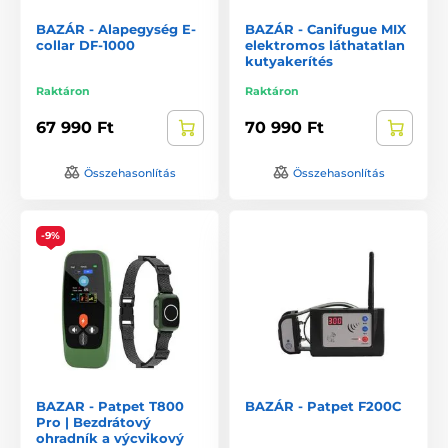
BAZÁR - Alapegység E-
BAZÁR - Canifugue MIX
collar DF-1000
elektromos láthatatlan
kutyakerítés
Raktáron
Raktáron
67 990 Ft
70 990 Ft
Összehasonlítás
Összehasonlítás
-9%
BAZAR - Patpet T800
BAZÁR - Patpet F200C
Pro | Bezdrátový
ohradník a výcvikový