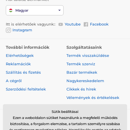
Magyar
Itt is elérhetőek vagyunk::
Youtube
Facebook
Instagram
További információk
Szolgáltatásaink
Elérhetőségek
Termék visszaküldése
Reklamációk
Termék szerviz
Szállítás és fizetés
Bazár termékek
A cégről
Nagykereskedelem
Szerződési feltételek
Cikkek és hírek
Vélemények és értékelések
Sütik beállításai
Ezen a weboldalon sütiket használunk a megfelelő működés
biztosítása, a forgalom elemzése, a tartalom személyre szabása
és esetlegesen marketing célokra. Hozzájárulás esetén az adatok