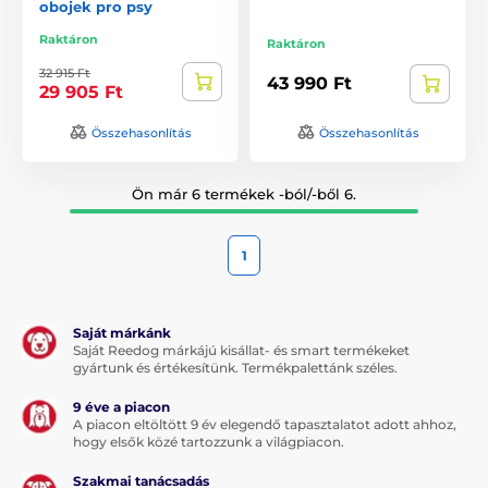
obojek pro psy
Raktáron
Raktáron
32 915 Ft
43 990 Ft
29 905 Ft
Összehasonlítás
Összehasonlítás
Ön már 6 termékek -ból/-ből 6.
1
Saját márkánk
Saját Reedog márkájú kisállat- és smart termékeket
gyártunk és értékesítünk. Termékpalettánk széles.
9 éve a piacon
A piacon eltöltött 9 év elegendő tapasztalatot adott ahhoz,
hogy elsők közé tartozzunk a világpiacon.
Szakmai tanácsadás