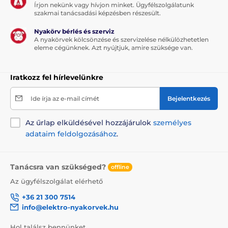
Írjon nekünk vagy hívjon minket. Ügyfélszolgálatunk
szakmai tanácsadási képzésben részesült.
Nyakörv bérlés és szerviz
A nyakörvek kölcsönzése és szervizelése nélkülözhetetlen
eleme cégünknek. Azt nyújtjuk, amire szüksége van.
Iratkozz fel hírlevelünkre
Ide írja az e-mail címét
Bejelentkezés
Az űrlap elküldésével hozzájárulok
személyes
adataim feldolgozásához
.
Tanácsra van szükséged?
offline
Az ügyfélszolgálat elérhető
+36 21 300 7514
info@elektro-nyakorvek.hu
Hol találsz bennünket