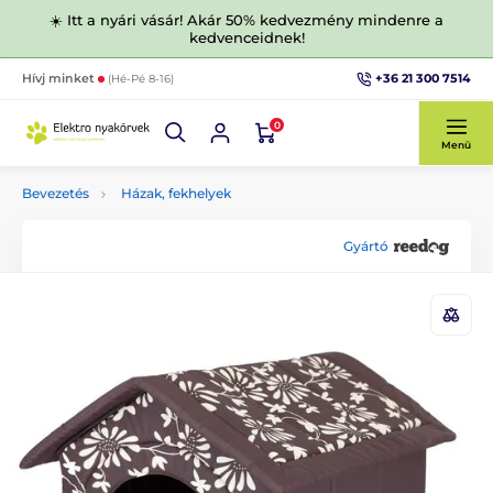
☀️ Itt a nyári vásár! Akár 50% kedvezmény mindenre a
kedvenceidnek!
+36 21 300 7514
Hívj minket
(Hé-Pé 8-16)
0
Menü
Bevezetés
Házak, fekhelyek
Gyártó