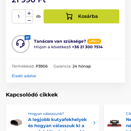
Kosárba
db
Tanácsra van szüksége?
offline
Hívjon a következő
+36 21 300 7514
Termékkód:
P3906
Garancia:
24 hónap
Eladó adatai
Kapcsolódó cikkek
Hogyan válasszunk?
Ci
A legjobb kutyafekhelyek
N
és hogyan válasszuk ki a
n