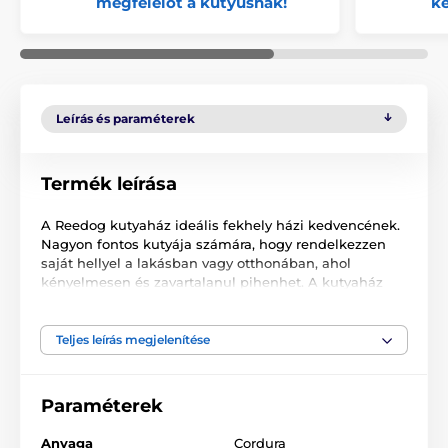
megfelelőt a kutyusnak!
k
Leírás és paraméterek
Termék leírása
A Reedog kutyaház ideális fekhely házi kedvencének.
Nagyon fontos kutyája számára, hogy rendelkezzen
saját hellyel a lakásban vagy otthonában, ahol
kényelmesen és zavartalanul pihenhet. A kutyaház
védelmet nyújt a hűvösebb éjszakai órákban.
Rendkívül kényelmes fekhely, ahol házi kedvence
biztonságban érezheti magát.
Teljes leírás megjelenítése
A termék karbantartása nem igényes. A kiváló
minőségű és tartós anyagból készült kutyaház
Paraméterek
garantáltan elnyeri négylábú barátja és az Ön
tetszését is.
Anyaga
Cordura