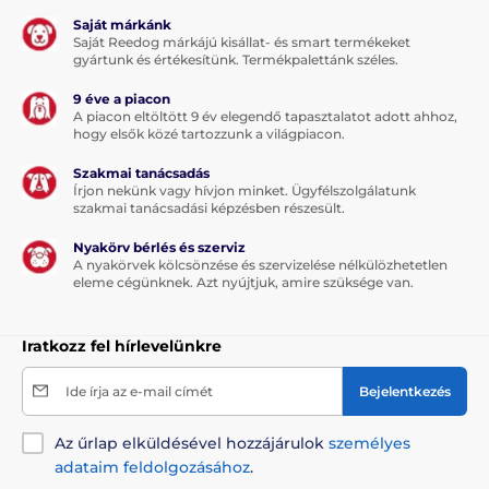
A termék hátrányai:
Saját márkánk
Saját Reedog márkájú kisállat- és smart termékeket
nincs
gyártunk és értékesítünk. Termékpalettánk széles.
9 éve a piacon
A piacon eltöltött 9 év elegendő tapasztalatot adott ahhoz,
A csomag tartalma:
hogy elsők közé tartozzunk a világpiacon.
Reedog kutyaház
Szakmai tanácsadás
Írjon nekünk vagy hívjon minket. Ügyfélszolgálatunk
szakmai tanácsadási képzésben részesült.
Megjegyzés: A kép csak illusztráció.
Nyakörv bérlés és szerviz
A nyakörvek kölcsönzése és szervizelése nélkülözhetetlen
A műszaki specifikációk előzetes értesítés nélkül
eleme cégünknek. Azt nyújtjuk, amire szüksége van.
változhatnak. A képek csak illusztrációk.
Iratkozz fel hírlevelünkre
A termék a következő kategóriákba sorolt
Ide írja az e-mail címét
Bejelentkezés
Házak, fekhelyek
Házikók
Az űrlap elküldésével hozzájárulok
személyes
Kistestű kutyáknak
adataim feldolgozásához
.
Közepes testű kutyáknak