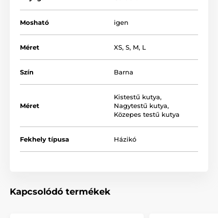
Mosható
igen
Méret
XS
,
S
,
M
,
L
Szín
Barna
Kistestű kutya
,
Méret
Nagytestű kutya
,
Közepes testű kutya
Fekhely típusa
Házikó
A kutyaház számos változatban és
színkombinációban is kapható. Kis-, közepes- és
nagyobb kutyafajták számára is alkalmas. A
megfelelő méret kiválasztásában az alábbi táblázat
nyújt segítséget. (*Kézzel varrott termék, ezért
Kapcsolódó termékek
előfordulhat, hogy a méretek, maximálisan 2 - 4 cm-el,
eltérnek a feltüntetett méretektől.) A termék mosható
mosógépben (30° kézi mosás).