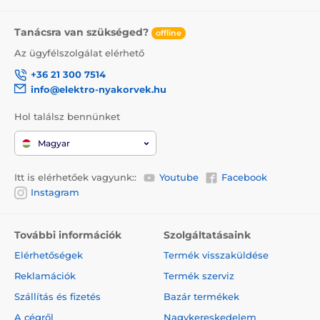
Tanácsra van szükséged?
offline
Az ügyfélszolgálat elérhető
+36 21 300 7514
info@elektro-nyakorvek.hu
Hol találsz bennünket
Magyar
Itt is elérhetőek vagyunk::
Youtube
Facebook
Instagram
További információk
Szolgáltatásaink
Elérhetőségek
Termék visszaküldése
Reklamációk
Termék szerviz
Szállítás és fizetés
Bazár termékek
A cégről
Nagykereskedelem