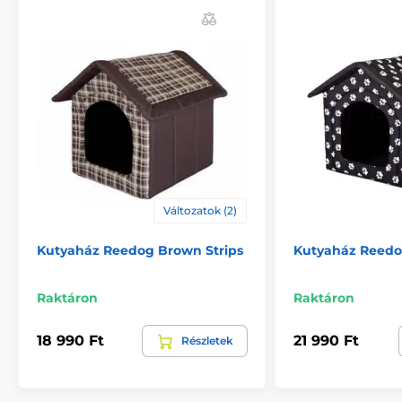
Változatok (2)
A termék előnyei:
Könnyű és könnyen hordozható
Kutyaház Reedog Brown Strips
Kutyaház Reedo
Mosható
Raktáron
Raktáron
Menedék és pihenőhely
Minőségi és tartós anyag
18 990 Ft
21 990 Ft
Részletek
Véd a szél ellen