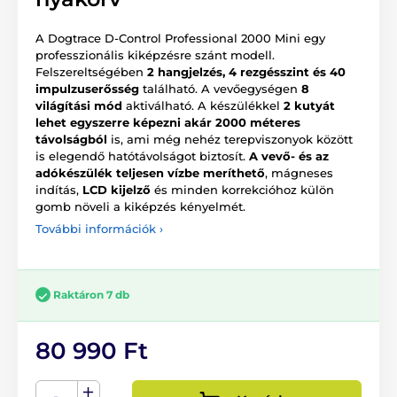
A Dogtrace D-Control Professional 2000 Mini egy
professzionális kiképzésre szánt modell.
Felszereltségében
2 hangjelzés, 4 rezgésszint és 40
impulzuserősség
található. A vevőegységen
8
világítási mód
aktiválható. A készülékkel
2 kutyát
lehet egyszerre képezni akár 2000 méteres
távolságból
is, ami még nehéz terepviszonyok között
is elegendő hatótávolságot biztosít.
A vevő- és az
adókészülék teljesen vízbe meríthető
, mágneses
indítás,
LCD kijelző
és minden korrekcióhoz külön
gomb növeli a kiképzés kényelmét.
További információk ›
Raktáron 7 db
80 990 Ft