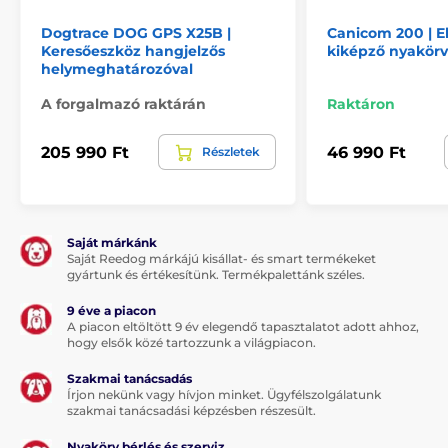
Zsinór az adókészülék nyakba akasztásához
Dogtrace DOG GPS X25B |
Canicom 200 | E
Műanyag aktatáska
Keresőeszköz hangjelzős
kiképző nyakörv
helymeghatározóval
Használati utasítás
A forgalmazó raktárán
Raktáron
A műszaki specifikációk előzetes értesítés nélkül
205 990 Ft
46 990 Ft
Részletek
változhatnak. A képek csak illusztrációk.
A termék a következő kategóriákba sorolt
Saját márkánk
Saját Reedog márkájú kisállat- és smart termékeket
Kiképző nyakörvek
1501 - 2000 méter
gyártunk és értékesítünk. Termékpalettánk széles.
Elektromos
Vibrációs
9 éve a piacon
A piacon eltöltött 9 év elegendő tapasztalatot adott ahhoz,
Hangjelzéses
Vízbe meríthető
hogy elsők közé tartozzunk a világpiacon.
Kistestű kutyáknak
Szakmai tanácsadás
Írjon nekünk vagy hívjon minket. Ügyfélszolgálatunk
Közepes testű kutyáknak
2 kutya részére
szakmai tanácsadási képzésben részesült.
Nyakörv bérlés és szerviz