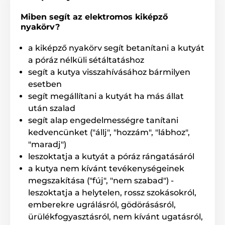
Kijelző
Miben segít az elektromos kiképző
nyakörv?
Az adókészülék beépített,
háttérvilágítással ellátott LCD kijelzővel
a kiképző nyakörv segít betanítani a kutyát
rendelkezik, amely jelzi az
impulzuserősséget, a kiválasztott kutyát és az elem
a póráz nélküli sétáltatáshoz
állapotát. A D-Control 2000 Mini lehetővé teszi a négy
segít a kutya visszahívásához bármilyen
gomb egyéni beállítását. Minden gombhoz
esetben
választható egy a funkciók közül.
segít megállítani a kutyát ha más állat
után szalad
segít alap engedelmességre tanítani
Nyakörv hossza
kedvencünket ("állj", "hozzám", "lábhoz",
A Dogtrace D-Control 2000 Mini erős és
"maradj")
kiváló minőségű műanyag nyakörvvel
leszoktatja a kutyát a póráz rángatásáról
rendelkezik. Viselése nem okoz problémát
a kutyusnak, és jól tart a nyakon. A nyakörv hossza
18
a kutya nem kívánt tevékenységeinek
és 70 cm között
állítható.
megszakítása ("fúj", "nem szabad") -
leszoktatja a helytelen, rossz szokásokról,
emberekre ugrálásról, gödörásásról,
Súly és méretek
ürülékfogyasztásról, nem kívánt ugatásról,