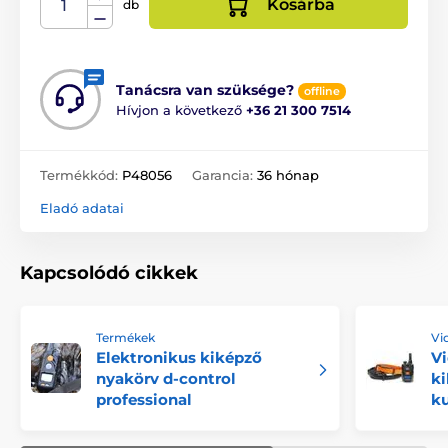
Kosárba
db
Tanácsra van szüksége?
offline
Hívjon a következő
+36 21 300 7514
Termékkód:
P48056
Garancia:
36 hónap
Eladó adatai
Kapcsolódó cikkek
Termékek
Vi
Elektronikus kiképző
Vi
nyakörv d-control
ki
professional
k