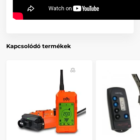
Megvilágított LCD kijelző
Mágneses kapcsoló a gyors indításhoz
2 hosszúságú elektróda a csomagban
Hosszú elem-élettartam
Kapcsolódó termékek
A csomag tartalma:
Adókészülék
Vevőegység
Nyakörv
Elektródák 12 mm
Elektródák 17 mm
CR2 3V elem
2x AAA elem
Tesztlámpa
Csipesz az adókészülék övre akasztásához