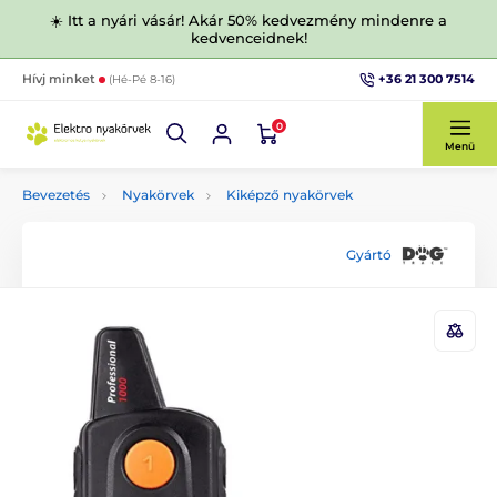
☀️ Itt a nyári vásár! Akár 50% kedvezmény mindenre a
kedvenceidnek!
+36 21 300 7514
Hívj minket
(Hé-Pé 8-16)
0
Menü
Bevezetés
Nyakörvek
Kiképző nyakörvek
Gyártó