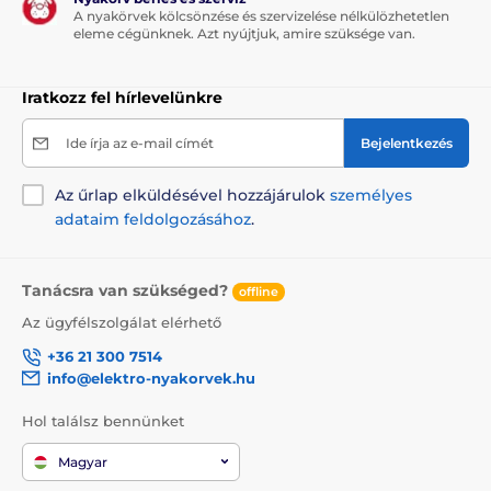
A nyakörvek kölcsönzése és szervizelése nélkülözhetetlen
eleme cégünknek. Azt nyújtjuk, amire szüksége van.
Iratkozz fel hírlevelünkre
Ide írja az e-mail címét
Bejelentkezés
Az űrlap elküldésével hozzájárulok
személyes
adataim feldolgozásához
.
Tanácsra van szükséged?
offline
Az ügyfélszolgálat elérhető
+36 21 300 7514
info@elektro-nyakorvek.hu
Hol találsz bennünket
Magyar