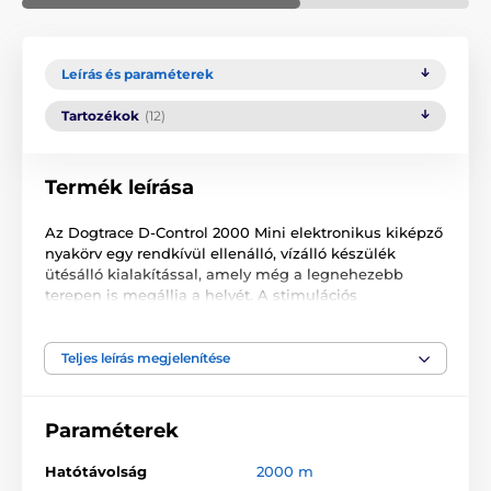
Leírás és paraméterek
Tartozékok
(12)
Termék leírása
Az Dogtrace D-Control 2000 Mini elektronikus kiképző
nyakörv egy rendkívül ellenálló, vízálló készülék
ütésálló kialakítással, amely még a legnehezebb
terepen is megállja a helyét. A stimulációs
impulzusok méretének köszönhetően elsősorban
kis-
és közepes testű kutyafajták számára
ajánlott, de a
nagyobb testű kutyák számára is alkalmas,
Teljes leírás megjelenítése
amelyeknél nem tolódott ki az érzékenységi
küszöb.
Professzionális sport- és szolgálati
kutyakiképzéshez
készült, minden kutyafajtának
Paraméterek
alkalmas.
A 2000 méteres hatótávolságú
modell
egyénileg állítható négygombos funkcióval
Hatótávolság
2000 m
rendelkezik. Minden gombhoz külön funkció