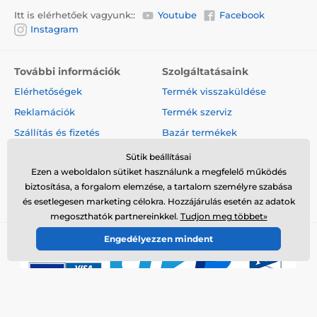
Itt is elérhetőek vagyunk::
Youtube
Facebook
Instagram
További információk
Szolgáltatásaink
Elérhetőségek
Termék visszaküldése
Reklamációk
Termék szerviz
Szállítás és fizetés
Bazár termékek
A cégről
Nagykereskedelem
Sütik beállításai
Ezen a weboldalon sütiket használunk a megfelelő működés
Szerződési feltételek
Cikkek és hírek
biztosítása, a forgalom elemzése, a tartalom személyre szabása
Vélemények és értékelések
és esetlegesen marketing célokra. Hozzájárulás esetén az adatok
megoszthatók partnereinkkel.
Tudjon meg többet»
Engedélyezzen mindent
© 2026 www.elektro-nyakorvek.hu ⦁ Webshop szolgáltatónk a
SIMPLIA.cz