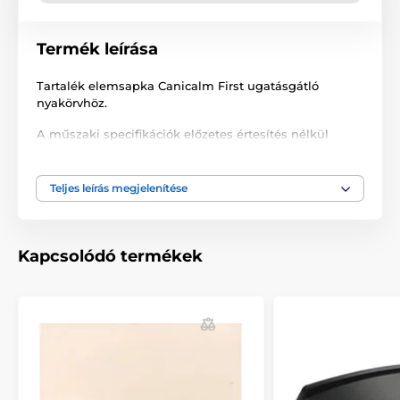
Termék leírása
Tartalék elemsapka Canicalm First ugatásgátló
nyakörvhöz.
A műszaki specifikációk előzetes értesítés nélkül
változhatnak. A képek csak illusztrációk.
Teljes leírás megjelenítése
A termék a következő kategóriákba sorolt
Tartozékok ugatásgátló nyakörvek
Kapcsolódó termékek
Tartalék alkatrészek
Kiegészítők