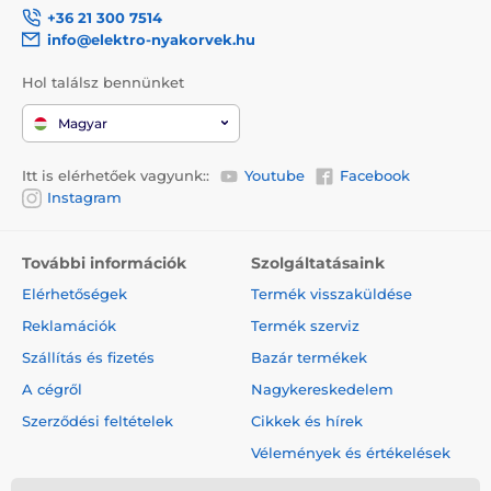
+36 21 300 7514
info@elektro-nyakorvek.hu
Hol találsz bennünket
Magyar
Itt is elérhetőek vagyunk::
Youtube
Facebook
Instagram
További információk
Szolgáltatásaink
Elérhetőségek
Termék visszaküldése
Reklamációk
Termék szerviz
Szállítás és fizetés
Bazár termékek
A cégről
Nagykereskedelem
Szerződési feltételek
Cikkek és hírek
Vélemények és értékelések