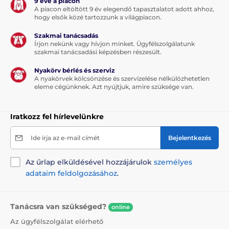
9 éve a piacon
A piacon eltöltött 9 év elegendő tapasztalatot adott ahhoz,
hogy elsők közé tartozzunk a világpiacon.
Szakmai tanácsadás
Írjon nekünk vagy hívjon minket. Ügyfélszolgálatunk
szakmai tanácsadási képzésben részesült.
Nyakörv bérlés és szerviz
A nyakörvek kölcsönzése és szervizelése nélkülözhetetlen
eleme cégünknek. Azt nyújtjuk, amire szüksége van.
Iratkozz fel hírlevelünkre
Ide írja az e-mail címét
Bejelentkezés
Az űrlap elküldésével hozzájárulok
személyes
adataim feldolgozásához
.
Tanácsra van szükséged?
online
Az ügyfélszolgálat elérhető