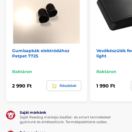
Gumisapkák elektródához
Vevőkészülék fe
Patpet 772S
light
Raktáron
Raktáron
2 990 Ft
1 990 Ft
Részletek
Saját márkánk
Saját Reedog márkájú kisállat- és smart termékeket
gyártunk és értékesítünk. Termékpalettánk széles.