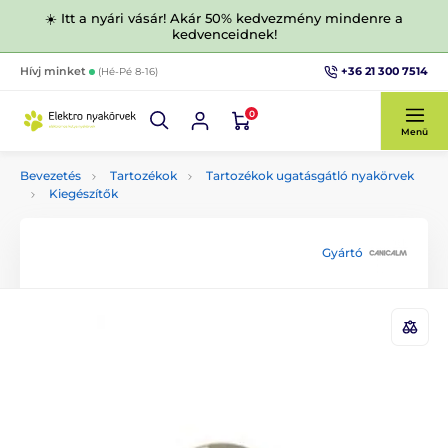
☀️ Itt a nyári vásár! Akár 50% kedvezmény mindenre a
kedvenceidnek!
+36 21 300 7514
Hívj minket
(Hé-Pé 8-16)
0
Menü
Bevezetés
Tartozékok
Tartozékok ugatásgátló nyakörvek
Kiegészítők
Gyártó