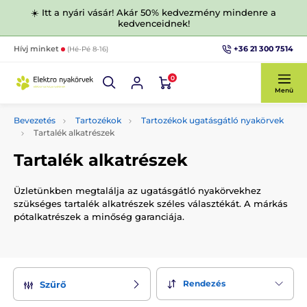
☀️ Itt a nyári vásár! Akár 50% kedvezmény mindenre a
kedvenceidnek!
+36 21 300 7514
Hívj minket
(Hé-Pé 8-16)
0
Menü
Bevezetés
Tartozékok
Tartozékok ugatásgátló nyakörvek
Tartalék alkatrészek
Tartalék alkatrészek
Üzletünkben megtalálja az ugatásgátló nyakörvekhez
szükséges tartalék alkatrészek széles választékát. A márkás
pótalkatrészek a minőség garanciája.
Rendezés
Szűrő