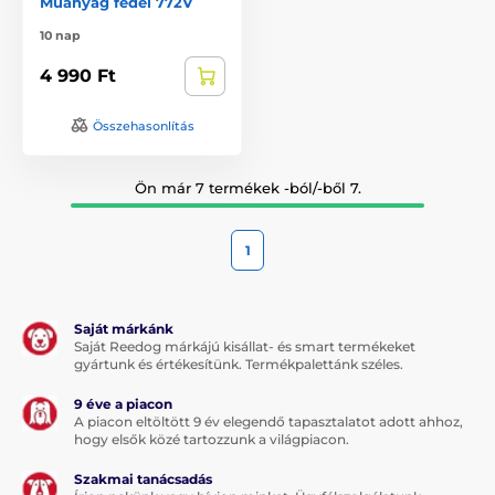
Műanyag fedél 772V
10 nap
4 990 Ft
Összehasonlítás
Ön már 7 termékek -ból/-ből 7.
1
Saját márkánk
Saját Reedog márkájú kisállat- és smart termékeket
gyártunk és értékesítünk. Termékpalettánk széles.
9 éve a piacon
A piacon eltöltött 9 év elegendő tapasztalatot adott ahhoz,
hogy elsők közé tartozzunk a világpiacon.
Szakmai tanácsadás