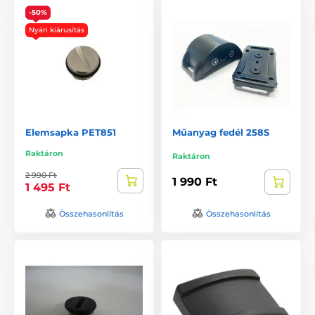
-50%
Nyári kiárusítás
Elemsapka PET851
Műanyag fedél 258S
Raktáron
Raktáron
2 990 Ft
1 990 Ft
1 495 Ft
Összehasonlítás
Összehasonlítás