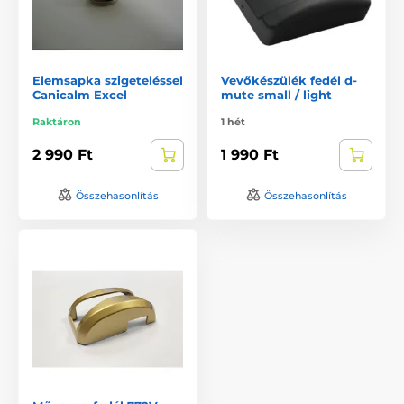
Elemsapka szigeteléssel
Vevőkészülék fedél d-
Canicalm Excel
mute small / light
Raktáron
1 hét
2 990 Ft
1 990 Ft
Összehasonlítás
Összehasonlítás