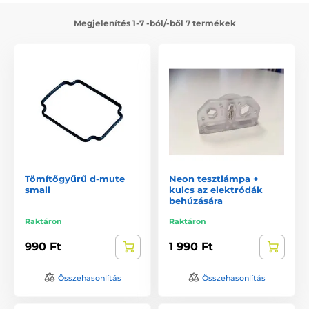
Megjelenítés 1-7 -ból/-ből 7 termékek
Tömítőgyűrű d-mute
Neon tesztlámpa +
small
kulcs az elektródák
behúzására
Raktáron
Raktáron
990 Ft
1 990 Ft
Összehasonlítás
Összehasonlítás