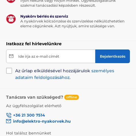
Írjon nekünk vagy hívjon minket. Ügyfélszolgálatunk
szakmai tanácsadási képzésben részesült.
Nyakörv bérlés és szerviz
A nyakörvek kölcsönzése és szervizelése nélkülözhetetlen
eleme cégünknek. Azt nyújtjuk, amire szüksége van.
Iratkozz fel hírlevelünkre
Ide írja az e-mail címét
Bejelentkezés
Az űrlap elküldésével hozzájárulok
személyes
adataim feldolgozásához
.
Tanácsra van szükséged?
offline
Az ügyfélszolgálat elérhető
+36 21 300 7514
info@elektro-nyakorvek.hu
Hol találsz bennünket