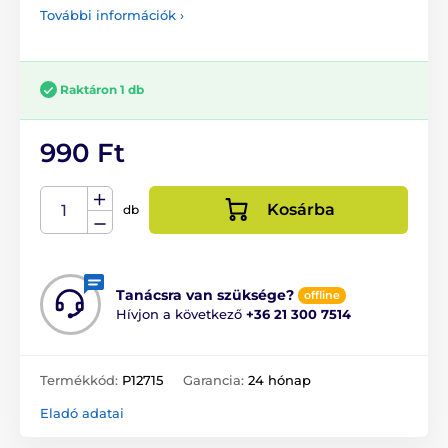
További információk ›
Raktáron 1 db
990 Ft
Kosárba
db
Tanácsra van szüksége?
offline
Hívjon a következő
+36 21 300 7514
Termékkód:
P12715
Garancia:
24 hónap
Eladó adatai