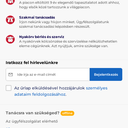
A piacon eltöltött 9 év elegendő tapasztalatot adott ahhoz,
hogy elsők közé tartozzunk a világpiacon.
Szakmai tanácsadás
Írjon nekünk vagy hívjon minket. Ügyfélszolgálatunk
szakmai tanácsadási képzésben részesült.
Nyakörv bérlés és szerviz
A nyakörvek kölcsönzése és szervizelése nélkülözhetetlen
eleme cégünknek. Azt nyújtjuk, amire szüksége van.
Iratkozz fel hírlevelünkre
Ide írja az e-mail címét
Bejelentkezés
Az űrlap elküldésével hozzájárulok
személyes
adataim feldolgozásához
.
Tanácsra van szükséged?
offline
Az ügyfélszolgálat elérhető