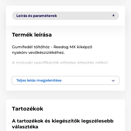
Leírás és paraméterek
Termék leírása
Gumifedél töltőhöz - Reedog MX kiképző
nyakörv vevőkészülékéhez.
A műszaki specifikációk előzetes értesítés nélkül
változhatnak. A képek csak illusztrációk.
Teljes leírás megjelenítése
A termék a következő kategóriákba sorolt
Tartozékok kiképző nyakörvek
Tartozékok
Kiegészítők
Borítók és alkatrészek
A tartozékok és kiegészítők legszélesebb
választéka