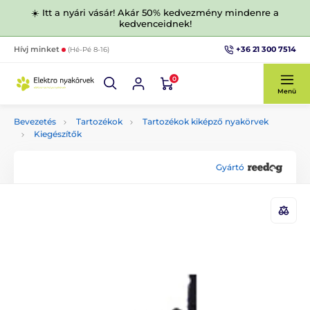
☀️ Itt a nyári vásár! Akár 50% kedvezmény mindenre a
kedvenceidnek!
+36 21 300 7514
Hívj minket
(Hé-Pé 8-16)
0
Menü
Bevezetés
Tartozékok
Tartozékok kiképző nyakörvek
Kiegészítők
Gyártó