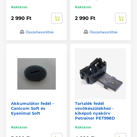
Raktáron
Raktáron
2 990 Ft
2 990 Ft
Összehasonlítás
Összehasonlítás
Akkumulátor fedél -
Tartalék fedél
Canicom Soft és
vevőkészülékhez -
Eyenimal Soft
kiképző nyakörv
Petrainer PET998D
Raktáron
Raktáron