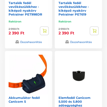
Tartalék fedél
Tartalék fedél
vevőkészülékhez -
vevőkészülékhez -
kiképző nyakörv
kiképző nyakörv
Petrainer PET998DR
Petrainer PET619
Raktáron
Raktáron
2 990 Ft
2 990 Ft
2 390 Ft
2 390 Ft
Összehasonlítás
Összehasonlítás
Akkumulátor fedél
Elemfedél Canicom
Canicom 5
5.500 és 5.800
adóegységhez