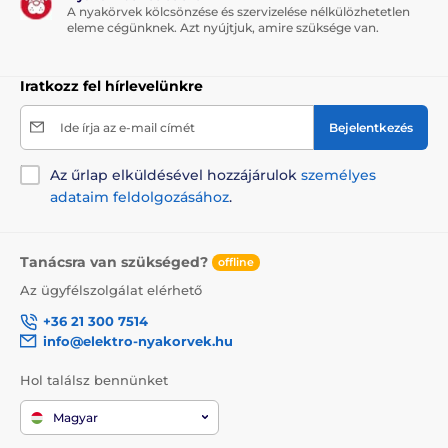
A nyakörvek kölcsönzése és szervizelése nélkülözhetetlen
eleme cégünknek. Azt nyújtjuk, amire szüksége van.
Iratkozz fel hírlevelünkre
Ide írja az e-mail címét
Bejelentkezés
Az űrlap elküldésével hozzájárulok
személyes
adataim feldolgozásához
.
Tanácsra van szükséged?
offline
Az ügyfélszolgálat elérhető
+36 21 300 7514
info@elektro-nyakorvek.hu
Hol találsz bennünket
Magyar