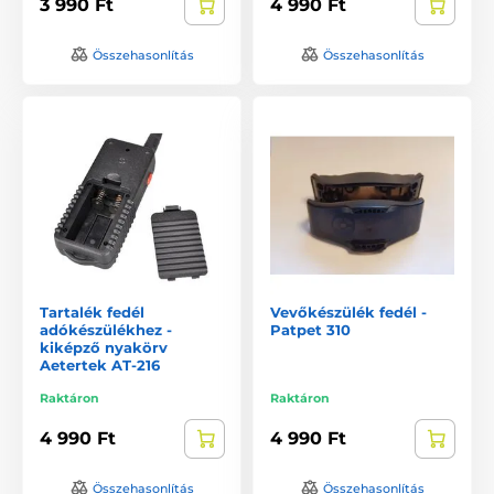
3 990 Ft
4 990 Ft
Összehasonlítás
Összehasonlítás
Tartalék fedél
Vevőkészülék fedél -
adókészülékhez -
Patpet 310
kiképző nyakörv
Aetertek AT-216
Raktáron
Raktáron
4 990 Ft
4 990 Ft
Összehasonlítás
Összehasonlítás