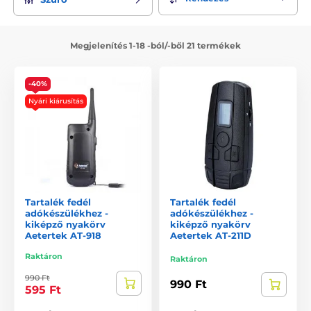
Megjelenítés 1-18 -ból/-ből 21 termékek
-40%
Nyári kiárusítás
Tartalék fedél
Tartalék fedél
adókészülékhez -
adókészülékhez -
kiképző nyakörv
kiképző nyakörv
Aetertek AT-918
Aetertek AT-211D
Raktáron
Raktáron
990 Ft
990 Ft
595 Ft