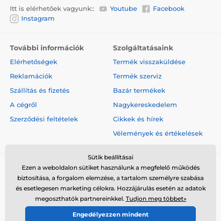
Itt is elérhetőek vagyunk::
Youtube
Facebook
Instagram
További információk
Szolgáltatásaink
Elérhetőségek
Termék visszaküldése
Reklamációk
Termék szerviz
Szállítás és fizetés
Bazár termékek
A cégről
Nagykereskedelem
Szerződési feltételek
Cikkek és hírek
Vélemények és értékelések
Sütik beállításai
Ezen a weboldalon sütiket használunk a megfelelő működés
biztosítása, a forgalom elemzése, a tartalom személyre szabása
és esetlegesen marketing célokra. Hozzájárulás esetén az adatok
megoszthatók partnereinkkel.
Tudjon meg többet»
© 2026 www.elektro-nyakorvek.hu ⦁ Webshop szolgáltatónk a
Engedélyezzen mindent
SIMPLIA.cz