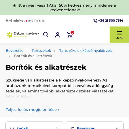
☀️ Itt a nyári vásár! Akár 50% kedvezmény mindenre a
kedvenceidnek!
+36 21 300 7514
Hívj minket
(Hé-Pé 8-16)
0
Menü
Bevezetés
Tartozékok
Tartozékok kiképző nyakörvek
Borítók és alkatrészek
Borítók és alkatrészek
Szüksége van alkatrészre a kiképző nyakörvéhez? Az
áruházunk termékeivel kompatibilis vevő és adóegység
fedelek, valamint további alkatrészek széles választékát
készítettük el.
Teljes leírás megjelenítése
›
Rendezés
Szűrő