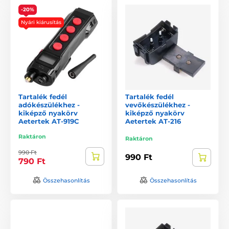
-20%
Nyári kiárusítás
Tartalék fedél
Tartalék fedél
adókészülékhez -
vevőkészülékhez -
kiképző nyakörv
kiképző nyakörv
Aetertek AT-919C
Aetertek AT-216
Raktáron
Raktáron
990 Ft
990 Ft
790 Ft
Összehasonlítás
Összehasonlítás