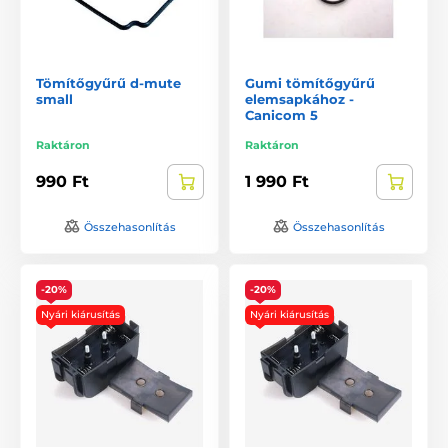
Tömítőgyűrű d-mute
Gumi tömítőgyűrű
small
elemsapkához -
Canicom 5
Raktáron
Raktáron
990 Ft
1 990 Ft
Összehasonlítás
Összehasonlítás
-20%
-20%
Nyári kiárusítás
Nyári kiárusítás