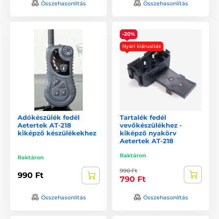
Összehasonlítás
Összehasonlítás
-20%
Nyári kiárusítás
Adókészülék fedél
Tartalék fedél
Aetertek AT-218
vevőkészülékhez -
kiképző készülékekhez
kiképző nyakörv
Aetertek AT-218
Raktáron
Raktáron
990 Ft
990 Ft
790 Ft
Összehasonlítás
Összehasonlítás