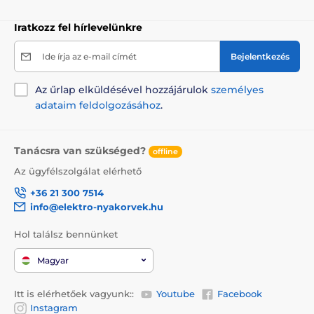
Iratkozz fel hírlevelünkre
Ide írja az e-mail címét
Bejelentkezés
Az űrlap elküldésével hozzájárulok
személyes
adataim feldolgozásához
.
Tanácsra van szükséged?
offline
Az ügyfélszolgálat elérhető
+36 21 300 7514
info@elektro-nyakorvek.hu
Hol találsz bennünket
Magyar
Itt is elérhetőek vagyunk::
Youtube
Facebook
Instagram