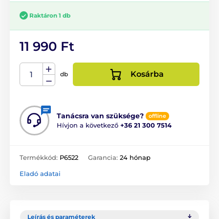
Raktáron 1 db
11 990 Ft
Kosárba
db
Tanácsra van szüksége?
offline
Hívjon a következő
+36 21 300 7514
Termékkód:
P6522
Garancia:
24 hónap
Eladó adatai
Leírás és paraméterek