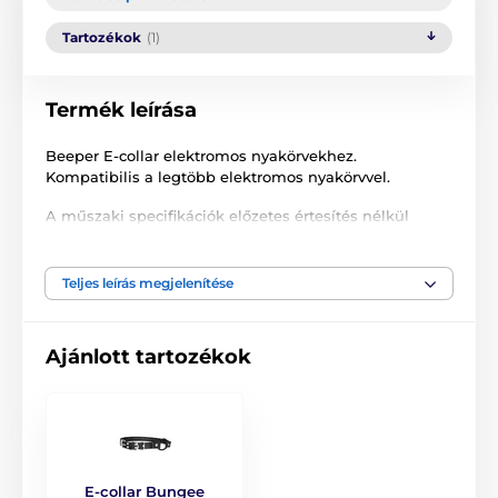
Tartozékok
(1)
Termék leírása
Beeper E-collar elektromos nyakörvekhez.
Kompatibilis a legtöbb elektromos nyakörvvel.
A műszaki specifikációk előzetes értesítés nélkül
változhatnak. A képek csak illusztrációk.
Teljes leírás megjelenítése
A termék a következő kategóriákba sorolt
Ajánlott tartozékok
Tartozékok kiképző nyakörvek
Kiegészítők
E-collar Bungee