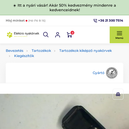
☀️ Itt a nyári vásár! Akár 50% kedvezmény mindenre a
kedvenceidnek!
+36 21 300 7514
Hívj minket
(Hé-Pé 8-16)
0
Menü
Bevezetés
Tartozékok
Tartozékok kiképző nyakörvek
Kiegészítők
Gyártó