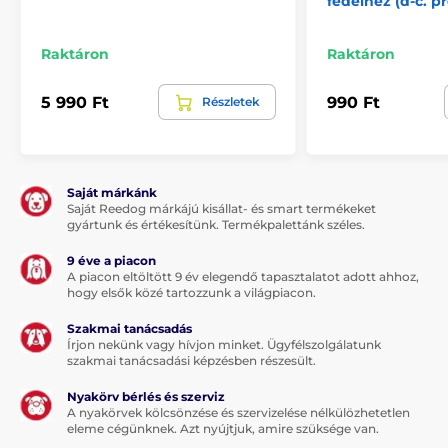
fedélhez (d-c. p
Raktáron
Raktáron
5 990 Ft
990 Ft
Részletek
Saját márkánk
Saját Reedog márkájú kisállat- és smart termékeket
gyártunk és értékesítünk. Termékpalettánk széles.
9 éve a piacon
A piacon eltöltött 9 év elegendő tapasztalatot adott ahhoz,
hogy elsők közé tartozzunk a világpiacon.
Szakmai tanácsadás
Írjon nekünk vagy hívjon minket. Ügyfélszolgálatunk
szakmai tanácsadási képzésben részesült.
Nyakörv bérlés és szerviz
A nyakörvek kölcsönzése és szervizelése nélkülözhetetlen
eleme cégünknek. Azt nyújtjuk, amire szüksége van.