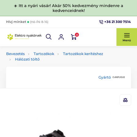
☀️ Itt a nyári vásár! Akár 50% kedvezmény mindenre a
kedvenceidnek!
+36 21 300 7514
Hívj minket
(Hé-Pé 8-16)
0
Menü
Bevezetés
Tartozékok
Tartozékok kerítéshez
Hálózati töltő
Gyártó