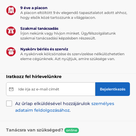
9 éve a piacon
A piacon eltöltött 9 év elegendő tapasztalatot adott ahhoz,
hogy elsők közé tartozzunk a világpiacon.
Szakmai tanácsadás
Írjon nekünk vagy hívjon minket. Ügyfélszolgálatunk
szakmai tanácsadási képzésben részesült.
Nyakörv bérlés és szerviz
A nyakörvek kölcsönzése és szervizelése nélkülözhetetlen
eleme cégünknek. Azt nyújtjuk, amire szüksége van.
Iratkozz fel hírlevelünkre
Ide írja az e-mail címét
Bejelentkezés
Az űrlap elküldésével hozzájárulok
személyes
adataim feldolgozásához
.
Tanácsra van szükséged?
online