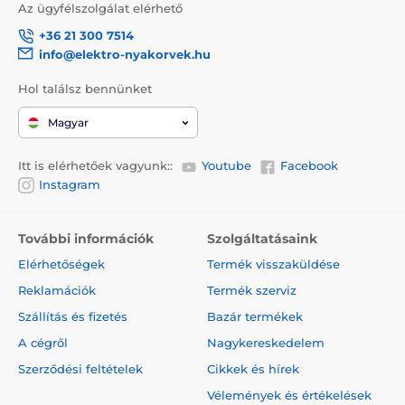
Az ügyfélszolgálat elérhető
+36 21 300 7514
info@elektro-nyakorvek.hu
Hol találsz bennünket
Magyar
Itt is elérhetőek vagyunk::
Youtube
Facebook
Instagram
További információk
Szolgáltatásaink
Elérhetőségek
Termék visszaküldése
Reklamációk
Termék szerviz
Szállítás és fizetés
Bazár termékek
A cégről
Nagykereskedelem
Szerződési feltételek
Cikkek és hírek
Vélemények és értékelések