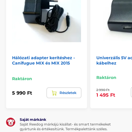
Hálózati adapter kerítéshez -
Univerzális 5V 
Canifugue MIX és MIX 2015
kábelhez
Raktáron
Raktáron
2 990 Ft
5 990 Ft
Részletek
1 495 Ft
Saját márkánk
Saját Reedog márkájú kisállat- és smart termékeket
gyártunk és értékesítünk. Termékpalettánk széles.