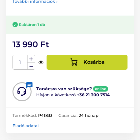
További információk ›
Raktáron 1 db
13 990 Ft
Kosárba
db
Tanácsra van szüksége?
online
Hívjon a következő
+36 21 300 7514
Termékkód:
P41833
Garancia:
24 hónap
Eladó adatai