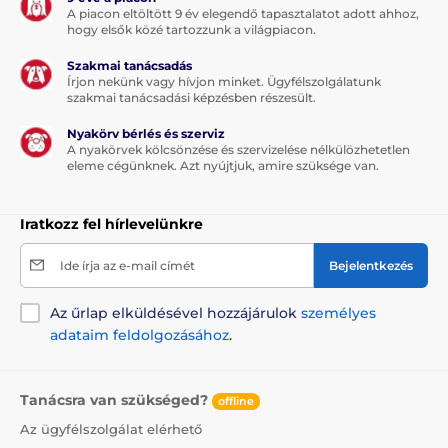
A piacon eltöltött 9 év elegendő tapasztalatot adott ahhoz,
hogy elsők közé tartozzunk a világpiacon.
Közepes 100 - 150 cm
Kaparófák
Szakmai tanácsadás
Macska
Írjon nekünk vagy hívjon minket. Ügyfélszolgálatunk
szakmai tanácsadási képzésben részesült.
Nyakörv bérlés és szerviz
A nyakörvek kölcsönzése és szervizelése nélkülözhetetlen
eleme cégünknek. Azt nyújtjuk, amire szüksége van.
Iratkozz fel hírlevelünkre
Ide írja az e-mail címét
Bejelentkezés
Az űrlap elküldésével hozzájárulok
személyes
adataim feldolgozásához
.
Tanácsra van szükséged?
offline
Az ügyfélszolgálat elérhető