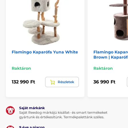
Ellenálló kaparózsinórral bevont oszlopok
Kényelmes búvóhely
Pihenőkosár és pihenőplatform
Kellemes plüss borítás
Minden korosztályú macska számára
Hátrányok
Flamingo Kaparófa Yuna White
Flamingo Kaparó
Brown | Kaparóf
Nincs
Raktáron
Raktáron
Csomag tartalma
Flamingo Kaparófa Oliver Taupe
132 990 Ft
36 990 Ft
Részletek
A műszaki specifikációk előzetes értesítés nélkül
változhatnak. A képek csak illusztrációk.
Saját márkánk
Saját Reedog márkájú kisállat- és smart termékeket
A termék a következő kategóriákba sorolt
gyártunk és értékesítünk. Termékpalettánk széles.
Kaparók macskáknak
9 éve a piacon