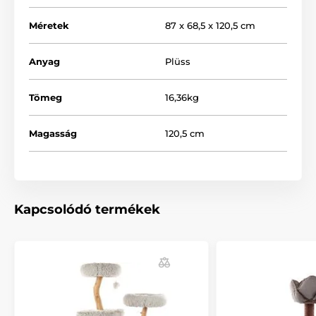
Méretek
87 x 68,5 x 120,5 cm
Anyag
Plüss
Tömeg
16,36kg
Magasság
120,5 cm
Kapcsolódó termékek
Méretek
: 87 x 68,5 x 120,5 cm
Súly
: 16,36 kg
Előnyök