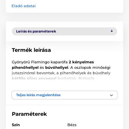
Eladó adatai
Leírás és paraméterek
Termék leírása
Gyönyörű Flamingo kaparófa
2 kényelmes
pihenőhellyel
és
búvóhellyel
. A oszlopok minőségi
jutazsinórral bevontak, a pihenőhelyek és búvóhely
kétféle plüss anyaggal
borítottak. Biztosíts
macskádnak királyi kényelmet és
védd bútoraid a
karcolásoktól
a Flamingo kaparófával!
Teljes leírás megjelenítése
Paraméterek
Szín
Bézs