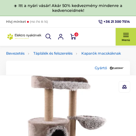
☀️ Itt a nyári vásár! Akár 50% kedvezmény mindenre a
kedvenceidnek!
+36 21 300 7514
Hívj minket
(Hé-Pé 8-16)
0
Menü
Bevezetés
Táplálék és felszerelés
Kaparók macskáknak
Gyártó