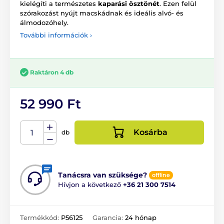
kielégíti a természetes
kaparási ösztönét
. Ezen felül
szórakozást nyújt macskádnak és ideális alvó- és
álmodozóhely.
További információk ›
Raktáron 4 db
52 990 Ft
Kosárba
db
Tanácsra van szüksége?
offline
Hívjon a következő
+36 21 300 7514
Termékkód:
P56125
Garancia:
24 hónap