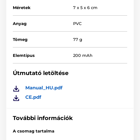
Méretek
7 x 5 x 6 cm
Anyag
PVC
Tömeg
77 g
Elemtípus
200 mAh
Útmutató letöltése
Manual_HU.pdf
CE.pdf
Tökéletes egyensúly az aktív játék és a pihenés
között
A Cheerble új csigája egy forradalmian új játék
További információk
minden méretű macskának! 40 percenként
aktiválódik, így tíz perc játék és pihenés tökéletes
A csomag tartalma
összjátékát kínálja cicájának. A csiga egy LED fényt
villogtat, amikor mozog. Töltése nagyon egyszerű, USB