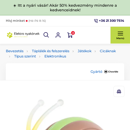
☀️ Itt a nyári vásár! Akár 50% kedvezmény mindenre a
kedvenceidnek!
+36 21 300 7514
Hívj minket
(Hé-Pé 8-16)
0
Menü
Bevezetés
Táplálék és felszerelés
Játékok
Cicáknak
Típus szerint
Elektronikus
Gyártó