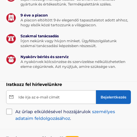
gyártunk és értékesítünk. Termékpalettánk széles.
9 éve a piacon
A piacon eltöltött 9 év elegendő tapasztalatot adott ahhoz,
hogy elsők közé tartozzunk a világpiacon.
Szakmai tanácsadás
Írjon nekünk vagy hívjon minket. Ügyfélszolgálatunk
szakmai tanácsadási képzésben részesült.
Nyakörv bérlés és szerviz
A nyakörvek kölcsönzése és szervizelése nélkülözhetetlen
eleme cégünknek. Azt nyújtjuk, amire szüksége van.
Iratkozz fel hírlevelünkre
Ide írja az e-mail címét
Bejelentkezés
A műszaki specifikációk előzetes értesítés nélkül
változhatnak. A képek csak illusztrációk.
Az űrlap elküldésével hozzájárulok
személyes
adataim feldolgozásához
.
A termék a következő kategóriákba sorolt