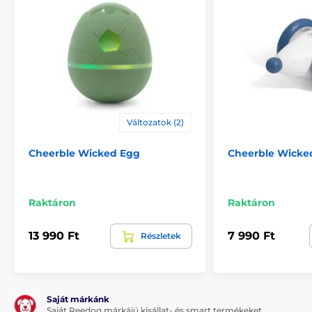
Változatok (2)
Cheerble Wicked Egg
Cheerble Wicke
Tartós, mancsbarát anyag
Raktáron
Raktáron
A Cheerble gonosz csiga tartós PVC anyagból készült,
amely kíméletes a mancsokhoz, biztonságos játékot
13 990 Ft
7 990 Ft
Részletek
kínál.
Saját márkánk
Saját Reedog márkájú kisállat- és smart termékeket