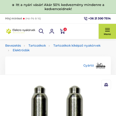
☀️ Itt a nyári vásár! Akár 50% kedvezmény mindenre a
kedvenceidnek!
+36 21 300 7514
Hívj minket
(Hé-Pé 8-16)
0
Menü
Bevezetés
Tartozékok
Tartozékok kiképző nyakörvek
Elektródák
Gyártó