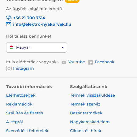
Az ügyfélszolgálat elérhető
+36 21 300 7514
info@elektro-nyakorvek.hu
Hol találsz bennünket
Magyar
Itt is elérhetőek vagyunk::
Youtube
Facebook
Instagram
További információk
Szolgáltatásaink
Elérhetőségek
Termék visszaküldése
Reklamációk
Termék szerviz
Szállítás és fizetés
Bazár termékek
A cégről
Nagykereskedelem
Szerződési feltételek
Cikkek és hírek