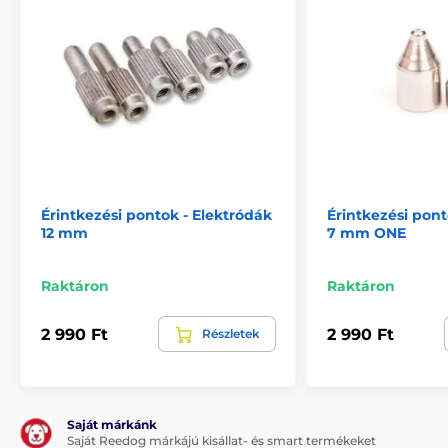
Érintkezési pontok - Elektródák
Érintkezési pont
12 mm
7 mm ONE
Raktáron
Raktáron
2 990 Ft
2 990 Ft
Részletek
Saját márkánk
Saját Reedog márkájú kisállat- és smart termékeket