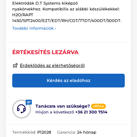
Elektródák D.T Systems kiképző
nyakörvekhez. Kompatibilis az alábbi készülékekkel:
H2O/RAPT
1450/SPT2400/EZT/EDT/RH/CDT/77DT/400DT/500DT.
További információk ›
ÉRTÉKESÍTÉS LEZÁRVA
Érdeklődés az elérhetőségről
Kérdés az eladóhoz
Tanácsra van szüksége?
offline
Hívjon a következő
+36 21 300 7514
Termékkód:
P12028
Garancia:
24 hónap