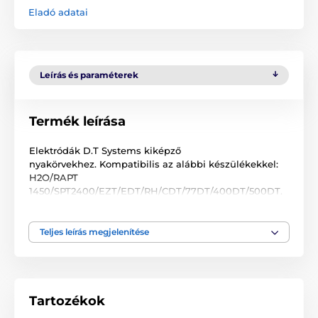
Eladó adatai
Leírás és paraméterek
Termék leírása
Elektródák D.T Systems kiképző
nyakörvekhez. Kompatibilis az alábbi készülékekkel:
H2O/RAPT
1450/SPT2400/EZT/EDT/RH/CDT/77DT/400DT/500DT.
Teljes leírás megjelenítése
A termék a következő kategóriákba sorolt
Tartozékok kiképző nyakörvek
Elektródák
Tartozékok