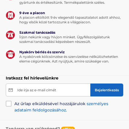
gyártunk és értékesítünk. Termékpalettánk széles.
9 éve a piacon
A piacon eltöltött 9 év elegendő tapasztalatot adott ahhoz,
hogy elsők közé tartozzunk a világpiacon.
Szakmai tanácsadás
Írjon nekünk vagy hívjon minket. Ügyfélszolgálatunk
szakmai tanácsadási képzésben részesült.
Nyakörv bérlés és szerviz
A nyakörvek kölcsönzése és szervizelése nélkülözhetetlen
eleme cégünknek. Azt nyújtjuk, amire szüksége van.
Iratkozz fel hírlevelünkre
Ide írja az e-mail címét
Bejelentkezés
Az űrlap elküldésével hozzájárulok
személyes
adataim feldolgozásához
.
Tanácsra van szükséged?
offline