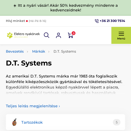
☀️ Itt a nyári vásár! Akár 50% kedvezmény mindenre a
kedvenceidnek!
+36 21 300 7514
Hívj minket
(Hé-Pé 8-16)
0
Menü
Bevezetés
Márkák
D.T. Systems
D.T. Systems
Az amerikai D.T. Systems márka már 1983 óta foglalkozik
különféle kiképzőeszközök gyártásával és tökéletesítésével.
Egyedülálló elektronikus képző nyakörvvel lépett a piacra,
amelyek rendkívül tartósak, robusztusak és használatuk
kényelmes.
Teljes leírás megjelenítése
›
A D.T. Systems készülékek ideálisak vadászkutyák
képzéséhez. A kiképző nyakörvek beépített antennával
lettek ellátva - maximális hatótávolság egyenletlen terepen
Tartozékok
5
is. A készülék teljes mértékben vízálló és az adókészülék, a
vízbe ejtését követően, lebeg a víz felszínén. Tökéletesen