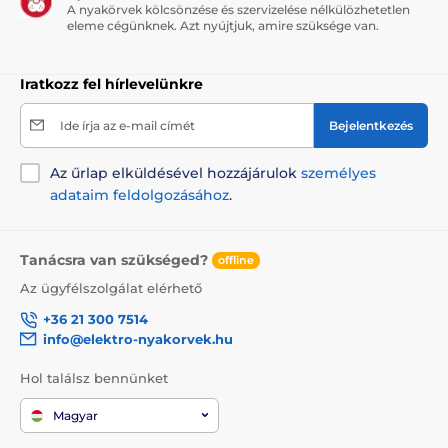
A nyakörvek kölcsönzése és szervizelése nélkülözhetetlen
eleme cégünknek. Azt nyújtjuk, amire szüksége van.
Iratkozz fel hírlevelünkre
Ide írja az e-mail címét
Bejelentkezés
Az űrlap elküldésével hozzájárulok
személyes
adataim feldolgozásához
.
Tanácsra van szükséged?
offline
Az ügyfélszolgálat elérhető
+36 21 300 7514
info@elektro-nyakorvek.hu
Hol találsz bennünket
Magyar