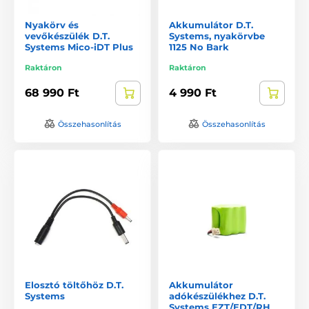
Nyakörv és
Akkumulátor D.T.
vevőkészülék D.T.
Systems, nyakörvbe
Systems Mico-iDT Plus
1125 No Bark
Raktáron
Raktáron
68 990 Ft
4 990 Ft
Összehasonlítás
Összehasonlítás
Elosztó töltőhöz D.T.
Akkumulátor
Systems
adókészülékhez D.T.
Systems EZT/EDT/RH