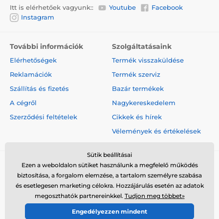
Itt is elérhetőek vagyunk::
Youtube
Facebook
Instagram
További információk
Szolgáltatásaink
Elérhetőségek
Termék visszaküldése
Reklamációk
Termék szerviz
Szállítás és fizetés
Bazár termékek
A cégről
Nagykereskedelem
Szerződési feltételek
Cikkek és hírek
Vélemények és értékelések
Sütik beállításai
Ezen a weboldalon sütiket használunk a megfelelő működés
biztosítása, a forgalom elemzése, a tartalom személyre szabása
és esetlegesen marketing célokra. Hozzájárulás esetén az adatok
megoszthatók partnereinkkel.
Tudjon meg többet»
© 2026 www.elektro-nyakorvek.hu ⦁ Webshop szolgáltatónk a
Engedélyezzen mindent
SIMPLIA.cz