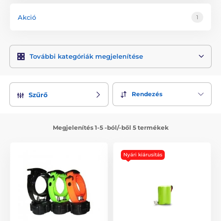
praktikus funkció az adókészülék handsfree használata.
Akció
1
A kutya helyesen reagált vadászat közben, minőségi
dummy-t használ, mely jól tartja a szagnyomokat. A D.T.
Systems dummy kilövő összecsukható alumínium
szerkezettel rendelkezik, könnyű és tartós. Valódi vadászat
További kategóriák megjelenítése
során elengedhetetlen hanglokátor használata, mely jelzi a
kutya állását.
A D.T. Systems gyártótól választható elismert ugatásgátló
Rendezés
Szűrő
készülék is, állítható impulzussal és vízálló konstrukcióval.
Megjelenítés 1-5 -ból/-ből 5 termékek
Nyári kiárusítás