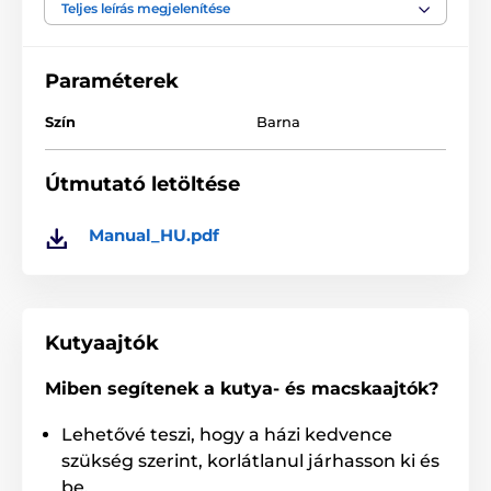
Teljes leírás megjelenítése
A termék a következő kategóriákba sorolt
Paraméterek
Tartozékok ajtókhoz
Egyéb
% Tartozékok
Szín
Barna
Útmutató letöltése
Manual_HU.pdf
Kutyaajtók
Miben segítenek a kutya- és macskaajtók?
Lehetővé teszi, hogy a házi kedvence
szükség szerint, korlátlanul járhasson ki és
be.