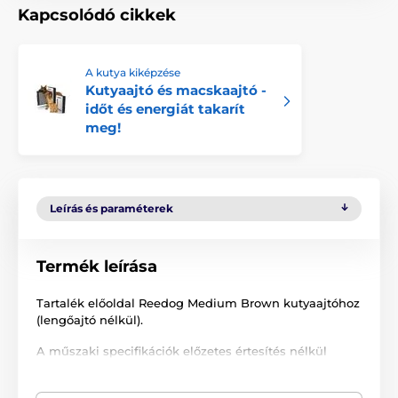
Kapcsolódó cikkek
A kutya kiképzése
Kutyaajtó és macskaajtó -
időt és energiát takarít
meg!
Leírás és paraméterek
Termék leírása
Tartalék előoldal Reedog Medium Brown kutyaajtóhoz
(lengőajtó nélkül).
A műszaki specifikációk előzetes értesítés nélkül
változhatnak. A képek csak illusztrációk.