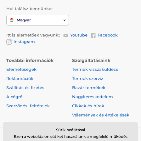
Hol találsz bennünket
Magyar
Itt is elérhetőek vagyunk::
Youtube
Facebook
Instagram
További információk
Szolgáltatásaink
Elérhetőségek
Termék visszaküldése
Reklamációk
Termék szerviz
Szállítás és fizetés
Bazár termékek
A cégről
Nagykereskedelem
Szerződési feltételek
Cikkek és hírek
Vélemények és értékelések
Sütik beállításai
Ezen a weboldalon sütiket használunk a megfelelő működés