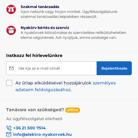
Szakmai tanácsadás
Írjon nekünk vagy hívjon minket. Ügyfélszolgálatunk
szakmai tanácsadási képzésben részesült.
Nyakörv bérlés és szerviz
A nyakörvek kölcsönzése és szervizelése nélkülözhetetlen
eleme cégünknek. Azt nyújtjuk, amire szüksége van.
Iratkozz fel hírlevelünkre
Ide írja az e-mail címét
Bejelentkezés
Az űrlap elküldésével hozzájárulok
személyes
adataim feldolgozásához
.
Tanácsra van szükséged?
offline
Az ügyfélszolgálat elérhető
+36 21 300 7514
info@elektro-nyakorvek.hu