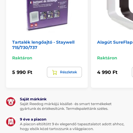
Tartalék lengőajtó - Staywell
Alagút SureFlap
715/730/737
Raktáron
Raktáron
5 990 Ft
4 990 Ft
Részletek
Saját márkánk
Saját Reedog márkájú kisállat- és smart termékeket
gyártunk és értékesítünk. Termékpalettánk széles.
9 éve a piacon
A piacon eltöltött 9 év elegendő tapasztalatot adott ahhoz,
hogy elsők közé tartozzunk a világpiacon.