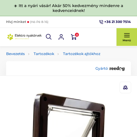
☀️ Itt a nyári vásár! Akár 50% kedvezmény mindenre a
kedvenceidnek!
+36 21 300 7514
Hívj minket
(Hé-Pé 8-16)
0
Menü
Bevezetés
Tartozékok
Tartozékok ajtókhoz
Gyártó