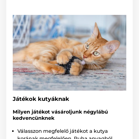
Játékok kutyáknak
Milyen játékot vásároljunk négylábú
kedvencünknek
Válasszon megfelelő játékot a kutya
korának megfelelően. Puha anyagból