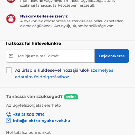
Írjon nekünk vagy hívjon minket. Ügyfélszolgálatunk
szakmai tanácsadási képzésben részesült.
Nyakörv bérlés és szerviz
A nyakörvek kölcsönzése és szervizelése nélkülözhetetlen
eleme cégünknek. Azt nyújtjuk, amire szüksége van.
Iratkozz fel hírlevelünkre
Ide írja az e-mail címét
Bejelentkezés
Az űrlap elküldésével hozzájárulok
személyes
adataim feldolgozásához
.
Tanácsra van szükséged?
online
Az ügyfélszolgálat elérhető
+36 21 300 7514
info@elektro-nyakorvek.hu
Hol találsz bennünket