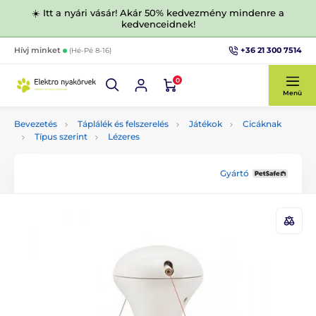
☀️ Itt a nyári vásár! Akár 50% kedvezmény mindenre a
kedvenceidnek!
+36 21 300 7514
Hívj minket
(Hé-Pé 8-16)
0
Menü
Bevezetés
Táplálék és felszerelés
Játékok
Cicáknak
Típus szerint
Lézeres
Gyártó