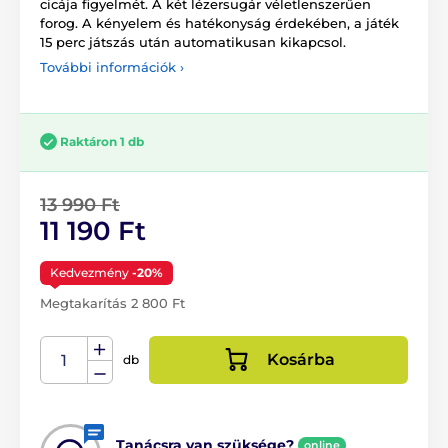
cicája figyelmét. A két lézersugár véletlenszerűen
forog. A kényelem és hatékonyság érdekében, a játék
15 perc játszás után automatikusan kikapcsol.
További információk ›
Raktáron 1 db
13 990 Ft
11 190 Ft
Kedvezmény
-20%
Megtakarítás 2 800 Ft
Kosárba
db
Tanácsra van szüksége?
online