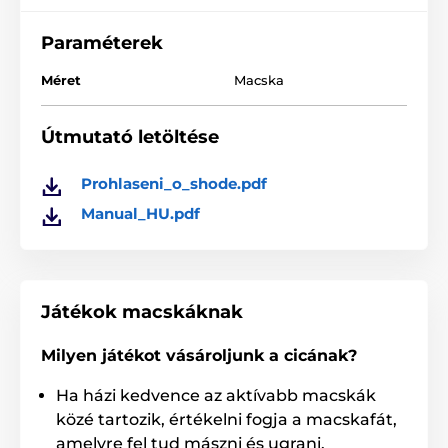
Paraméterek
Legfőbb jellemzői
Méret
Macska
» 2 lézersugár
Útmutató letöltése
» Automatikus kikapcsolás, mely kíméli az elemeket
Prohlaseni_o_shode.pdf
» Szórakoztató macska játék
Manual_HU.pdf
» Jótállás 2 év
Játékok macskáknak
További tulajdonságok
Milyen játékot vásároljunk a cicának?
» Az összes méretű macska számára
Ha házi kedvence az aktívabb macskák
» Csak otthoni használatra alkalmas
közé tartozik, értékelni fogja a macskafát,
» 3 x AAA típusú elem szükséges (a csomag nem
amelyre fel tud mászni és ugrani.