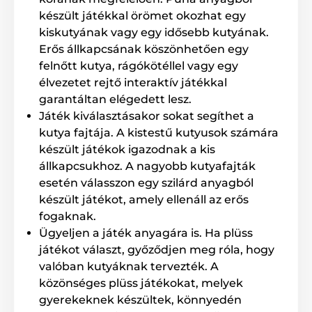
készült játékkal örömet okozhat egy
kiskutyának vagy egy idősebb kutyának.
Erős állkapcsának köszönhetően egy
felnőtt kutya, rágókötéllel vagy egy
élvezetet rejtő interaktív játékkal
garantáltan elégedett lesz.
Játék kiválasztásakor sokat segíthet a
kutya fajtája. A kistestű kutyusok számára
készült játékok igazodnak a kis
állkapcsukhoz. A nagyobb kutyafajták
esetén válasszon egy szilárd anyagból
készült játékot, amely ellenáll az erős
fogaknak.
Ügyeljen a játék anyagára is. Ha plüss
játékot választ, győződjen meg róla, hogy
valóban kutyáknak tervezték. A
közönséges plüss játékokat, melyek
gyerekeknek készültek, könnyedén