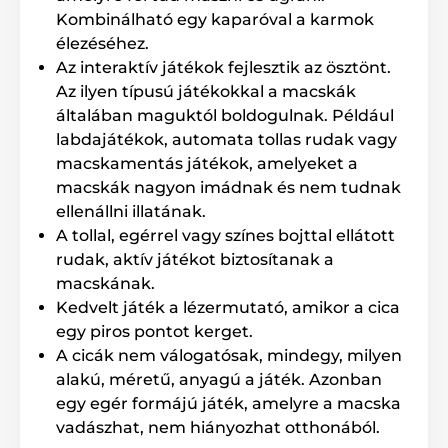
tartalmazza az elemeket)
Kombinálható egy kaparóval a karmok
élezéséhez.
Az interaktív játékok fejlesztik az ösztönt.
Az ilyen típusú játékokkal a macskák
A műszaki specifikációk előzetes értesítés nélkül
általában maguktól boldogulnak. Például
változhatnak. A képek csak illusztrációk.
labdajátékok, automata tollas rudak vagy
macskamentás játékok, amelyeket a
A termék a következő kategóriákba sorolt
macskák nagyon imádnak és nem tudnak
ellenállni illatának.
Játékok
Cicáknak
Lézeres
A tollal, egérrel vagy színes bojttal ellátott
FroliCat
Macska
rudak, aktív játékot biztosítanak a
macskának.
% Táplálék és felszerelés
% Játékok
Kedvelt játék a lézermutató, amikor a cica
egy piros pontot kerget.
A cicák nem válogatósak, mindegy, milyen
alakú, méretű, anyagú a játék. Azonban
egy egér formájú játék, amelyre a macska
vadászhat, nem hiányozhat otthonából.