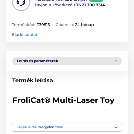
Hívjon a következő
+36 21 300 7514
Termékkód:
P30515
Garancia:
24 hónap
Eladó adatai
Leírás és paraméterek
Termék leírása
FroliCat® Multi-Laser Toy
A FroliCat® multi lézeres játék garantáltan felkelti
cicája figyelmét. A két lézersugár véletlenszerűen
forog. A kényelem és hatékonyság érdekében, a játék
Teljes leírás megjelenítése
15 perc játszás után automatikusan kikapcsol.