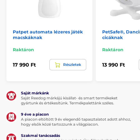
Patpet automata lézeres játék
PetSafe®, Danci
macskáknak
cicáknak
Raktáron
Raktáron
17 990 Ft
13 990 Ft
Részletek
Saját márkánk
Saját Reedog márkájú kisállat- és smart termékeket
gyártunk és értékesítünk. Termékpalettánk széles.
9 éve a piacon
A piacon eltöltött 9 év elegendő tapasztalatot adott ahhoz,
hogy elsők közé tartozzunk a világpiacon.
Szakmai tanácsadás