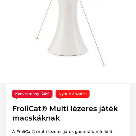
Kedvezmény
-20%
Nyári kiárusítás
FroliCat® Multi lézeres játék
macskáknak
A FroliCat® multi lézeres játék garantáltan felkelti