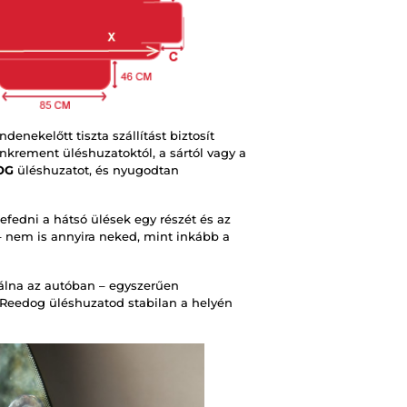
enekelőtt tiszta szállítást biztosít
krement üléshuzatoktól, a sártól vagy a
OG
üléshuzatot, és nyugodtan
lefedni a hátsó ülések egy részét és az
s – nem is annyira neked, mint inkább a
kálna az autóban – egyszerűen
 Reedog üléshuzatod stabilan a helyén