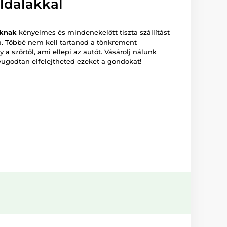
oldalakkal
áknak
kényelmes és mindenekelőtt tiszta szállítást
a. Többé nem kell tartanod a tönkrement
y a szőrtől, ami ellepi az autót. Vásárolj nálunk
yugodtan elfelejtheted ezeket a gondokat!