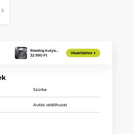
Reedog kutya…
Vásárláshoz
32 990 Ft
ek
Szürke
Autós védőhuzat