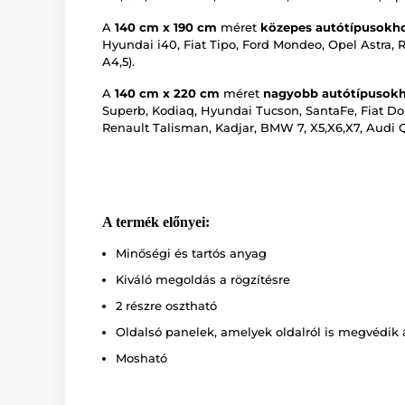
A
140 cm x 190 cm
méret
közepes autótípusokh
Hyundai i40, Fiat Tipo, Ford Mondeo, Opel Astra
A4,5).
A
140 cm x 220 cm
méret
nagyobb autótípusokh
Superb, Kodiaq, Hyundai Tucson, SantaFe, Fiat Dob
Renault Talisman, Kadjar, BMW 7, X5,X6,X7, Audi Q
A termék előnyei:
Minőségi és tartós anyag
Kiváló megoldás a rögzítésre
2 részre osztható
Oldalsó panelek, amelyek oldalról is megvédik
Mosható