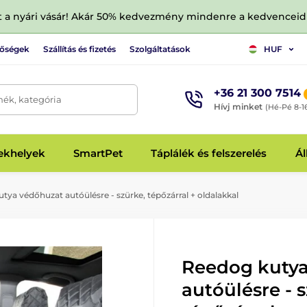
tt a nyári vásár! Akár 50% kedvezmény mindenre a kedvencei
tőségek
Szállítás és fizetés
Szolgáltatások
HUF
+36 21 300 7514
mék, kategória
Hívj minket
(Hé-Pé 8-1
fekhelyek
SmartPet
Táplálék és felszerelés
Ál
ya védőhuzat autóülésre - szürke, tépőzárral + oldalakkal
Reedog kuty
autóülésre - 