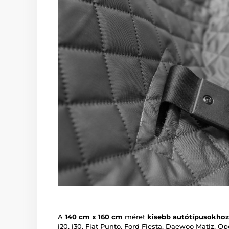
A
140 cm x 160 cm
méret
kisebb autótípusokhoz
i20, i30, Fiat Punto, Ford Fiesta, Daewoo Matiz, Op