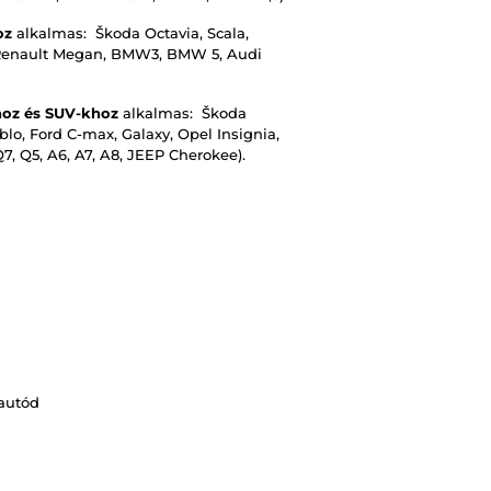
oz
alkalmas: Škoda Octavia, Scala,
, Renault Megan, BMW3, BMW 5, Audi
oz és SUV-khoz
alkalmas: Škoda
lo, Ford C-max, Galaxy, Opel Insignia,
7, Q5, A6, A7, A8, JEEP Cherokee).
 autód