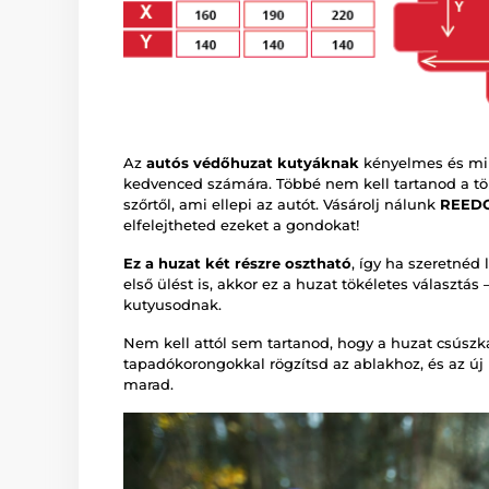
Az
autós védőhuzat kutyáknak
kényelmes és mind
kedvenced számára. Többé nem kell tartanod a tön
szőrtől, ami ellepi az autót. Vásárolj nálunk
REED
elfelejtheted ezeket a gondokat!
Ez a huzat két részre osztható
, így ha szeretnéd 
első ülést is, akkor ez a huzat tökéletes választá
kutyusodnak.
Nem kell attól sem tartanod, hogy a huzat csúsz
tapadókorongokkal rögzítsd az ablakhoz, és az új
marad.