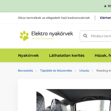
☀️ I
Okos termékek az elégedett házi kedvenceknek
Elérhe
Például ter
Nyakörvek
Láthatatlan kerítés
Házak, 
Bevezetés
Táplálék és felszerelés
Utazás
Reedog kut