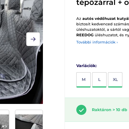
tépőzárral + 
Az
autós védőhuzat kuty
biztosít kedvenced számár
üléshuzatoktól, a sártól vag
REEDOG
üléshuzatot, és n
További információk ›
Variációk:
M
L
XL
Raktáron > 10 db