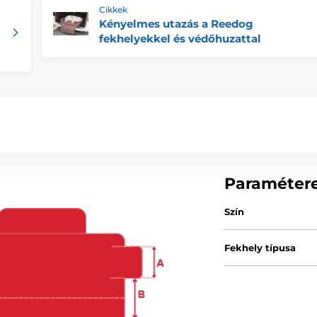
Cikkek
Kényelmes utazás a Reedog
fekhelyekkel és védőhuzattal
Paraméter
Szín
Fekhely típusa