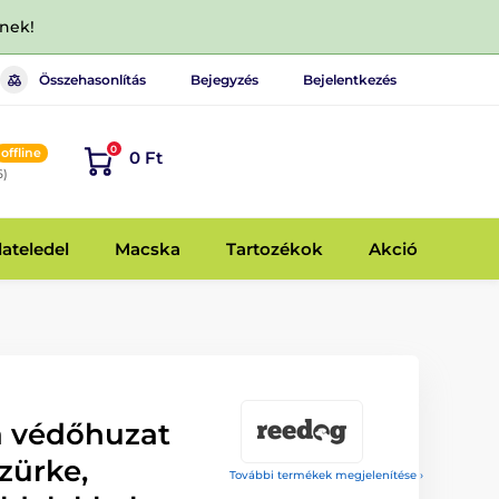
dnek!
Összehasonlítás
Bejegyzés
Bejelentkezés
0
offline
0 Ft
6)
lateledel
Macska
Tartozékok
Akció
a védőhuzat
szürke,
További termékek megjelenítése ›