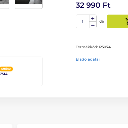
32 990 Ft
db
Termékkód:
P5074
Eladó adatai
offline
 7514