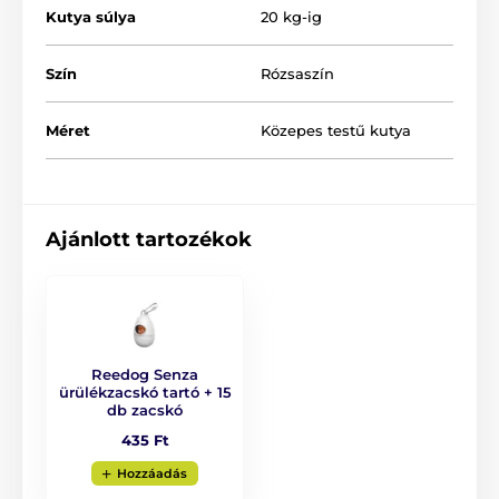
Kutya súlya
20 kg-ig
Szín
Rózsaszín
Méret
Közepes testű kutya
Design, melyet gyorsan megszeret!
Ajánlott tartozékok
Amennyiben egy termék esetében a minőség és a
modern kialakítás ötvözi egymást, könnyedén
megkedvelheti. A Reedog Senza automata póráz
eredeti és praktikus designnal lett ellátva. A termék
négyféle méretben és 6 különféle színváltozatban is
kapható.
Reedog Senza
ürülékzacskó tartó + 15
db zacskó
435 Ft
Hozzáadás