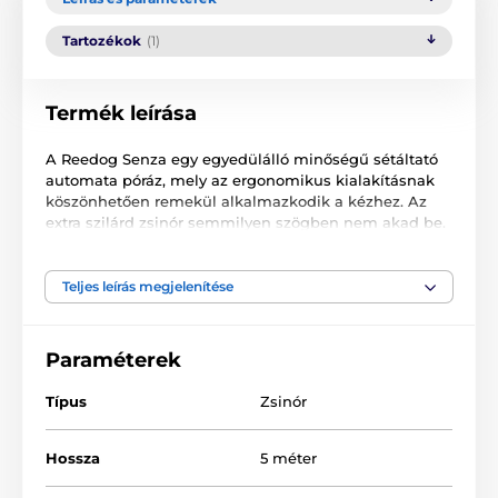
Tartozékok
(1)
Termék leírása
A Reedog Senza egy egyedülálló minőségű sétáltató
automata póráz, mely az ergonomikus kialakításnak
köszönhetően remekül alkalmazkodik a kézhez. Az
extra szilárd zsinór semmilyen szögben nem akad be.
Egyetlen gombnyomással 3 fékezési módot
biztosíthat. Nem számít, hol sétáltatja házi kedvencét.
A Reedog Senza bárhol és bármikor biztosítja a
Teljes leírás megjelenítése
kényelmes és könnyű kezelhetőséget. Szinte minden
kutyagazdi tudja, hogy vészhelyzet esetén döntő lehet
a gyors reakció.
Paraméterek
Típus
Zsinór
Hossza
5 méter