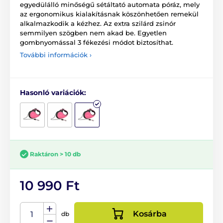
egyedülálló minőségű sétáltató automata póráz, mely
az ergonomikus kialakításnak köszönhetően remekül
alkalmazkodik a kézhez. Az extra szilárd zsinór
semmilyen szögben nem akad be. Egyetlen
gombnyomással 3 fékezési módot biztosíthat.
További információk ›
Hasonló variációk:
Raktáron > 10 db
10 990 Ft
Kosárba
db