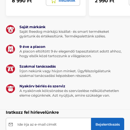
8 990 Ft
2 990 Ft
Részletek
A csomag tartalma:
Saját márkánk
1 x Reedog Senza automata zsinóros póráz
Saját Reedog márkájú kisállat- és smart termékeket
gyártunk és értékesítünk. Termékpalettánk széles.
9 éve a piacon
Megjegyzés: A kép csak illusztráció.
A piacon eltöltött 9 év elegendő tapasztalatot adott ahhoz,
hogy elsők közé tartozzunk a világpiacon.
A műszaki specifikációk előzetes értesítés nélkül
változhatnak. A képek csak illusztrációk.
Szakmai tanácsadás
Írjon nekünk vagy hívjon minket. Ügyfélszolgálatunk
szakmai tanácsadási képzésben részesült.
A termék a következő kategóriákba sorolt
Nyakörv bérlés és szerviz
A nyakörvek kölcsönzése és szervizelése nélkülözhetetlen
eleme cégünknek. Azt nyújtjuk, amire szüksége van.
Táplálék és felszerelés
Kutyasétáltatás
Kutyapóráz
Automata póráz
Iratkozz fel hírlevelünkre
Zsinóros
Közepes testű kutyáknak
Ide írja az e-mail címét
Bejelentkezés
Sétáltatási felszerelések