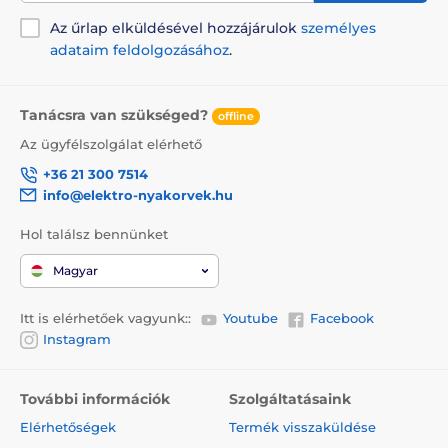
Az űrlap elküldésével hozzájárulok
személyes
adataim feldolgozásához
.
Tanácsra van szükséged?
offline
Az ügyfélszolgálat elérhető
+36 21 300 7514
info@elektro-nyakorvek.hu
Hol találsz bennünket
Magyar
Itt is elérhetőek vagyunk::
Youtube
Facebook
Instagram
További információk
Szolgáltatásaink
Elérhetőségek
Termék visszaküldése