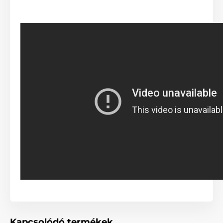
Fékrendszer kezelése egy
gombnyomással
Kapcsolódó termékek