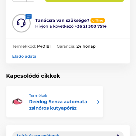
Tanácsra van szüksége?
offline
Hívjon a következő
+36 21 300 7514
Termékkód:
P40181
Garancia:
24 hónap
Eladó adatai
Kapcsolódó cikkek
Termékek
Reedog Senza automata
zsinóros kutyapóráz
Leírás és paraméterek