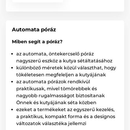
Automata póráz
Miben segít a póráz?
az automata, öntekercselő póráz
nagyszerű eszköz a kutya sétáltatásához
különböző méretek közül választhat, hogy
Rendkívül erős zsinór, mely nem
tökéletesen megfeleljen a kutyájának
gabalyodik össze!
az automata pórázok rendkívül
praktikusak, mivel tömörebbek és
A Reedog kutyapóráz speciális zsinórja soha nem
nagyobb rugalmasságot biztosítanak
gabalyodik össze és nem akad be. A zsinór nagy
szakítószilárdságú anyagból készült. Ejtőernyők
Önnek és kutyájának séta közben
gyártásához használják, melynek köszönhetően
ezeket a termékeket az egyszerű kezelés,
kiemelkedő teherbírása.
a praktikus, kompakt forma és a designos
változatok választéka jellemzi