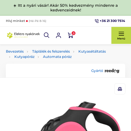
☀️ Itt a nyári vásár! Akár 50% kedvezmény mindenre a
kedvenceidnek!
+36 21 300 7514
Hívj minket
(Hé-Pé 8-16)
0
Menü
Bevezetés
Táplálék és felszerelés
Kutyasétáltatás
Kutyapóráz
Automata póráz
Gyártó