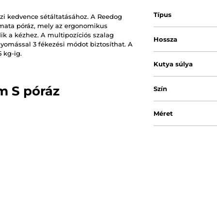
Típus
ázi kedvence sétáltatásához. A Reedog
omata póráz, mely az ergonomikus
k a kézhez. A multipozíciós szalag
Hossza
nyomással 3 fékezési módot biztosíthat. A
 kg-ig.
Kutya súlya
m S póráz
Szín
Méret