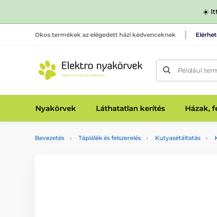
☀️ I
Okos termékek az elégedett házi kedvenceknek
Elérhe
Például ter
Nyakörvek
Láthatatlan kerítés
Házak, 
Bevezetés
Táplálék és felszerelés
Kutyasétáltatás