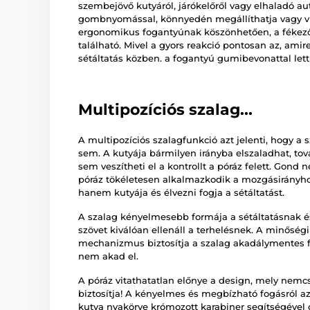
szembejövő kutyáról, járókelőről vagy elhaladó au
gombnyomással, könnyedén megállíthatja vagy vi
ergonomikus fogantyúnak köszönhetően, a fékezőg
található. Mivel a gyors reakció pontosan az, amir
sétáltatás közben. a fogantyú gumibevonattal lett
Multipozíciós szalag...
A multipozíciós szalagfunkció azt jelenti, hogy 
sem. A kutyája bármilyen irányba elszaladhat, t
sem veszítheti el a kontrollt a póráz felett. Gond 
póráz tökéletesen alkalmazkodik a mozgásirányho
hanem kutyája és élvezni fogja a sétáltatást.
A szalag kényelmesebb formája a sétáltatásnak és
szövet kiválóan ellenáll a terhelésnek. A minőségi
mechanizmus biztosítja a szalag akadálymentes fe
nem akad el.
A póráz vitathatatlan előnye a design, mely nemcs
biztosítja! A kényelmes és megbízható fogásról 
kutya nyakörve krómozott karabiner segítségével c