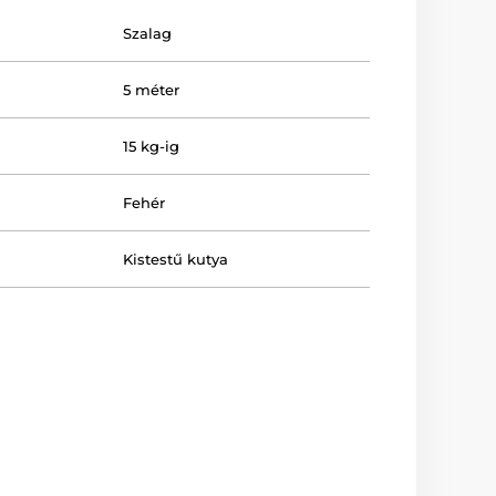
Szalag
5 méter
15 kg-ig
Fehér
Kistestű kutya