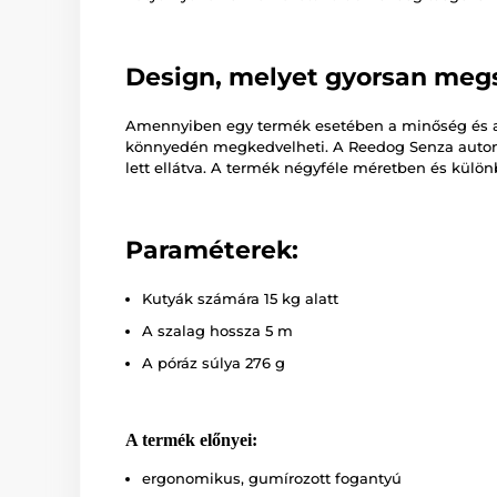
Design, melyet gyorsan megs
Amennyiben egy termék esetében a minőség és a 
könnyedén megkedvelheti. A Reedog Senza automa
lett ellátva. A termék négyféle méretben és külön
Paraméterek:
Kutyák számára 15 kg alatt
A szalag hossza 5 m
A póráz súlya 276 g
A termék előnyei:
ergonomikus, gumírozott fogantyú