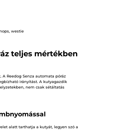
 mops, westie
áz teljes mértékben
t. A Reedog Senza automata póráz
gbízható irányítást. A kutyagazdik
helyzetekben, nem csak sétáltatás
gombnyomással
t alatt tarthatja a kutyát, legyen szó a