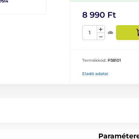
 7514
8 990 Ft
db
Termékkód:
P38101
Eladó adatai
Paraméter