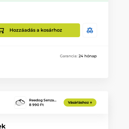
Hozzáadás a kosárhoz
Garancia:
24 hónap
Reedog Senza…
Vásárláshoz
8 990 Ft
ek