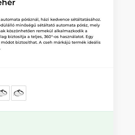
fehér
s automata póráznál, házi kedvence sétáltatásához.
dülálló minőségű sétáltató automata póráz, mely
nak köszönhetően remekül alkalmazkodik a
ag biztosítja a teljes, 360°-os használatot. Egy
módot biztosíthat. A cseh márkájú termék ideális
.