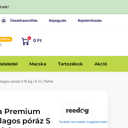
dnek!
Összehasonlítás
Bejegyzés
Bejelentkezés
0
offline
0 Ft
6)
lateledel
Macska
Tartozékok
Akció
os póráz S 15 kg / 5 m / fehér
a Premium
lagos póráz S
További termékek megjelenítése ›