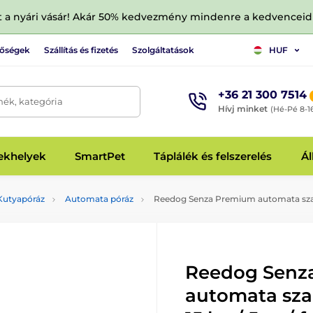
tt a nyári vásár! Akár 50% kedvezmény mindenre a kedvencei
tőségek
Szállítás és fizetés
Szolgáltatások
HUF
+36 21 300 7514
mék, kategória
Hívj minket
(Hé-Pé 8-1
fekhelyek
SmartPet
Táplálék és felszerelés
Ál
Kutyapóráz
Automata póráz
Reedog Senza Premium automata szalag
Reedog Senz
automata sza