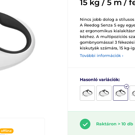
15 kg / 5 m / 
Nincs jobb dolog a stíluso
A Reedog Senza S egy egye
az ergonomikus kialakítás
kézhez. A multipozíciós szal
gombnyomással 3 fékezési 
kiskutyák számára, 15 kg-ig
További információk ›
Hasonló variációk:
Raktáron > 10 db
offline