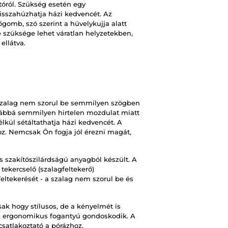
tóról. Szükség esetén egy
sszahúzhatja házi kedvencét. Az
omb, szó szerint a hüvelykujja alatt
e szüksége lehet váratlan helyzetekben,
 ellátva.
a szalag nem szorul be semmilyen szögben
ovábbá semmilyen hirtelen mozdulat miatt
nélkül sétáltathatja házi kedvencét. A
z. Nemcsak Ön fogja jól érezni magát,
 szakítószilárdságú anyagból készült. A
 tekercselő (szalagfeltekerő)
ltekerését - a szalag nem szorul be és
ak hogy stílusos, de a kényelmét is
az ergonomikus fogantyú gondoskodik. A
satlakoztató a pórázhoz.