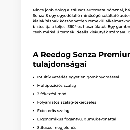
Nincs jobb dolog a stílusos automata póráznál, h
Senza S egy egyedülálló minőségű sétáltató aut
kialakításnak köszönhetően remekül alkalmazkodi
biztosítja a teljes, 360°-os használatot. Egy gomb
cseh márkájú termék ideális kiskutyák számára, 15
A Reedog Senza Premiu
tulajdonságai
Intuitív vezérlés egyetlen gombnyomással
Multipozíciós szalag
3 fékezési mód
Folyamatos szalag-tekercselés
Extra erős szalag
Ergonomikus fogantyú, gumubevonattal
Stílusos megjelenés