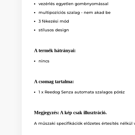
vezérlés egyetlen gombnyomással
multipozíciós szalag - nem akad be
3 fékezési mód
stílusos design
A termék hátrányai:
nincs
A csomag tartalma:
1 x Reedog Senza automata szalagos póráz
Megjegyzés: A kép csak illusztráció.
A műszaki specifikációk előzetes értesítés nélkül 