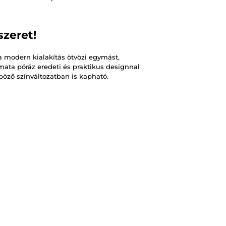
zeret!
modern kialakítás ötvözi egymást,
ta póráz eredeti és praktikus designnal
böző színváltozatban is kapható.