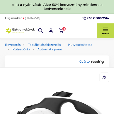
☀️ Itt a nyári vásár! Akár 50% kedvezmény mindenre a
kedvenceidnek!
+36 21 300 7514
Hívj minket
(Hé-Pé 8-16)
0
Menü
Bevezetés
Táplálék és felszerelés
Kutyasétáltatás
Kutyapóráz
Automata póráz
Gyártó