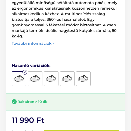
egyedülálló minőségű sétáltató automata póráz, mely
az ergonomikus kialakításnak köszönhetően remekül
alkalmazkodik a kézhez. A multipozíciós szalag
biztosítja a teljes, 360°-os használatot. Egy
gombnyomással 3 fékezési módot biztosíthat. A cseh
márkájú termék ideális nagytestű kutyák számára, 50
kg-ig.
További információk ›
Hasonló variációk:
Raktáron > 10 db
11 990 Ft