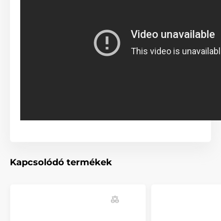
vagy visszahúzhatja házi kedvencét. Az ergonomikus
fogantyúnak köszönhetően, a fékezőgomb, szó szerint
a hüvelykujja alatt található. Mivel a gyors reakció
pontosan az, amire szüksége lehet váratlan
helyzetekben, sétáltatás közben. A fogantyú
gumibevonattal lett ellátva.
Multipozíciós szalag...
A multipozíciós szalagfunkció azt jelenti, hogy a
szalag nem szorul be semmilyen szögben sem. A
kutyája bármilyen irányba elszaladhat, továbbá
semmilyen hirtelen mozdulat miatt sem veszítheti el
a kontrollt a póráz felett. Gond nélkül sétáltathatja
házi kedvencét. A póráz tökéletesen alkalmazkodik a
Kapcsolódó termékek
mozgásirányhoz. Nemcsak Ön fogja jól érezni magát,
hanem kutyája és élvezni fogja a sétáltatást.
A szalag kényelmesebb formája a sétáltatásnak és
szakítószilárdságú anyagból készült. A szövet kiválóan
ellenáll a terhelésnek. A minőségi tekercselő
(szalagfeltekerő) mechanizmus biztosítja a szalag