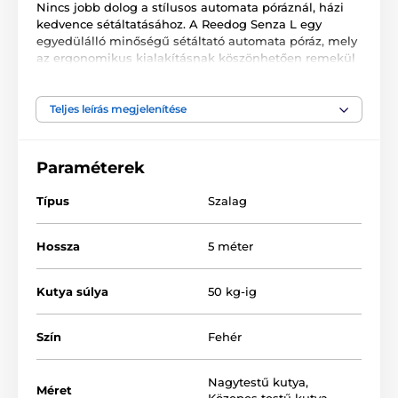
Nincs jobb dolog a stílusos automata póráznál, házi
kedvence sétáltatásához. A Reedog Senza L egy
egyedülálló minőségű sétáltató automata póráz, mely
az ergonomikus kialakításnak köszönhetően remekül
alkalmazkodik a kézhez. A multipozíciós szalag
biztosítja a teljes, 360°-os használatot. Egy
gombnyomással 3 fékezési módot biztosíthat. A cseh
Teljes leírás megjelenítése
márkájú termék ideális nagytestű kutyák számára, 50
kg-ig.
Paraméterek
Típus
Szalag
A Reedog Senza Premium
L póráz tulajdonságai
Hossza
5 méter
Intuitív vezérlés egyetlen gombnyomással
Kutya súlya
50 kg-ig
Multipozíciós szalag
3 fékezési mód
Szín
Fehér
Folyamatos szalag-tekercselés
Nagytestű kutya
,
Extra erős szalag
Méret