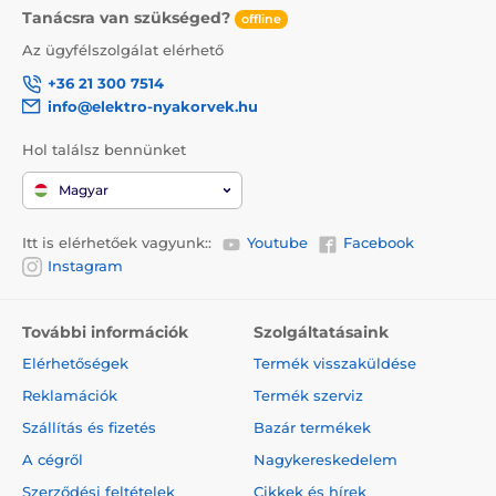
Tanácsra van szükséged?
offline
A csomag tartalma:
Az ügyfélszolgálat elérhető
1 x Reedog Senza automata szalagos póráz
+36 21 300 7514
info@elektro-nyakorvek.hu
Megjegyzés: A kép csak illusztráció.
Hol találsz bennünket
A műszaki specifikációk előzetes értesítés nélkül
Magyar
változhatnak. A képek csak illusztrációk.
Itt is elérhetőek vagyunk::
Youtube
Facebook
Instagram
A termék a következő kategóriákba sorolt
Táplálék és felszerelés
Kutyasétáltatás
További információk
Szolgáltatásaink
Kutyapóráz
Automata póráz
Elérhetőségek
Termék visszaküldése
Reklamációk
Termék szerviz
Szalagos
Közepes testű kutyáknak
Szállítás és fizetés
Bazár termékek
Nagytestű kutyáknak
A cégről
Nagykereskedelem
Sétáltatási felszerelések
Szerződési feltételek
Cikkek és hírek