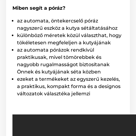
Miben segít a póráz?
Az automata Reedog póráz
az automata, öntekercselő póráz
teljes mértékben
nagyszerű eszköz a kutya sétáltatásához
megbízható!
különböző méretek közül választhat, hogy
tökéletesen megfeleljen a kutyájának
Nem számít, hogy merre sétáltatja házi kedvencét. A
az automata pórázok rendkívül
Reedog Senza automata póráz garantálja a
praktikusak, mivel tömörebbek és
kényelmes, egyszerű kezelést és a megbízható
nagyobb rugalmasságot biztosítanak
irányítást. A kutyagazdik tudják, hogy gyakran a gyors
reakció dönt válsághelyzetekben, nem csak sétáltatás
Önnek és kutyájának séta közben
közben.
ezeket a termékeket az egyszerű kezelés,
a praktikus, kompakt forma és a designos
változatok választéka jellemzi
Fékrendszer kezelése egy
gombnyomással
A fékrendszernek köszönhetően maximális felügyelet
alatt tarthatja a kutyát, legyen szó a szembejövő
kutyáról, járókelőről vagy elhaladó autóról. Szükség
esetén egy gombnyomással, könnyedén megállíthatja