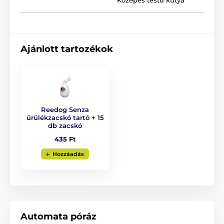
Közepes testű kutya
Ergonomikus fogantyú, gumibevonattal
Stílusos megjelenés
Tömör, krómozott karabiner
Ajánlott tartozékok
Négyféle méret
Színváltozatok
Kutyafajták: akita inu, belga juhászkutya, hovawart,
labrador, golden retriever
Reedog Senza
ürülékzacskó tartó + 15
db zacskó
435 Ft
Hozzáadás
Automata póráz