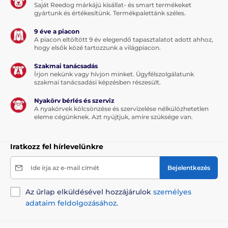
Saját Reedog márkájú kisállat- és smart termékeket
Kutyák számára 50 kg alatt
gyártunk és értékesítünk. Termékpalettánk széles.
A szalag hossza 5 m
9 éve a piacon
A piacon eltöltött 9 év elegendő tapasztalatot adott ahhoz,
A póráz súlya 276 g
hogy elsők közé tartozzunk a világpiacon.
Szakmai tanácsadás
Írjon nekünk vagy hívjon minket. Ügyfélszolgálatunk
A termék előnyei:
szakmai tanácsadási képzésben részesült.
ergonomikus, gumírozott fogantyú
Nyakörv bérlés és szerviz
vezérlés egyetlen gombnyomással
A nyakörvek kölcsönzése és szervizelése nélkülözhetetlen
eleme cégünknek. Azt nyújtjuk, amire szüksége van.
multipozíciós szalag - nem akad be
3 fékezési mód
Iratkozz fel hírlevelünkre
stílusos design
Ide írja az e-mail címét
Bejelentkezés
A termék hátrányai:
Az űrlap elküldésével hozzájárulok
személyes
adataim feldolgozásához
.
nincs