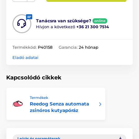
Tanácsra van szüksége?
online
Hívjon a következő
+36 21 300 7514
Termékkód:
P40158
Garancia:
24 hónap
Eladó adatai
Kapcsolódó cikkek
Termékek
Reedog Senza automata
zsinóros kutyapóráz
Leírás és paraméterek