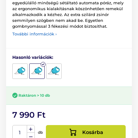
egyedülálló minőségű sétáltató automata póráz, mely
az ergonomikus kialakításnak köszönhetően remekül
alkalmazkodik a kézhez. Az extra szilárd zsinór
semmilyen szögben nem akad be. Egyetlen
gombnyomással 3 fékezési módot biztosíthat.
További információk ›
Hasonló variációk:
Raktáron > 10 db
7 990 Ft
Kosárba
db