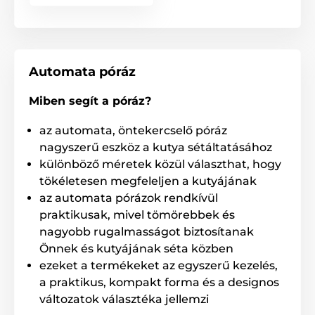
Automata póráz
Miben segít a póráz?
az automata, öntekercselő póráz
nagyszerű eszköz a kutya sétáltatásához
különböző méretek közül választhat, hogy
tökéletesen megfeleljen a kutyájának
az automata pórázok rendkívül
praktikusak, mivel tömörebbek és
Rendkívül erős zsinór, mely nem
nagyobb rugalmasságot biztosítanak
gabalyodik össze!
Önnek és kutyájának séta közben
ezeket a termékeket az egyszerű kezelés,
A Reedog kutyapóráz speciális zsinórja soha nem
a praktikus, kompakt forma és a designos
gabalyodik össze és nem akad be. A zsinór nagy
szakítószilárdságú anyagból készült. Ejtőernyők
változatok választéka jellemzi
gyártásához használják, melynek köszönhetően