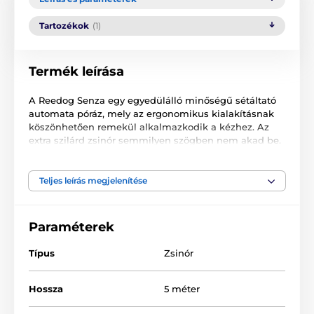
Tartozékok
(1)
Termék leírása
A Reedog Senza egy egyedülálló minőségű sétáltató
automata póráz, mely az ergonomikus kialakításnak
köszönhetően remekül alkalmazkodik a kézhez. Az
extra szilárd zsinór semmilyen szögben nem akad be.
Egyetlen gombnyomással 3 fékezési módot
biztosíthat. Nem számít, hol sétáltatja házi kedvencét.
A Reedog Senza bárhol és bármikor biztosítja a
Teljes leírás megjelenítése
kényelmes és könnyű kezelhetőséget. Szinte minden
kutyagazdi tudja, hogy vészhelyzet esetén döntő lehet
a gyors reakció.
Paraméterek
Típus
Zsinór
Hossza
5 méter