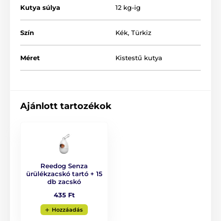
Kutya súlya
12 kg-ig
Szín
Kék
,
Türkiz
Méret
Kistestű kutya
Design, melyet gyorsan megszeret!
Ajánlott tartozékok
Amennyiben egy termék esetében a minőség és a
modern kialakítás ötvözi egymást, könnyedén
megkedvelheti. A Reedog Senza automata póráz
eredeti és praktikus designnal lett ellátva. A termék
négyféle méretben és 6 különféle színváltozatban is
Reedog Senza
kapható.
ürülékzacskó tartó + 15
db zacskó
435 Ft
Hozzáadás