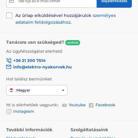
Ide írja az e-mail címét
Bejelentkezés
Az űrlap elküldésével hozzájárulok
személyes
adataim feldolgozásához
.
Tanácsra van szükséged?
online
Az ügyfélszolgálat elérhető
+36 21 300 7514
info@elektro-nyakorvek.hu
Hol találsz bennünket
Magyar
Itt is elérhetőek vagyunk::
Youtube
Facebook
Instagram
További információk
Szolgáltatásaink