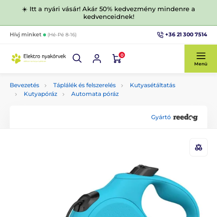
☀️ Itt a nyári vásár! Akár 50% kedvezmény mindenre a
kedvenceidnek!
+36 21 300 7514
Hívj minket
(Hé-Pé 8-16)
0
Menü
Bevezetés
Táplálék és felszerelés
Kutyasétáltatás
Kutyapóráz
Automata póráz
Gyártó