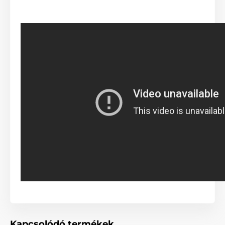
kiemelkedő teherbírása.
Fékrendszer kezelése egy
gombnyomással
Kapcsolódó termékek