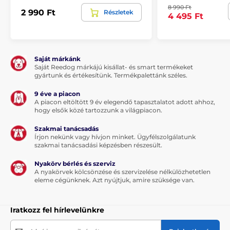
8 990 Ft
2 990 Ft
Részletek
4 495 Ft
A csomag tartalma:
1 x Reedog Senza automata zsinóros póráz
Saját márkánk
Saját Reedog márkájú kisállat- és smart termékeket
gyártunk és értékesítünk. Termékpalettánk széles.
Megjegyzés: A kép csak illusztráció.
9 éve a piacon
A piacon eltöltött 9 év elegendő tapasztalatot adott ahhoz,
A műszaki specifikációk előzetes értesítés nélkül
hogy elsők közé tartozzunk a világpiacon.
változhatnak. A képek csak illusztrációk.
Szakmai tanácsadás
Írjon nekünk vagy hívjon minket. Ügyfélszolgálatunk
szakmai tanácsadási képzésben részesült.
A termék a következő kategóriákba sorolt
Nyakörv bérlés és szerviz
Táplálék és felszerelés
Kutyasétáltatás
A nyakörvek kölcsönzése és szervizelése nélkülözhetetlen
eleme cégünknek. Azt nyújtjuk, amire szüksége van.
Kutyapóráz
Automata póráz
Zsinóros
Kistestű kutyáknak
Iratkozz fel hírlevelünkre