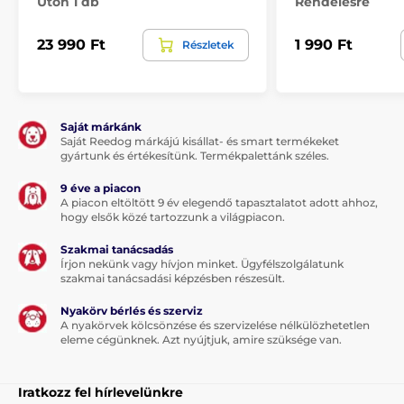
Úton 1 db
Rendelésre
Analitikai összetevők:
23 990 Ft
1 990 Ft
Részletek
Nyers fehérje 31 %, zsírtartalom 15 %, nyers hamu 7,5 %,
nyers rost 5 %, nedvesség 12 %, kalcium 1,5 %, foszfor 1,1
%, Omega 6 zsírsavak 1,8 %, Omega 3 zsírsavak 0,9 %,
DHA 0,15 %, EPA 0,1 %.
Saját márkánk
Saját Reedog márkájú kisállat- és smart termékeket
gyártunk és értékesítünk. Termékpalettánk széles.
9 éve a piacon
A piacon eltöltött 9 év elegendő tapasztalatot adott ahhoz,
hogy elsők közé tartozzunk a világpiacon.
Szakmai tanácsadás
Írjon nekünk vagy hívjon minket. Ügyfélszolgálatunk
szakmai tanácsadási képzésben részesült.
Nyakörv bérlés és szerviz
A nyakörvek kölcsönzése és szervizelése nélkülözhetetlen
eleme cégünknek. Azt nyújtjuk, amire szüksége van.
Iratkozz fel hírlevelünkre