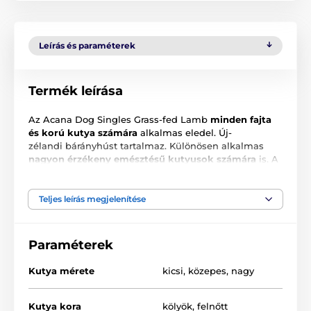
Leírás és paraméterek
Termék leírása
Az Acana Dog Singles Grass-fed Lamb
minden fajta
és korú kutya számára
alkalmas eledel. Új-
zélandi bárányhúst tartalmaz. Különösen alkalmas
nagyon érzékeny emésztésű kutyusok számára
is. A
fagyasztva szárított máj-kivonatnak köszönhetően
még
a legválogatósabb ínyenceknek is ízlik.
Teljes leírás megjelenítése
Fő előnyök:
Paraméterek
Kutya mérete
kicsi
,
közepes
,
nagy
Egyetlen állati eredetű fehérjeforrás – új-zélandi
bárány
Kutya kora
kölyök
,
felnőtt
Magas hústartalom (kb. 50%) + gyümölcs, zöldség