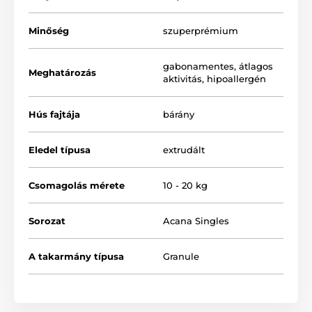
és gyógynövények
Minőség
szuperprémium
Gabonamentes (grain‑free), érzékeny vagy allergiás
kutyáknak is alkalmas
Omega‑3 és omega‑6 az egészséges bőrért és
gabonamentes
,
átlagos
Meghatározás
fényes szőrzetért
aktivitás
,
hipoallergén
Probiotikumok és könnyen emészthető rostok az
emésztés és az általános kondíció támogatására
Hús fajtája
bárány
Eledel típusa
extrudált
Csomagolás mérete
10 - 20 kg
Sorozat
Acana Singles
A takarmány típusa
Granule