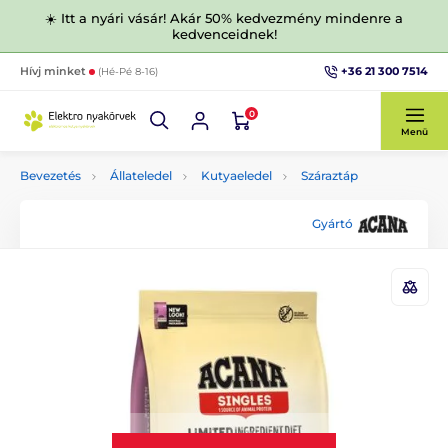
☀️ Itt a nyári vásár! Akár 50% kedvezmény mindenre a
kedvenceidnek!
+36 21 300 7514
Hívj minket
(Hé-Pé 8-16)
0
Menü
Bevezetés
Állateledel
Kutyaeledel
Száraztáp
Gyártó