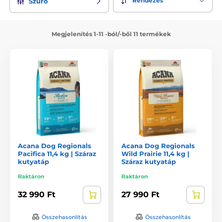
Rendezés
Szűrő
Megjelenítés 1-11 -ból/-ből 11 termékek
Acana Dog Regionals
Acana Dog Regionals
Pacifica 11,4 kg | Száraz
Wild Prairie 11,4 kg |
kutyatáp
Száraz kutyatáp
Raktáron
Raktáron
32 990 Ft
27 990 Ft
Összehasonlítás
Összehasonlítás