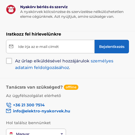
Nyakörv bérlés és szerviz
A nyakörvek kölcsönzése és szervizelése nélkülözhetetlen
eleme cégünknek. Azt nyújtjuk, amire szüksége van.
Iratkozz fel hírlevelünkre
Ide írja az e-mail címét
Bejelentkezés
Az űrlap elküldésével hozzájárulok
személyes
adataim feldolgozásához
.
Tanácsra van szükséged?
offline
Az ügyfélszolgálat elérhető
+36 21 300 7514
info@elektro-nyakorvek.hu
Hol találsz bennünket
Magyar