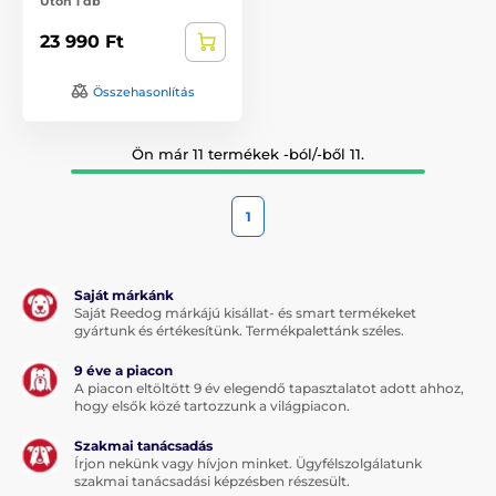
Úton 1 db
23 990 Ft
Összehasonlítás
Ön már 11 termékek -ból/-ből 11.
1
Saját márkánk
Saját Reedog márkájú kisállat- és smart termékeket
gyártunk és értékesítünk. Termékpalettánk széles.
9 éve a piacon
A piacon eltöltött 9 év elegendő tapasztalatot adott ahhoz,
hogy elsők közé tartozzunk a világpiacon.
Szakmai tanácsadás
Írjon nekünk vagy hívjon minket. Ügyfélszolgálatunk
szakmai tanácsadási képzésben részesült.