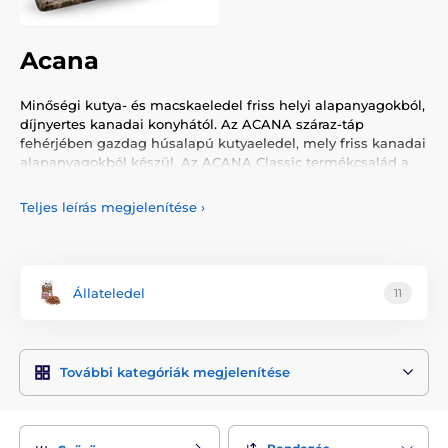
Acana
Minőségi kutya- és macskaeledel friss helyi alapanyagokból,
díjnyertes kanadai konyhától. Az ACANA száraz-táp
fehérjében gazdag húsalapú kutyaeledel, mely friss kanadai
alapanyagokból készül. Az ACANA Classic termékcsalád a
gabonafélék forrásaként zabot tartalmaz. Az ACANA
Regionals teljes mértékben gabonamentes.
Teljes leírás megjelenítése
›
Állateledel
11
Acana száraz kutyatáp
További kategóriák megjelenítése