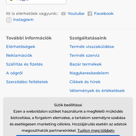
Itt is elérhetőek vagyunk::
Youtube
Facebook
Instagram
További információk
Szolgáltatásaink
Elérhetőségek
Termék visszaküldése
Reklamációk
Termék szerviz
Szállítás és fizetés
Bazár termékek
A cégről
Nagykereskedelem
Szerződési feltételek
Cikkek és hírek
Vélemények és értékelések
Sütik beállításai
Ezen a weboldalon sütiket használunk a megfelelő működés
biztosítása, a forgalom elemzése, a tartalom személyre szabása
és esetlegesen marketing célokra. Hozzájárulás esetén az adatok
megoszthatók partnereinkkel.
Tudjon meg többet»
© 2026 www.elektro-nyakorvek.hu ⦁ Webshop szolgáltatónk a