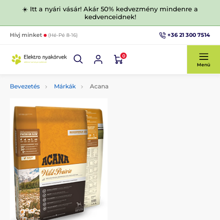
☀️ Itt a nyári vásár! Akár 50% kedvezmény mindenre a
kedvenceidnek!
+36 21 300 7514
Hívj minket
(Hé-Pé 8-16)
0
Menü
Bevezetés
Márkák
Acana