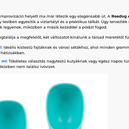
improvizáció helyett ma már létezik egy elegánsabb út. A
Reedog 
 testben egyesítik a víztartályt és a praktikus tálkát. Úgy tervezték
ők legyenek, miközben a másik kezeddel a pórázt fogod.
alálja a megfelelőt, két változatot kínálunk a társad méretétől f
l
: Ideális kistestű fajtáknak és városi sétákhoz, ahol minden gram
 hátizsákban.
 ml
: Tökéletes választás nagytestű kutyáknak vagy egész napos túr
tközben nem találsz ivóvizet.