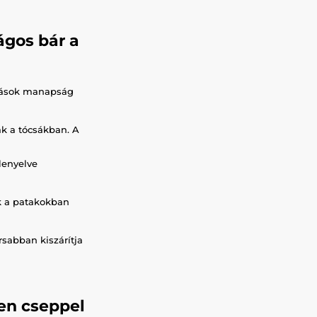
ágos bár a
rrások manapság
k a tócsákban. A
lenyelve
k a patakokban
sabban kiszárítja
en cseppel