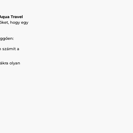
Aqua Travel
 őket, hogy egy
üggően:
m számít a
ákra olyan