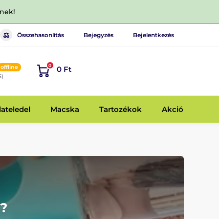
dnek!
Összehasonlítás
Bejegyzés
Bejelentkezés
0
offline
0 Ft
6)
lateledel
Macska
Tartozékok
Akció
a?