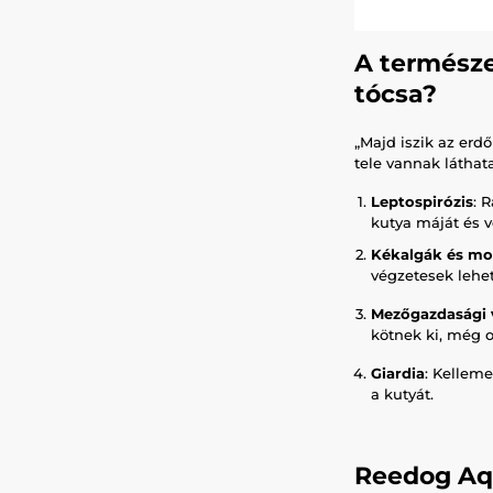
A természe
tócsa?
„Majd iszik az erd
tele vannak láthat
Leptospirózis
: 
kutya máját és 
Kékalgák és mo
végzetesek lehe
Mezőgazdasági 
kötnek ki, még o
Giardia
: Kellem
a kutyát.
Reedog Aq