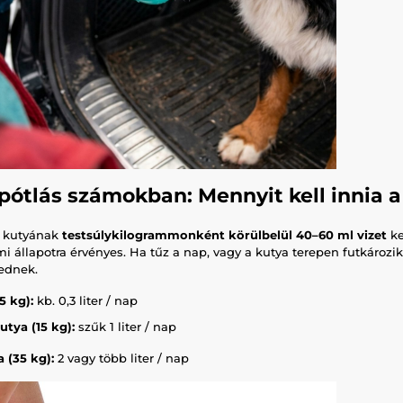
pótlás számokban: Mennyit kell innia 
 kutyának
testsúlykilogrammonként körülbelül 40–60 ml vizet
ke
 állapotra érvényes. Ha tűz a nap, vagy a kutya terepen futkározik
ednek.
5 kg):
kb. 0,3 liter / nap
tya (15 kg):
szűk 1 liter / nap
 (35 kg):
2 vagy több liter / nap