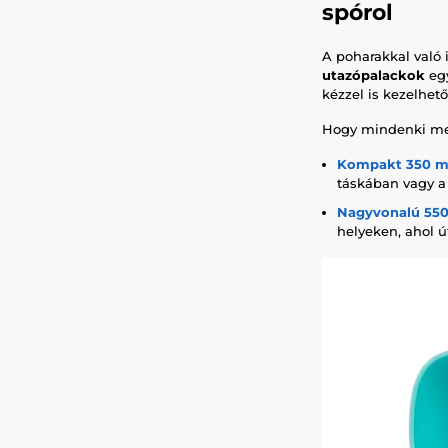
spórol
A poharakkal való 
utazópalackok
egy
kézzel is kezelhet
Hogy mindenki megt
Kompakt 350 m
táskában vagy a
Nagyvonalú 550
helyeken, ahol ú