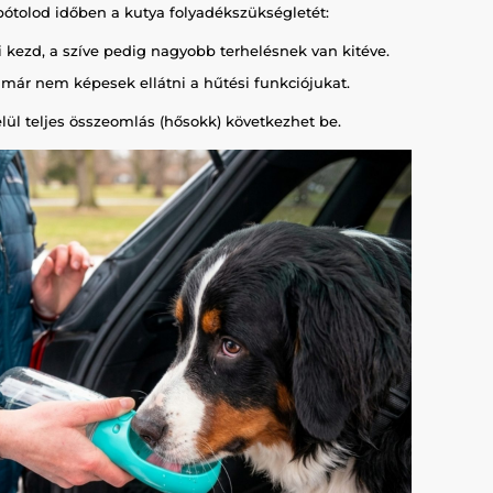
ótolod időben a kutya folyadékszükségletét:
 kezd, a szíve pedig nagyobb terhelésnek van kitéve.
már nem képesek ellátni a hűtési funkciójukat.
elül teljes összeomlás (hősokk) következhet be.