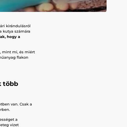
ri kirándulásról
z a kutya számára
ak, hogy a
 mint mi, és miért
 műanyag flakon
k több
etben van. Csak a
erben.
vességet a
eteg vizet