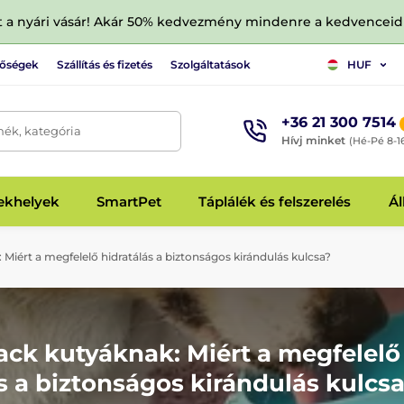
tt a nyári vásár! Akár 50% kedvezmény mindenre a kedvencei
tőségek
Szállítás és fizetés
Szolgáltatások
HUF
+36 21 300 7514
mék, kategória
Hívj minket
(Hé-Pé 8-1
fekhelyek
SmartPet
Táplálék és felszerelés
Ál
Miért a megfelelő hidratálás a biztonságos kirándulás kulcsa?
ack kutyáknak: Miért a megfelelő
s a biztonságos kirándulás kulcs