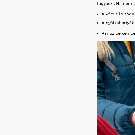
fogyaszt. Ha nem p
A vére sűrűsödni
A nyálkahártyák 
Pár tíz percen b