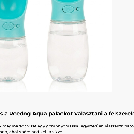
s a Reedog Aqua palackot választani a felszerel
 A megmaradt vizet egy gombnyomással egyszerűen visszaszívhatod 
en, ahol spórolnod kell a vízzel.