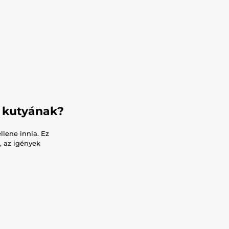
a kutyának?
llene innia. Ez
, az igények