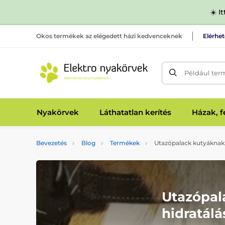
☀️ I
Okos termékek az elégedett házi kedvenceknek
Elérhe
Például ter
Nyakörvek
Láthatatlan kerítés
Házak, 
Bevezetés
Blog
Termékek
Utazópalack kutyáknak: 
Utazópal
hidratálá