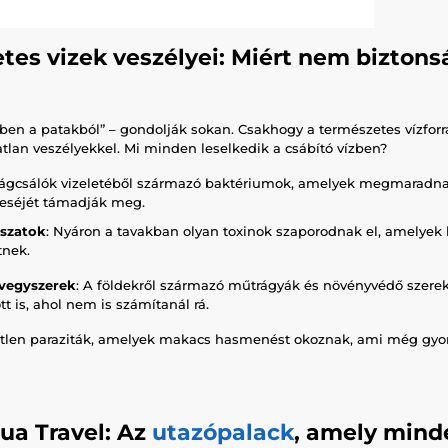
tes vizek veszélyei: Miért nem biztons
őben a patakból” – gondolják sokan. Csakhogy a természetes vízfo
atlan veszélyekkel. Mi minden leselkedik a csábító vízben?
Rágcsálók vizeletéből származó baktériumok, amelyek megmaradna
veséjét támadják meg.
szatok
: Nyáron a tavakban olyan toxinok szaporodnak el, amelyek 
tnek.
vegyszerek
: A földekről származó műtrágyák és növényvédő szere
tt is, ahol nem is számítanál rá.
etlen paraziták, amelyek makacs hasmenést okoznak, ami még gyor
ua Travel: Az
utazópalack
, amely mind