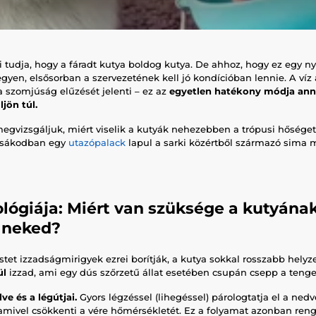
tudja, hogy a fáradt kutya boldog kutya. De ahhoz, hogy ez egy nyá
legyen, elsősorban a szervezetének kell jó kondícióban lennie. A ví
 szomjúság elűzését jelenti – ez az
egyetlen hatékony módja ann
jön túl.
gvizsgáljuk, miért viselik a kutyák nehezebben a trópusi hőséget,
izsákodban egy
utazópalack
lapul a sarki közértből származó sima
ológiája: Miért van szüksége a kutyána
t neked?
tet izzadságmirigyek ezrei borítják, a kutya sokkal rosszabb helyz
ül
izzad, ami egy dús szőrzetű állat esetében csupán csepp a teng
ve és a légútjai.
Gyors légzéssel (lihegéssel) párologtatja el a ned
 amivel csökkenti a vére hőmérsékletét. Ez a folyamat azonban reng