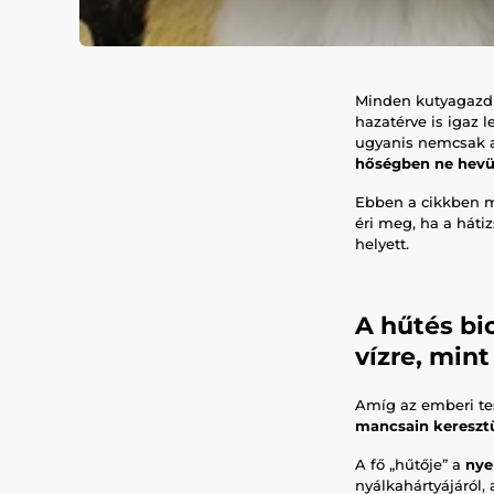
Minden kutyagazdi 
hazatérve is igaz 
ugyanis nemcsak a
hőségben ne hevül
Ebben a cikkben me
éri meg, ha a hát
helyett.
A hűtés bi
vízre, min
Amíg az emberi tes
mancsain kereszt
A fő „hűtője” a
nyel
nyálkahártyájáról,