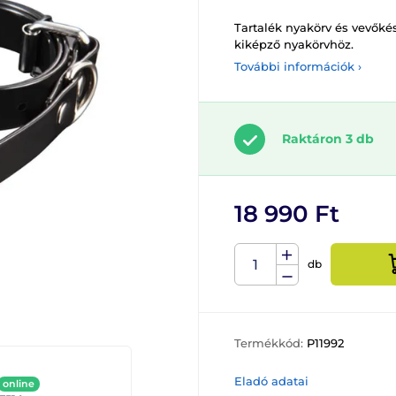
Tartalék nyakörv és vevő
kiképző nyakörvhöz.
További információk ›
Raktáron 3 db
18 990 Ft
db
Termékkód:
P11992
Eladó adatai
online