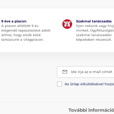
9 éve a piacon
Szakmai tanácsadás
A piacon eltöltött 9 év
Írjon nekünk vagy hív
elegendő tapasztalatot adott
minket. Ügyfélszolgál
ahhoz, hogy elsők közé
szakmai tanácsadási
tartozzunk a világpiacon.
képzésben részesült.
Ide írja az e-mail címét
Az űrlap elküldésével hozz
További informáci