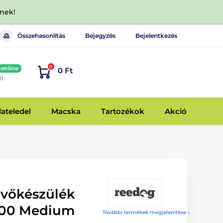
dnek!
Összehasonlítás
Bejegyzés
Bejelentkezés
0
online
0 Ft
6)
lateledel
Macska
Tartozékok
Akció
evőkészülék
600 Medium
További termékek megjelenítése ›