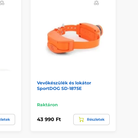
Vevőkészülék és lokátor
Ny
SportDOG SD-1875E
Pa
Raktáron
Ra
43 990 Ft
26
zletek
Részletek