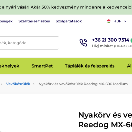
tt a nyári vásár! Akár 50% kedvezmény mindenre a kedvencei
tőségek
Szállítás és fizetés
Szolgáltatások
HUF
+36 21 300 7514
mék, kategória
Hívj minket
(Hé-Pé 8-1
fekhelyek
SmartPet
Táplálék és felszerelés
Ál
Vevőkészülék
Nyakörv és vevőkészülék Reedog MX-600 Medium
Nyakörv és v
Reedog MX-