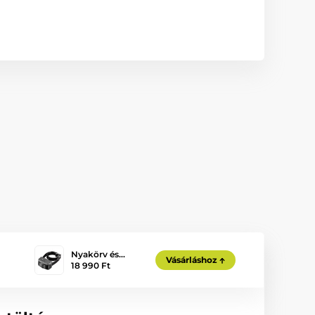
Nyakörv és…
Vásárláshoz
18 990 Ft