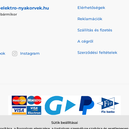
elektro-nyakorvek.hu
Elérhetőségek
j
bármikor
Reklamációk
Szállítás és fizetés
A cégről
Szerződési feltételek
ook
Instagram
Sütik beállításai
© 2026 www.elektro-nyakorvek.hu ⦁ Webshop szolgáltatónk a
SIMPLIA.cz
sítása, a forgalom elemzése, a tartalom személyre szabása és esetlegese