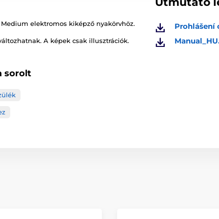
Útmutató l
 Medium elektromos kiképző nyakörvhöz.
Prohlášení 
Manual_HU
változhatnak. A képek csak illusztrációk.
 sorolt
zülék
ez