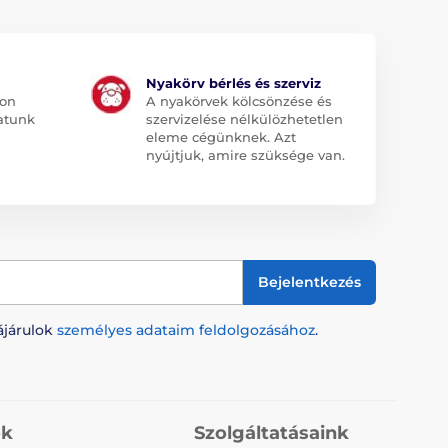
Nyakörv bérlés és szerviz
jon
A nyakörvek kölcsönzése és
atunk
szervizelése nélkülözhetetlen
eleme cégünknek. Azt
nyújtjuk, amire szüksége van.
Bejelentkezés
ájárulok
személyes adataim feldolgozásához
.
ók
Szolgáltatásaink