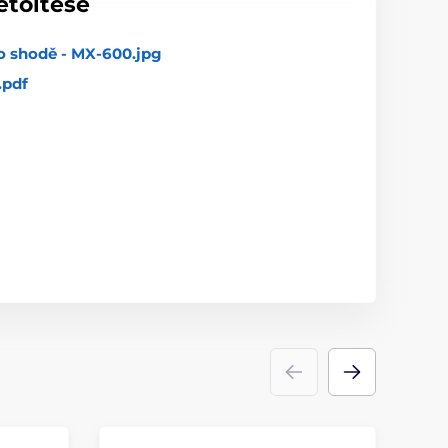
etöltése
o shodě - MX-600.jpg
.pdf