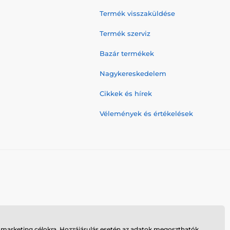
Termék visszaküldése
Termék szerviz
Bazár termékek
Nagykereskedelem
Cikkek és hírek
Vélemények és értékelések
n marketing célokra. Hozzájárulás esetén az adatok megoszthatók