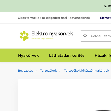
☀️ I
Okos termékek az elégedett házi kedvenceknek
Elérhe
Például ter
Nyakörvek
Láthatatlan kerítés
Házak, 
Bevezetés
Tartozékok
Tartozékok kiképző nyakörvek