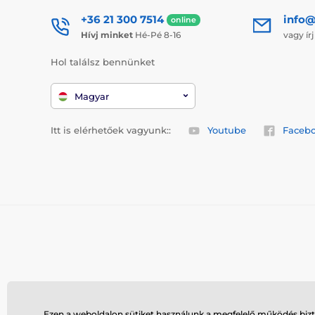
+36 21 300 7514
info@
online
Hívj minket
Hé-Pé 8-16
vagy ír
Hol találsz bennünket
Magyar
Itt is elérhetőek vagyunk::
Youtube
Faceb
Ezen a weboldalon sütiket használunk a megfelelő működés bizto