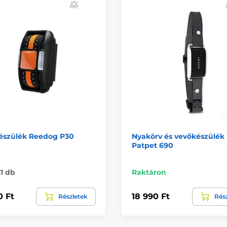
észülék Reedog P30
Nyakörv és vevőkészülék
Patpet 690
1 db
Raktáron
0 Ft
18 990 Ft
Részletek
Rés