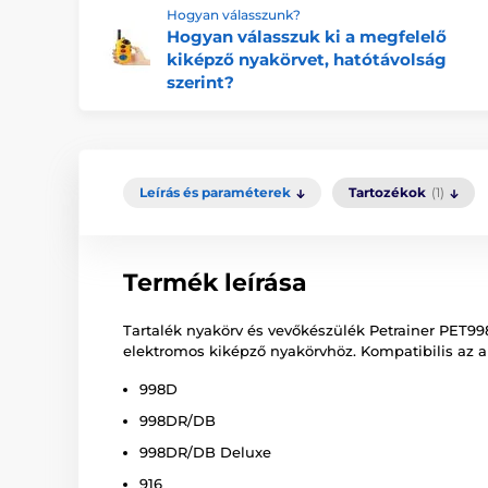
Hogyan válasszunk?
Hogyan válasszuk ki a megfelelő
kiképző nyakörvet, hatótávolság
szerint?
Leírás és paraméterek
Tartozékok
(1)
Termék leírása
Tartalék nyakörv és vevőkészülék Petrainer PET
elektromos kiképző nyakörvhöz. Kompatibilis az a
998D
998DR/DB
998DR/DB Deluxe
916