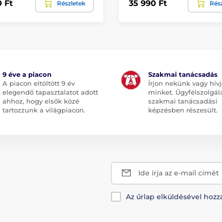
0 Ft
35 990 Ft
Részletek
Rés
9 éve a piacon
Szakmai tanácsadás
A piacon eltöltött 9 év
Írjon nekünk vagy hív
elegendő tapasztalatot adott
minket. Ügyfélszolgál
ahhoz, hogy elsők közé
szakmai tanácsadási
tartozzunk a világpiacon.
képzésben részesült.
Ide írja az e-mail címét
Az űrlap elküldésével hozz