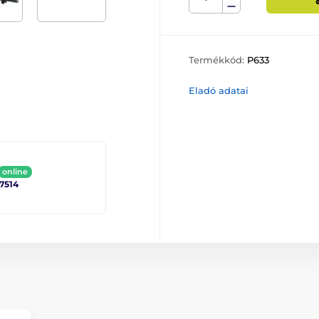
Termékkód:
P633
Eladó adatai
online
 7514