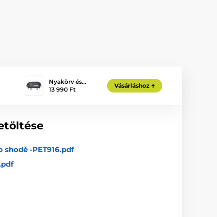
Nyakörv és…
Vásárláshoz
13 990 Ft
etöltése
o shodě -PET916.pdf
.pdf