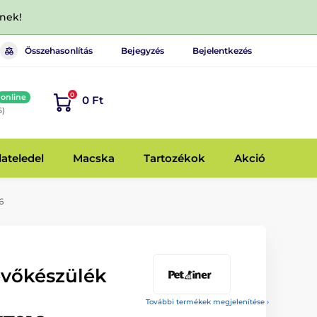
dnek!
Összehasonlítás
Bejegyzés
Bejelentkezés
0
online
0 Ft
6)
lateledel
Macska
Tartozékok
Akció
6
evőkészülék
További termékek megjelenítése ›