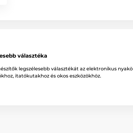
lesebb választéka
gészítők legszélesebb választékát az elektronikus nyakö
ókhoz, itatókutakhoz és okos eszközökhöz.