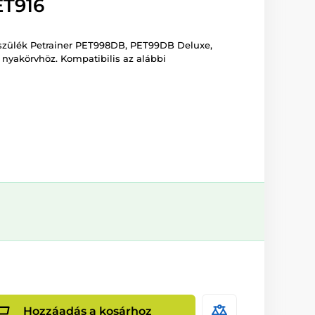
T916
észülék Petrainer PET998DB, PET99DB Deluxe,
nyakörvhöz. Kompatibilis az alábbi
Hozzáadás a kosárhoz