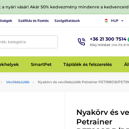
tt a nyári vásár! Akár 50% kedvezmény mindenre a kedvencei
tőségek
Szállítás és fizetés
Szolgáltatások
HUF
+36 21 300 7514
mék, kategória
Hívj minket
(Hé-Pé 8-1
fekhelyek
SmartPet
Táplálék és felszerelés
Ál
Vevőkészülék
Nyakörv és vevőkészülék Petrainer PET998DB/PET91
Nyakörv és v
Petrainer