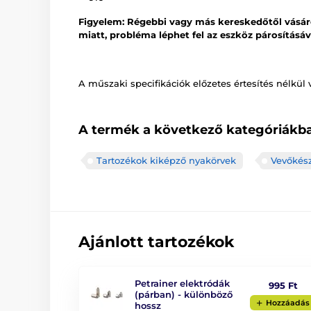
Figyelem: Régebbi vagy más kereskedőtől vásáro
miatt, probléma léphet fel az eszköz párosításá
A műszaki specifikációk előzetes értesítés nélkül 
A termék a következő kategóriákba
Tartozékok kiképző nyakörvek
Vevőkés
Ajánlott tartozékok
Petrainer elektródák
995 Ft
(párban) - különböző
Hozzáadás
hossz