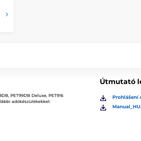
Útmutató l
998DB, PET99DB Deluxe, PET916
Prohlášení 
lábbi adókészülékekkel:
Manual_HU