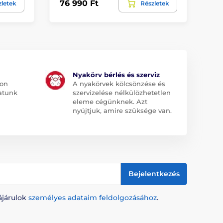
76 990 Ft
42
zletek
Részletek
Nyakörv bérlés és szerviz
jon
A nyakörvek kölcsönzése és
atunk
szervizelése nélkülözhetetlen
eleme cégünknek. Azt
nyújtjuk, amire szüksége van.
Bejelentkezés
ájárulok
személyes adataim feldolgozásához
.