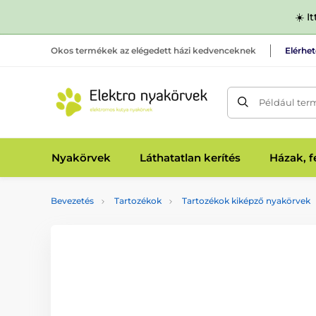
☀️ I
Okos termékek az elégedett házi kedvenceknek
Elérhe
Például ter
Nyakörvek
Láthatatlan kerítés
Házak, 
Bevezetés
Tartozékok
Tartozékok kiképző nyakörvek