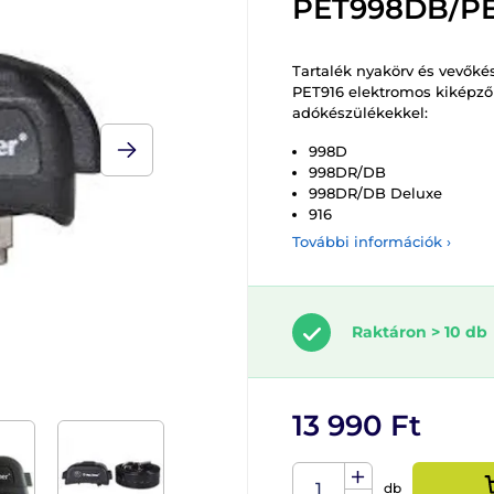
PET998DB/PE
Tartalék nyakörv és vevők
PET916 elektromos kiképző 
adókészülékekkel:
998D
998DR/DB
998DR/DB Deluxe
916
További információk ›
Raktáron > 10 db
13 990 Ft
db