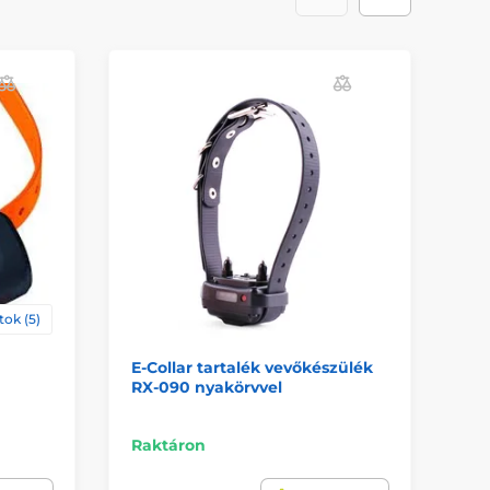
tok (5)
E-Collar tartalék vevőkészülék
Ny
RX-090 nyakörvvel
Pe
Ta
Raktáron
Ra