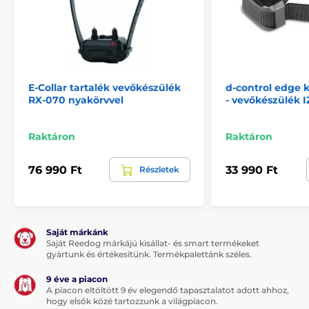
E-Collar tartalék vevőkészülék
d-control edge 
RX-070 nyakörvvel
- vevőkészülék I
Raktáron
Raktáron
76 990 Ft
33 990 Ft
Részletek
Saját márkánk
Saját Reedog márkájú kisállat- és smart termékeket
gyártunk és értékesítünk. Termékpalettánk széles.
9 éve a piacon
A piacon eltöltött 9 év elegendő tapasztalatot adott ahhoz,
hogy elsők közé tartozzunk a világpiacon.