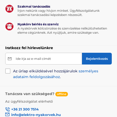
Szakmai tanácsadás
Írjon nekünk vagy hívjon minket. Ügyfélszolgálatunk
szakmai tanácsadási képzésben részesült.
Nyakörv bérlés és szerviz
A nyakörvek kölcsönzése és szervizelése nélkülözhetetlen
eleme cégünknek. Azt nyújtjuk, amire szüksége van.
Iratkozz fel hírlevelünkre
Ide írja az e-mail címét
Bejelentkezés
Az űrlap elküldésével hozzájárulok
személyes
adataim feldolgozásához
.
Tanácsra van szükséged?
offline
Az ügyfélszolgálat elérhető
+36 21 300 7514
info@elektro-nyakorvek.hu