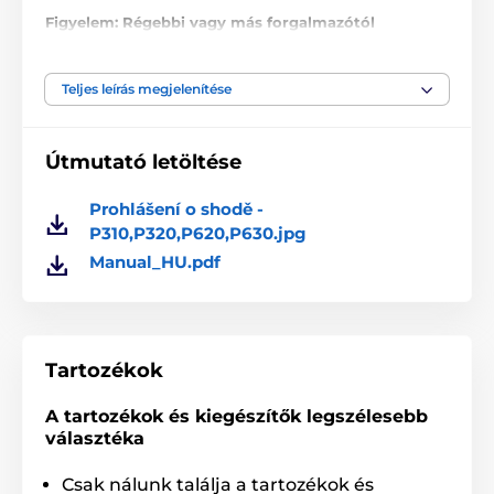
Figyelem: Régebbi vagy más forgalmazótól
megvásárolt terméknél, probléma léphet fel a
párosítással, az eltérő frekvencia miatt! A frekvencia
nem állítható.
Teljes leírás megjelenítése
A műszaki specifikációk előzetes értesítés nélkül
változhatnak. A képek csak illusztrációk.
Útmutató letöltése
Prohlášení o shodě -
A termék a következő kategóriákba sorolt
P310,P320,P620,P630.jpg
Manual_HU.pdf
Tartozékok kiképző nyakörvek
Vevőkészülék
Vevőkészülék PatPet
Tartozékok
A tartozékok és kiegészítők legszélesebb
választéka
Csak nálunk találja a tartozékok és