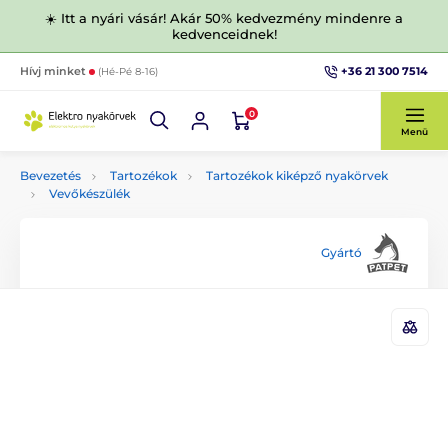
☀️ Itt a nyári vásár! Akár 50% kedvezmény mindenre a
kedvenceidnek!
+36 21 300 7514
Hívj minket
(Hé-Pé 8-16)
0
Menü
Bevezetés
Tartozékok
Tartozékok kiképző nyakörvek
Vevőkészülék
Gyártó