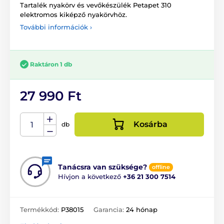
Tartalék nyakörv és vevőkészülék Petapet 310
elektromos kiképző nyakörvhöz.
További információk ›
Raktáron 1 db
27 990 Ft
Kosárba
db
Tanácsra van szüksége?
offline
Hívjon a következő
+36 21 300 7514
Termékkód:
P38015
Garancia:
24 hónap