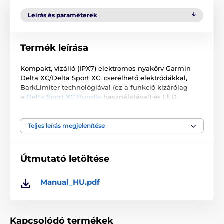
Leírás és paraméterek
Termék leírása
Kompakt, vízálló (IPX7) elektromos nyakörv Garmin
Delta XC/Delta Sport XC, cserélhető elektródákkal,
BarkLimiter technológiával (ez a funkció kizárólag
a
Delta Sport XC Bundle
használatával) és LED
diódával (akkumulátor állapotát jelzi).
A műszaki specifikációk előzetes értesítés nélkül
Teljes leírás megjelenítése
változhatnak. A képek csak illusztrációk.
Útmutató letöltése
A termék a következő kategóriákba sorolt
Manual_HU.pdf
Tartozékok kiképző nyakörvek
Vevőkészülék
Garmin
Kapcsolódó termékek