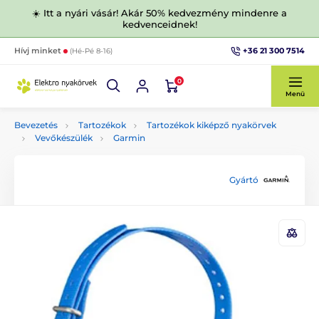
☀️ Itt a nyári vásár! Akár 50% kedvezmény mindenre a
kedvenceidnek!
+36 21 300 7514
Hívj minket
(Hé-Pé 8-16)
0
Menü
Bevezetés
Tartozékok
Tartozékok kiképző nyakörvek
Vevőkészülék
Garmin
Gyártó