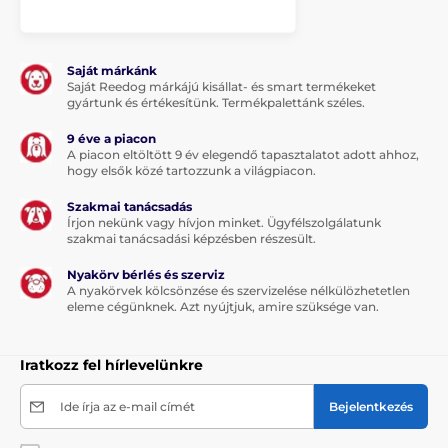
Saját márkánk
Saját Reedog márkájú kisállat- és smart termékeket
gyártunk és értékesítünk. Termékpalettánk széles.
9 éve a piacon
A piacon eltöltött 9 év elegendő tapasztalatot adott ahhoz,
hogy elsők közé tartozzunk a világpiacon.
Szakmai tanácsadás
Írjon nekünk vagy hívjon minket. Ügyfélszolgálatunk
szakmai tanácsadási képzésben részesült.
Nyakörv bérlés és szerviz
A nyakörvek kölcsönzése és szervizelése nélkülözhetetlen
eleme cégünknek. Azt nyújtjuk, amire szüksége van.
Iratkozz fel hírlevelünkre
Ide írja az e-mail címét
Bejelentkezés