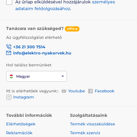
Az űrlap elküldésével hozzájárulok
személyes
adataim feldolgozásához
.
Tanácsra van szükséged?
offline
Az ügyfélszolgálat elérhető
+36 21 300 7514
info@elektro-nyakorvek.hu
Hol találsz bennünket
Magyar
Itt is elérhetőek vagyunk::
Youtube
Facebook
Instagram
További információk
Szolgáltatásaink
Elérhetőségek
Termék visszaküldése
Reklamációk
Termék szerviz