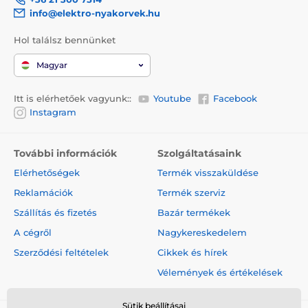
info@elektro-nyakorvek.hu
Hol találsz bennünket
Magyar
Itt is elérhetőek vagyunk::
Youtube
Facebook
Instagram
További információk
Szolgáltatásaink
Elérhetőségek
Termék visszaküldése
Reklamációk
Termék szerviz
Szállítás és fizetés
Bazár termékek
A cégről
Nagykereskedelem
Szerződési feltételek
Cikkek és hírek
Vélemények és értékelések
Sütik beállításai