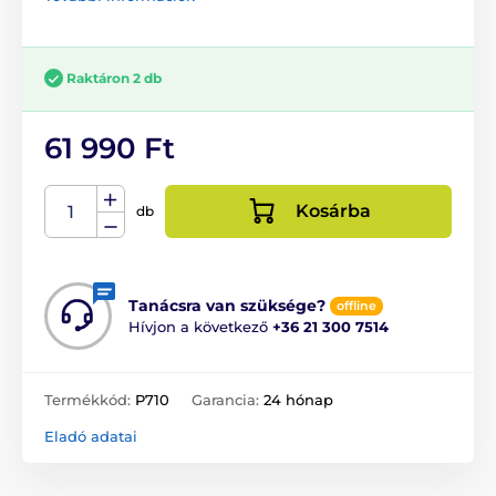
Raktáron 2 db
61 990 Ft
Kosárba
db
Tanácsra van szüksége?
offline
Hívjon a következő
+36 21 300 7514
Termékkód:
P710
Garancia:
24 hónap
Eladó adatai