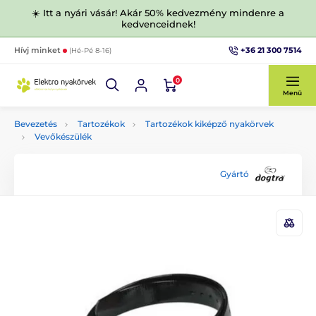
☀️ Itt a nyári vásár! Akár 50% kedvezmény mindenre a
kedvenceidnek!
+36 21 300 7514
Hívj minket
(Hé-Pé 8-16)
0
Menü
Bevezetés
Tartozékok
Tartozékok kiképző nyakörvek
Vevőkészülék
Gyártó