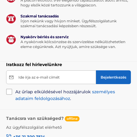
A piacon eltöltött 9 év elegendő tapasztalatot adott ahhoz,
hogy elsők közé tartozzunk a világpiacon.
Szakmai tanácsadás
Írjon nekünk vagy hívjon minket. Ügyfélszolgálatunk
szakmai tanácsadási képzésben részesült.
Nyakörv bérlés és szerviz
A nyakörvek kölcsönzése és szervizelése nélkülözhetetlen
eleme cégünknek. Azt nyújtjuk, amire szüksége van.
Iratkozz fel hírlevelünkre
Ide írja az e-mail címét
Bejelentkezés
Az űrlap elküldésével hozzájárulok
személyes
adataim feldolgozásához
.
Tanácsra van szükséged?
offline
Az ügyfélszolgálat elérhető
+36 21 300 7514