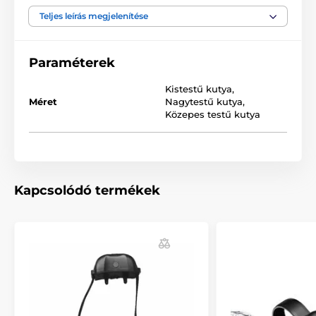
Teljes leírás megjelenítése
A termék a következő kategóriákba sorolt
Paraméterek
Tartozékok kiképző nyakörvek
Vevőkészülék
Dogtra
Kistestű kutya
,
Méret
Nagytestű kutya
,
Közepes testű kutya
Kapcsolódó termékek