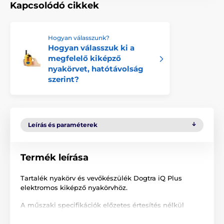
Kapcsolódó cikkek
Hogyan válasszunk?
Hogyan válasszuk ki a
megfelelő kiképző
nyakörvet, hatótávolság
szerint?
Leírás és paraméterek
Termék leírása
Tartalék nyakörv és vevőkészülék Dogtra iQ Plus
elektromos kiképző nyakörvhöz.
A műszaki specifikációk előzetes értesítés nélkül
változhatnak. A képek csak illusztrációk.