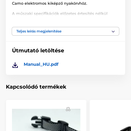
Camo elektromos kiképző nyakörvhöz.
A műszaki specifikációk előzetes értesítés nélkül
változhatnak. A képek csak illusztrációk.
Teljes leírás megjelenítése
A termék a következő kategóriákba sorolt
Útmutató letöltése
Tartozékok kiképző nyakörvek
Vevőkészülék
Dogtra
Manual_HU.pdf
Kapcsolódó termékek