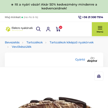
☀️ Itt a nyári vásár! Akár 50% kedvezmény mindenre a
kedvenceidnek!
+36 21 300 7514
Hívj minket
(Hé-Pé 8-16)
0
Menü
Bevezetés
Tartozékok
Tartozékok kiképző nyakörvek
Vevőkészülék
Gyártó