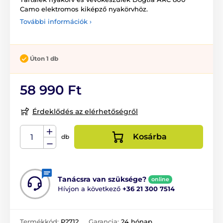
Camo elektromos kiképző nyakörvhöz.
További információk ›
Úton 1 db
58 990 Ft
Érdeklődés az elérhetőségről
Kosárba
db
Tanácsra van szüksége?
online
Hívjon a következő
+36 21 300 7514
Termékkód:
P2712
Garancia:
24 hónap