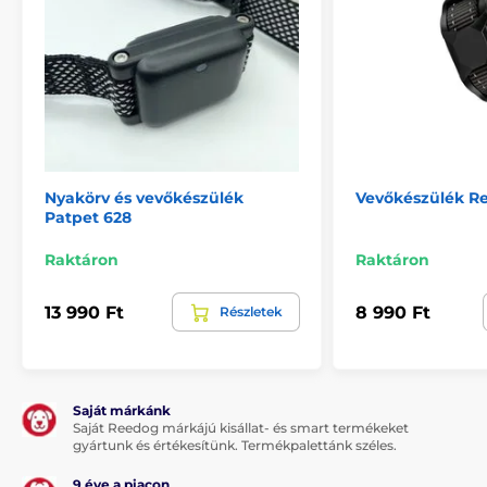
Nyakörv és vevőkészülék
Vevőkészülék R
Patpet 628
Raktáron
Raktáron
13 990 Ft
8 990 Ft
Részletek
Saját márkánk
Saját Reedog márkájú kisállat- és smart termékeket
gyártunk és értékesítünk. Termékpalettánk széles.
9 éve a piacon