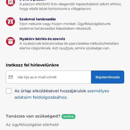
A piacon eltöltött 9 év elegendő tapasztalatot adott ahhoz,
hogy elsők közé tartozzunk a világpiacon.
Szakmai tanácsadás
Írjon nekünk vagy hívjon minket. Ügyfélszolgálatunk
szakmai tanácsadási képzésben részesült.
Nyakörv bérlés és szerviz
A nyakörvek kölcsönzése és szervizelése nélkülözhetetlen
eleme cégünknek. Azt nyújtjuk, amire szüksége van.
Iratkozz fel hírlevelünkre
Ide írja az e-mail címét
Bejelentkezés
Az űrlap elküldésével hozzájárulok
személyes
adataim feldolgozásához
.
Tanácsra van szükséged?
online
Az ügyfélszolgálat elérhető