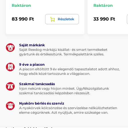
Raktáron
Raktáron
83 990 Ft
33 990 Ft
Részletek
Saját márkánk
Saját Reedog márkájú kisállat- és smart termékeket
gyártunk és értékesítünk. Termékpalettánk széles.
9 éve a piacon
A piacon eltöltött 9 év elegendő tapasztalatot adott ahhoz,
hogy elsők közé tartozzunk a világpiacon.
Szakmai tanácsadás
Írjon nekünk vagy hívjon minket. Ügyfélszolgálatunk
szakmai tanácsadási képzésben részesült.
Nyakörv bérlés és szerviz
A nyakörvek kölcsönzése és szervizelése nélkülözhetetlen
eleme cégünknek. Azt nyújtjuk, amire szüksége van.