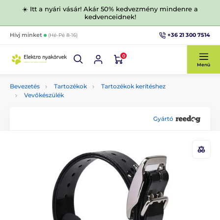
☀️ Itt a nyári vásár! Akár 50% kedvezmény mindenre a
kedvenceidnek!
+36 21 300 7514
Hívj minket
(Hé-Pé 8-16)
0
Menü
Bevezetés
Tartozékok
Tartozékok kerítéshez
Vevőkészülék
Gyártó