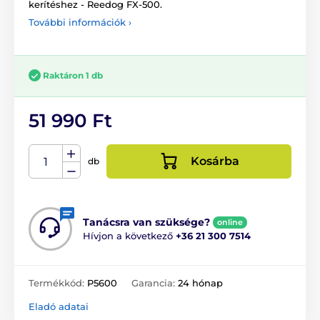
kerítéshez - Reedog FX-500.
További információk ›
Raktáron 1 db
51 990 Ft
Kosárba
db
Tanácsra van szüksége?
online
Hívjon a következő
+36 21 300 7514
Termékkód:
P5600
Garancia:
24 hónap
Eladó adatai