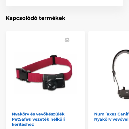
Kapcsolódó termékek
Nyakörv és vevőkészülék
Num´axes Cani
PetSafe® vezeték nélküli
Nyakörv vevővel
kerítéshez