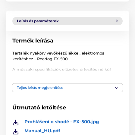
Leírás és paraméterek
Termék leírása
Tartalék nyakörv vevőkészülékkel, elektromos
kerítéshez - Reedog FX-500.
A műszaki specifikációk előzetes értesítés nélkül
változhatnak. A képek csak illusztrációk.
Teljes leírás megjelenítése
A termék a következő kategóriákba sorolt
Útmutató letöltése
Tartozékok kerítéshez
Vevőkészülék
Márka szerint
Prohlášení o shodě - FX-500.jpg
Reedog kerítések vevőegységei
Manual_HU.pdf