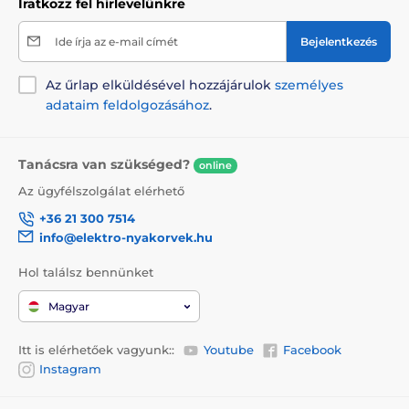
Iratkozz fel hírlevelünkre
Ide írja az e-mail címét
Bejelentkezés
Az űrlap elküldésével hozzájárulok
személyes
adataim feldolgozásához
.
Tanácsra van szükséged?
online
Az ügyfélszolgálat elérhető
+36 21 300 7514
info@elektro-nyakorvek.hu
Hol találsz bennünket
Magyar
Itt is elérhetőek vagyunk::
Youtube
Facebook
Instagram