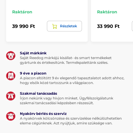
Raktáron
Raktáron
39 990 Ft
33 990 Ft
Részletek
Saját márkánk
Saját Reedog márkájú kisállat- és smart termékeket
gyártunk és értékesítünk. Termékpalettánk széles.
9 éve a piacon
A piacon eltöltött 9 év elegendő tapasztalatot adott ahhoz,
hogy elsők közé tartozzunk a világpiacon.
Szakmai tanácsadás
Írjon nekünk vagy hívjon minket. Ügyfélszolgálatunk
szakmai tanácsadási képzésben részesült.
Nyakörv bérlés és szerviz
A nyakörvek kölcsönzése és szervizelése nélkülözhetetlen
eleme cégünknek. Azt nyújtjuk, amire szüksége van.