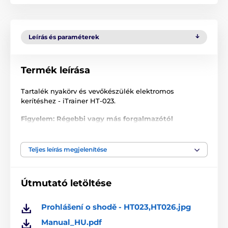
Leírás és paraméterek
Termék leírása
Tartalék nyakörv és vevőkészülék elektromos
kerítéshez - iTrainer HT-023.
Figyelem: Régebbi vagy más forgalmazótól
megvásárolt terméknél, probléma léphet fel a
párosítással, az eltérő frekvencia miatt! A frekvencia
nem állítható.
Teljes leírás megjelenítése
A műszaki specifikációk előzetes értesítés nélkül
változhatnak. A képek csak illusztrációk.
Útmutató letöltése
Prohlášení o shodě - HT023,HT026.jpg
A termék a következő kategóriákba sorolt
Manual_HU.pdf