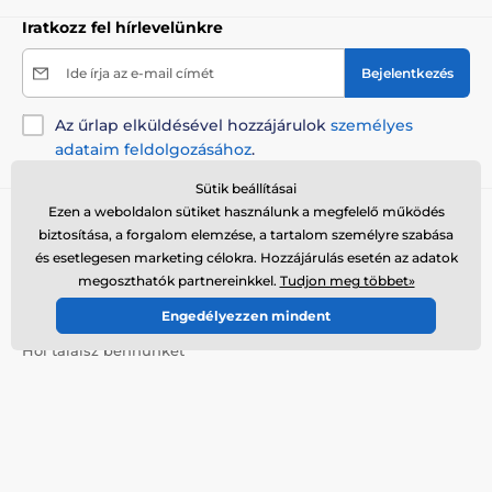
Iratkozz fel hírlevelünkre
Ide írja az e-mail címét
Bejelentkezés
Az űrlap elküldésével hozzájárulok
személyes
adataim feldolgozásához
.
Sütik beállításai
Ezen a weboldalon sütiket használunk a megfelelő működés
Tanácsra van szükséged?
offline
biztosítása, a forgalom elemzése, a tartalom személyre szabása
Az ügyfélszolgálat elérhető
és esetlegesen marketing célokra. Hozzájárulás esetén az adatok
megoszthatók partnereinkkel.
Tudjon meg többet»
+36 21 300 7514
info@elektro-nyakorvek.hu
Engedélyezzen mindent
Hol találsz bennünket
Magyar
Itt is elérhetőek vagyunk::
Youtube
Facebook
Instagram