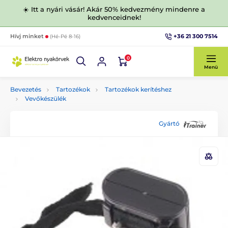
☀️ Itt a nyári vásár! Akár 50% kedvezmény mindenre a
kedvenceidnek!
+36 21 300 7514
Hívj minket
(Hé-Pé 8-16)
0
Menü
Bevezetés
Tartozékok
Tartozékok kerítéshez
Vevőkészülék
Gyártó