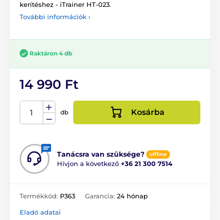
kerítéshez - iTrainer HT-023.
További információk ›
Raktáron 4 db
14 990 Ft
Kosárba
db
Tanácsra van szüksége?
offline
Hívjon a következő
+36 21 300 7514
Termékkód:
P363
Garancia:
24 hónap
Eladó adatai