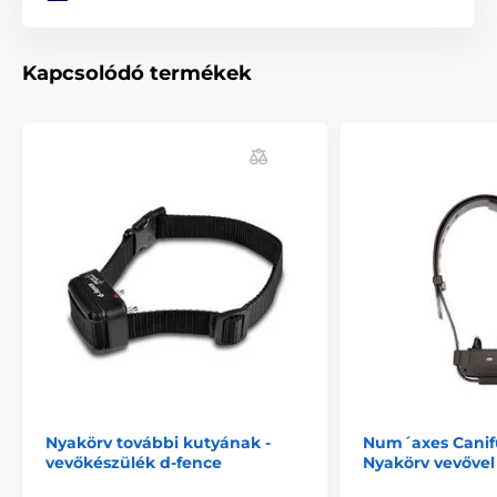
Tartozékok kerítéshez
Vevőkészülék
iTrainer
Kapcsolódó termékek
Nyakörv további kutyának -
Num´axes Cani
vevőkészülék d-fence
Nyakörv vevővel