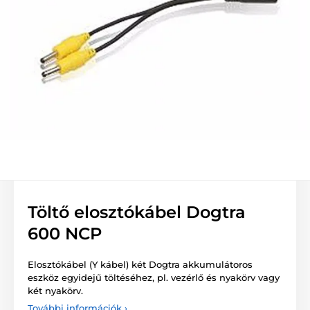
Töltő elosztókábel Dogtra
600 NCP
Elosztókábel (Y kábel) két Dogtra akkumulátoros
eszköz egyidejű töltéséhez, pl. vezérlő és nyakörv vagy
két nyakörv.
További információk ›