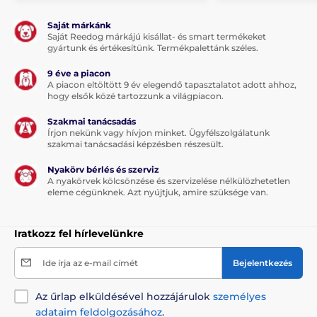
Saját márkánk
Saját Reedog márkájú kisállat- és smart termékeket
gyártunk és értékesítünk. Termékpalettánk széles.
9 éve a piacon
A piacon eltöltött 9 év elegendő tapasztalatot adott ahhoz,
hogy elsők közé tartozzunk a világpiacon.
Szakmai tanácsadás
Írjon nekünk vagy hívjon minket. Ügyfélszolgálatunk
szakmai tanácsadási képzésben részesült.
Nyakörv bérlés és szerviz
A nyakörvek kölcsönzése és szervizelése nélkülözhetetlen
eleme cégünknek. Azt nyújtjuk, amire szüksége van.
Iratkozz fel hírlevelünkre
Ide írja az e-mail címét
Bejelentkezés
Az űrlap elküldésével hozzájárulok
személyes
adataim feldolgozásához
.