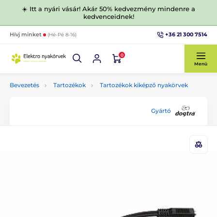
☀️ Itt a nyári vásár! Akár 50% kedvezmény mindenre a
kedvenceidnek!
+36 21 300 7514
Hívj minket
(Hé-Pé 8-16)
0
Menü
Bevezetés
Tartozékok
Tartozékok kiképző nyakörvek
Gyártó