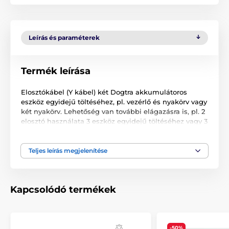
Leírás és paraméterek
Termék leírása
Elosztókábel (Y kábel) két Dogtra akkumulátoros
eszköz egyidejű töltéséhez, pl. vezérlő és nyakörv vagy
két nyakörv. Lehetőség van további elágazásra is, pl. 2
elosztó használata 3 eszköz egyidejű töltéséhez vagy 3
elosztó 4 eszköz egyidejű töltéséhez. A készülékek
számát csak a töltőadapter teljesítménye korlátozza.
Teljes leírás megjelenítése
A műszaki specifikációk előzetes értesítés nélkül
változhatnak. A képek csak illusztrációk.
Kapcsolódó termékek
A termék a következő kategóriákba sorolt
Tartozékok kiképző nyakörvek
-50%