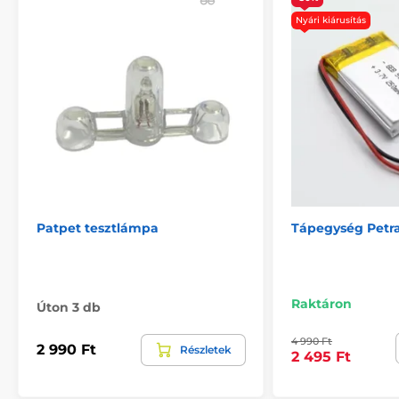
Hálózati töltő
Kiegészítők
Nyári kiárusítás
Patpet tesztlámpa
Tápegység Petra
Raktáron
Úton 3 db
4 990 Ft
2 990 Ft
Részletek
2 495 Ft