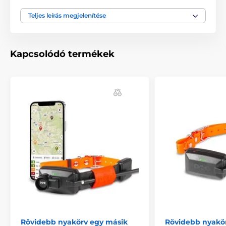
Teljes leírás megjelenítése
Kapcsolódó termékek
A poliészter anyagból készült mellény 40°C -on
mosható.
Rövidebb nyakörv egy másik
Rövidebb nyakö
Méretei: