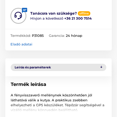
Tanácsra van szüksége?
offline
Hívjon a következő
+36 21 300 7514
Termékkód:
P31085
Garancia:
24 hónap
Eladó adatai
Leírás és paraméterek
Termék leírása
A fényvisszaverő mellénynek köszönhetően jól
láthatóvá válik a kutya. A praktikus zsebben
elhelyezheti a GPS készüléket. Tépőzár segítségével a
vízálló mellény könnyedén beállítható.