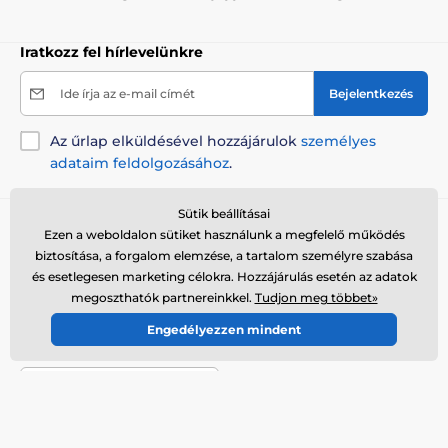
A termék hátrányai:
Iratkozz fel hírlevelünkre
Nincs
Ide írja az e-mail címét
Bejelentkezés
A csomag tartalma:
Az űrlap elküldésével hozzájárulok
személyes
1 x Tractive fényvisszaverő mellény zsebbel, GPS
adataim feldolgozásához
.
nyakörvekhez
Sütik beállításai
Tanácsra van szükséged?
offline
Ezen a weboldalon sütiket használunk a megfelelő működés
Megjegyzés: A kép csak illusztráció.
biztosítása, a forgalom elemzése, a tartalom személyre szabása
Az ügyfélszolgálat elérhető
és esetlegesen marketing célokra. Hozzájárulás esetén az adatok
A műszaki specifikációk előzetes értesítés nélkül
+36 21 300 7514
megoszthatók partnereinkkel.
Tudjon meg többet»
változhatnak. A képek csak illusztrációk.
info@elektro-nyakorvek.hu
Engedélyezzen mindent
Hol találsz bennünket
A termék a következő kategóriákba sorolt
Magyar
Tartozékok GPS nyakörvekhez
Itt is elérhetőek vagyunk::
Youtube
Facebook
Kiegészítők