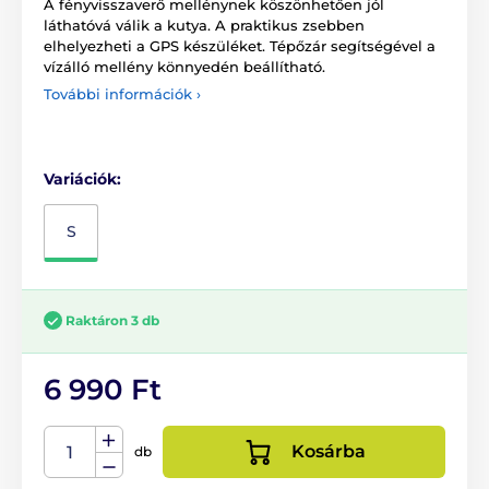
A fényvisszaverő mellénynek köszönhetően jól
láthatóvá válik a kutya. A praktikus zsebben
elhelyezheti a GPS készüléket. Tépőzár segítségével a
vízálló mellény könnyedén beállítható.
További információk ›
Variációk:
S
Raktáron 3 db
6 990 Ft
Kosárba
db