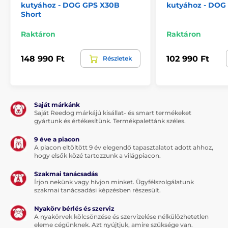
kutyához - DOG GPS X30B
kutyához - DOG
Short
S: mellkas: 33 – 43 cm, derék: 45 – 61 cm, hossz: 27 cm
Raktáron
Raktáron
M: közepes: mellkas: 45 – 61 cm, derék: 61 – 71 cm,
hossz: 36 cm
148 990 Ft
102 990 Ft
Részletek
L: nagy: mellkas: 61 – 76 cm, derék: 61 – 81 cm, hossz:
46 cm
Saját márkánk
A termék előnyei:
Saját Reedog márkájú kisállat- és smart termékeket
gyártunk és értékesítünk. Termékpalettánk széles.
Felhelyezés után tépőzárral könnyedén állítható
9 éve a piacon
Mosógépben mosható
A piacon eltöltött 9 év elegendő tapasztalatot adott ahhoz,
hogy elsők közé tartozzunk a világpiacon.
Megvédi a kutyát az esőtől
Fényvisszaverő csíkok a sötétben való láthatóságért
Szakmai tanácsadás
Írjon nekünk vagy hívjon minket. Ügyfélszolgálatunk
Zseb a gps lokátor tárolására
szakmai tanácsadási képzésben részesült.
3 méret
Nyakörv bérlés és szerviz
A nyakörvek kölcsönzése és szervizelése nélkülözhetetlen
eleme cégünknek. Azt nyújtjuk, amire szüksége van.