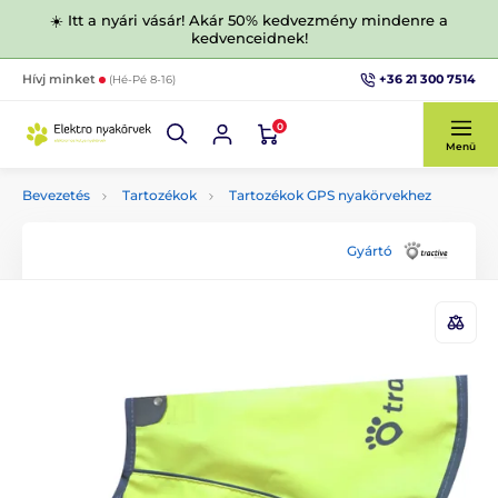
☀️ Itt a nyári vásár! Akár 50% kedvezmény mindenre a
kedvenceidnek!
+36 21 300 7514
Hívj minket
(Hé-Pé 8-16)
0
Menü
Bevezetés
Tartozékok
Tartozékok GPS nyakörvekhez
Gyártó