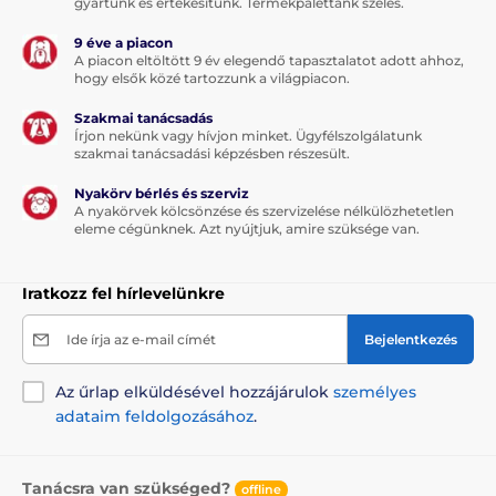
gyártunk és értékesítünk. Termékpalettánk széles.
9 éve a piacon
A piacon eltöltött 9 év elegendő tapasztalatot adott ahhoz,
hogy elsők közé tartozzunk a világpiacon.
Szakmai tanácsadás
Írjon nekünk vagy hívjon minket. Ügyfélszolgálatunk
szakmai tanácsadási képzésben részesült.
Nyakörv bérlés és szerviz
A nyakörvek kölcsönzése és szervizelése nélkülözhetetlen
eleme cégünknek. Azt nyújtjuk, amire szüksége van.
Iratkozz fel hírlevelünkre
Ide írja az e-mail címét
Bejelentkezés
Az űrlap elküldésével hozzájárulok
személyes
adataim feldolgozásához
.
Tanácsra van szükséged?
offline