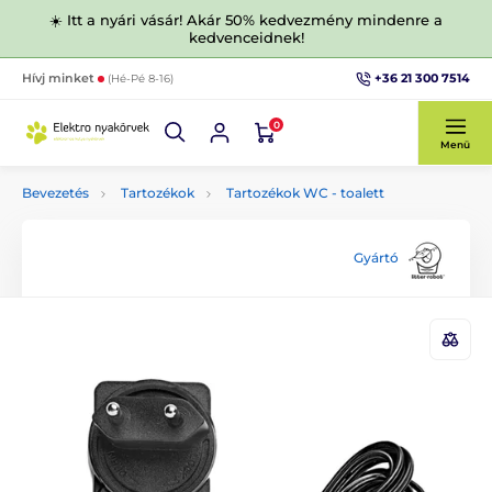
☀️ Itt a nyári vásár! Akár 50% kedvezmény mindenre a
kedvenceidnek!
+36 21 300 7514
Hívj minket
(Hé-Pé 8-16)
0
Menü
Bevezetés
Tartozékok
Tartozékok WC - toalett
Gyártó