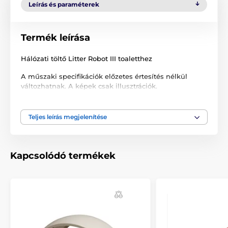
Leírás és paraméterek
Termék leírása
Hálózati töltő Litter Robot III toaletthez
A műszaki specifikációk előzetes értesítés nélkül
változhatnak. A képek csak illusztrációk.
Teljes leírás megjelenítése
A termék a következő kategóriákba sorolt
Tartozékok WC - toalett
Litter Robot
Kapcsolódó termékek