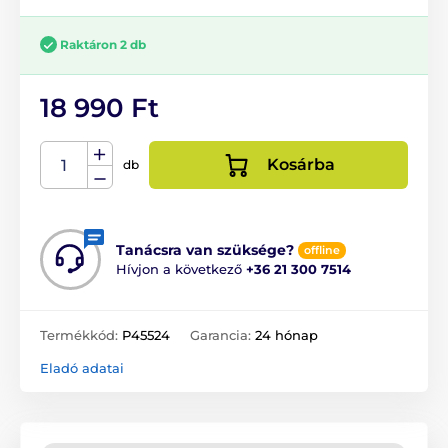
Raktáron 2 db
18 990 Ft
Kosárba
db
Tanácsra van szüksége?
offline
Hívjon a következő
+36 21 300 7514
Termékkód:
P45524
Garancia:
24 hónap
Eladó adatai