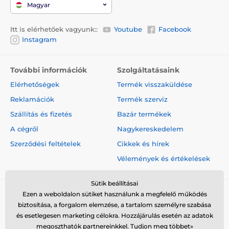
Magyar
Itt is elérhetőek vagyunk::
Youtube
Facebook
Instagram
További információk
Szolgáltatásaink
Elérhetőségek
Termék visszaküldése
Reklamációk
Termék szerviz
Szállítás és fizetés
Bazár termékek
A cégről
Nagykereskedelem
Szerződési feltételek
Cikkek és hírek
Vélemények és értékelések
Sütik beállításai
Ezen a weboldalon sütiket használunk a megfelelő működés
biztosítása, a forgalom elemzése, a tartalom személyre szabása
és esetlegesen marketing célokra. Hozzájárulás esetén az adatok
megoszthatók partnereinkkel.
Tudjon meg többet»