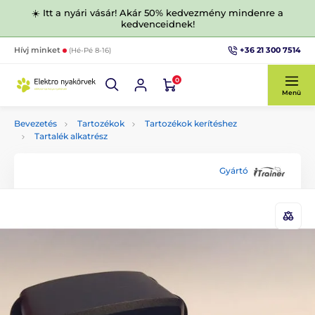
☀️ Itt a nyári vásár! Akár 50% kedvezmény mindenre a
kedvenceidnek!
+36 21 300 7514
Hívj minket
(Hé-Pé 8-16)
0
Menü
Bevezetés
Tartozékok
Tartozékok kerítéshez
Tartalék alkatrész
Gyártó