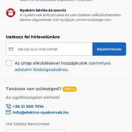
Nyakörv bérlés és szerviz
A nyakörvek kölcsönzése és szervizelése nélkülözhetetlen
eleme cégünknek. Azt nyújtjuk, amire szüksége van.
Iratkozz fel hírlevelünkre
Ide írja az e-mail címét
Bejelentkezés
Az űrlap elküldésével hozzájárulok
személyes
adataim feldolgozásához
.
Tanácsra van szükséged?
offline
Az ügyfélszolgálat elérhető
+36 21 300 7514
info@elektro-nyakorvek.hu
Hol találsz bennünket