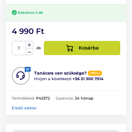
Raktáron 2 db
4 990 Ft
Kosárba
db
Tanácsra van szüksége?
offline
Hívjon a következő
+36 21 300 7514
Termékkód:
P45372
Garancia:
24 hónap
Eladó adatai