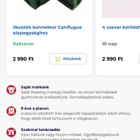
Vezeték konnektor Canifugue
4 csavar kerítésh
alapegységhez
Raktáron
10 nap
2 990 Ft
2 990 Ft
Részletek
Saját márkánk
Saját Reedog márkájú kisállat- és smart termékeket
gyártunk és értékesítünk. Termékpalettánk széles.
9 éve a piacon
A piacon eltöltött 9 év elegendő tapasztalatot adott ahhoz,
hogy elsők közé tartozzunk a világpiacon.
Szakmai tanácsadás
Írjon nekünk vagy hívjon minket. Ügyfélszolgálatunk
szakmai tanácsadási képzésben részesült.