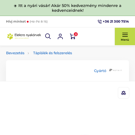
☀️ Itt a nyári vásár! Akár 50% kedvezmény mindenre a
kedvenceidnek!
+36 21 300 7514
Hívj minket
(Hé-Pé 8-16)
0
Menü
Bevezetés
Táplálék és felszerelés
Gyártó