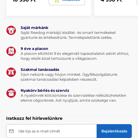
Ízléses kialakítás bármilyen beltérhez
Sima felület a könnyű mosáshoz
Kiváló tapadás (a padlóhoz)
Saját márkánk
Saját Reedog márkájú kisállat- és smart termékeket
Csúszásgátló alátét
gyártunk és értékesítünk. Termékpalettánk széles.
9 éve a piacon
A piacon eltöltött 9 év elegendő tapasztalatot adott ahhoz,
A termék hátrányai:
hogy elsők közé tartozzunk a világpiacon.
Nincs
Szakmai tanácsadás
Írjon nekünk vagy hívjon minket. Ügyfélszolgálatunk
szakmai tanácsadási képzésben részesült.
A csomag tartalma:
Nyakörv bérlés és szerviz
A nyakörvek kölcsönzése és szervizelése nélkülözhetetlen
1 x Petkit alátét etetőtálakhoz
eleme cégünknek. Azt nyújtjuk, amire szüksége van.
Iratkozz fel hírlevelünkre
Megjegyzés: A kép csak illusztráció.
A műszaki specifikációk előzetes értesítés nélkül
Ide írja az e-mail címét
Bejelentkezés
változhatnak. A képek csak illusztrációk.