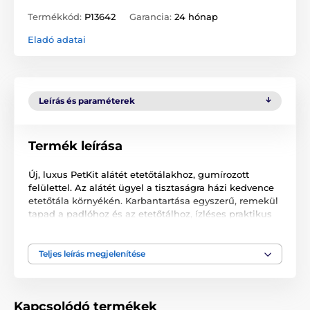
Termékkód:
P13642
Garancia:
24 hónap
Eladó adatai
Leírás és paraméterek
Termék leírása
Új, luxus PetKit alátét etetőtálakhoz, gumírozott
felülettel. Az alátét ügyel a tisztaságra házi kedvence
etetőtála környékén. Karbantartása egyszerű, remekül
tapad a padlóhoz és az etetőtálhoz, ízléses praktikus
kialakítás.
Teljes leírás megjelenítése
Méretei:
szélessége 45 cm, hossza 34 cm
Kapcsolódó termékek