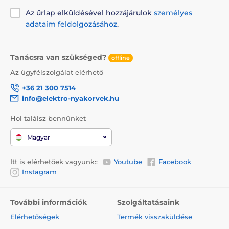
Az űrlap elküldésével hozzájárulok
személyes
adataim feldolgozásához
.
Tanácsra van szükséged?
offline
Az ügyfélszolgálat elérhető
+36 21 300 7514
info@elektro-nyakorvek.hu
Hol találsz bennünket
Magyar
Itt is elérhetőek vagyunk::
Youtube
Facebook
Instagram
További információk
Szolgáltatásaink
Elérhetőségek
Termék visszaküldése