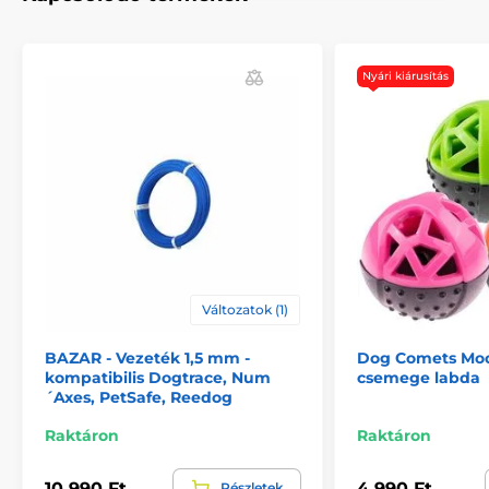
Nyári kiárusítás
Változatok (1)
BAZAR - Vezeték 1,5 mm -
Dog Comets Mo
kompatibilis Dogtrace, Num
csemege labda
´Axes, PetSafe, Reedog
Raktáron
Raktáron
A termék előnyei:
10 990 Ft
4 990 Ft
Részletek