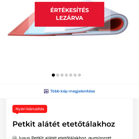
ÉRTÉKESÍTÉS
LEZÁRVA
Több kép megjelenítése
Nyári kiárusítás
Petkit alátét etetőtálakhoz
Új, luxus PetKit alátét etetőtálakhoz, gumírozott