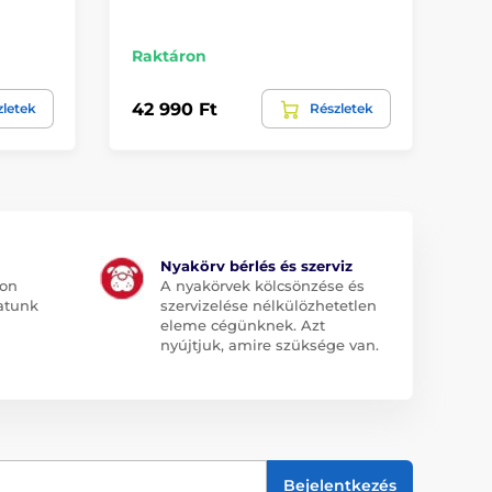
Raktáron
Ra
42 990 Ft
66
zletek
Részletek
Nyakörv bérlés és szerviz
jon
A nyakörvek kölcsönzése és
atunk
szervizelése nélkülözhetetlen
eleme cégünknek. Azt
nyújtjuk, amire szüksége van.
Bejelentkezés