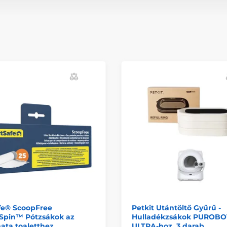
fe® ScoopFree
Petkit Utántöltő Gyűrű -
Spin™ Pótzsákok az
Hulladékzsákok PUROBO
ata toaletthez
ULTRA-hoz, 3 darab