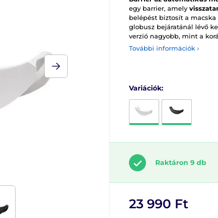
egy barrier, amely
visszata
belépést biztosít a macska 
globusz bejáratánál lévő k
verzió nagyobb, mint a kor
További információk ›
Variációk:
Raktáron 9 db
23 990 Ft