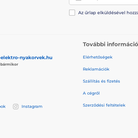
Az űrlap elküldésével hozz
További informáci
elektro-nyakorvek.hu
Elérhetőségek
j
bármikor
Reklamációk
Szállítás és fizetés
A cégről
Szerződési feltételek
ook
Instagram