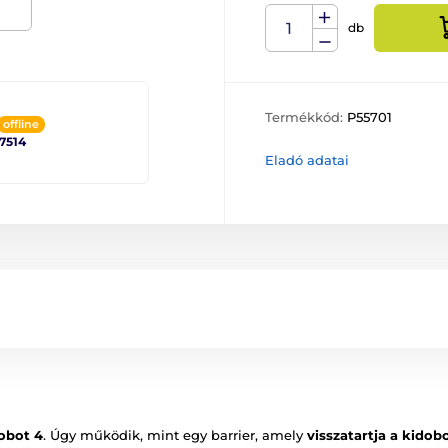
db
Termékkód:
P55701
offline
 7514
Eladó adatai
obot 4
. Úgy működik, mint egy barrier, amely
visszatartja a kidob