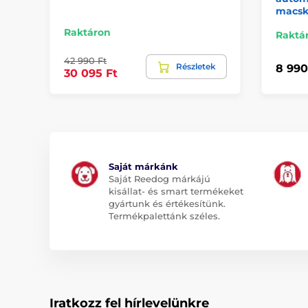
macsk
Raktáron
Raktá
42 990 Ft
Részletek
8 990
30 095 Ft
Saját márkánk
Saját Reedog márkájú
kisállat- és smart termékeket
gyártunk és értékesítünk.
Termékpalettánk széles.
Iratkozz fel hírlevelünkre