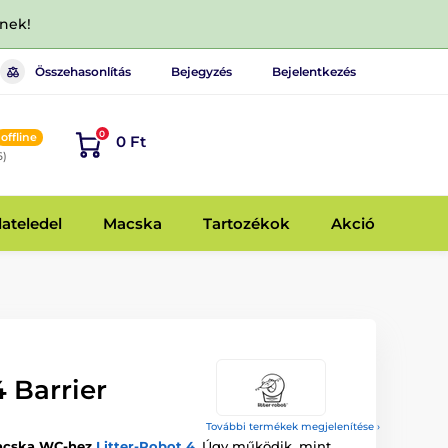
dnek!
Összehasonlítás
Bejegyzés
Bejelentkezés
0
offline
0 Ft
6)
lateledel
Macska
Tartozékok
Akció
4 Barrier
További termékek megjelenítése ›
macska WC-hez
Litter-Robot 4
. Úgy működik, mint