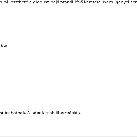
n ráilleszthető a globusz bejáratánál lévő keretére. Nem igényel 
ában
változhatnak. A képek csak illusztrációk.