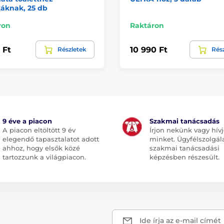
áknak, 25 db
ron
Raktáron
 Ft
10 990 Ft
Részletek
Rés
9 éve a piacon
Szakmai tanácsadás
A piacon eltöltött 9 év
Írjon nekünk vagy hív
elegendő tapasztalatot adott
minket. Ügyfélszolgál
ahhoz, hogy elsők közé
szakmai tanácsadási
tartozzunk a világpiacon.
képzésben részesült.
Ide írja az e-mail címét