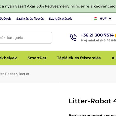
tt a nyári vásár! Akár 50% kedvezmény mindenre a kedvencei
tőségek
Szállítás és fizetés
Szolgáltatások
HUF
+36 21 300 7514
mék, kategória
Hívj minket
(Hé-Pé 8-1
fekhelyek
SmartPet
Táplálék és felszerelés
Ál
ter-Robot 4 Barrier
Litter-Robot 
Barrier az automatikus 