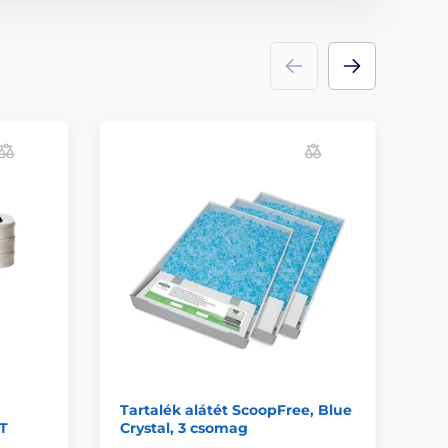
Tartalék alátét ScoopFree, Blue
Ta
T
Crystal, 3 csomag