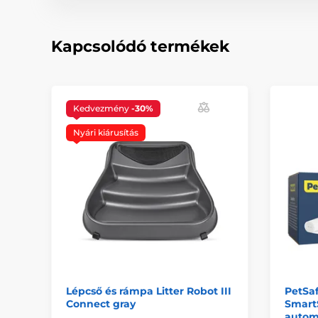
Kapcsolódó termékek
Kedvezmény
-30%
Nyári kiárusítás
Lépcső és rámpa Litter Robot III
PetSa
Connect gray
Smart
autom