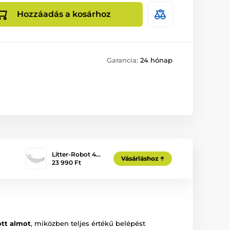
Hozzáadás a kosárhoz
Garancia:
24 hónap
Litter-Robot 4…
Vásárláshoz
23 990 Ft
ott almot
, miközben teljes értékű belépést