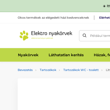
☀️ I
Okos termékek az elégedett házi kedvenceknek
Elérhe
Például ter
Nyakörvek
Láthatatlan kerítés
Házak, 
Bevezetés
Tartozékok
Tartozékok WC - toalett
Lit