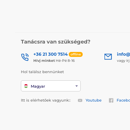
Tanácsra van szükséged?
+36 21 300 7514
info@
offline
Hívj minket
Hé-Pé 8-16
vagy ír
Hol találsz bennünket
Magyar
Itt is elérhetőek vagyunk::
Youtube
Faceb