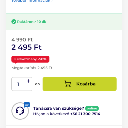
További információk ›
Raktáron > 10 db
4 990 Ft
2 495 Ft
Kedvezmény
-50%
Megtakarítás 2 495 Ft
Kosárba
db
Tanácsra van szüksége?
online
Hívjon a következő
+36 21 300 7514