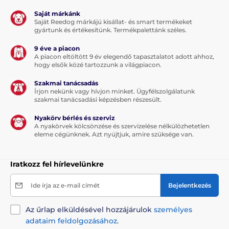
Saját márkánk
Saját Reedog márkájú kisállat- és smart termékeket
gyártunk és értékesítünk. Termékpalettánk széles.
9 éve a piacon
A piacon eltöltött 9 év elegendő tapasztalatot adott ahhoz,
hogy elsők közé tartozzunk a világpiacon.
Szakmai tanácsadás
Írjon nekünk vagy hívjon minket. Ügyfélszolgálatunk
szakmai tanácsadási képzésben részesült.
Nyakörv bérlés és szerviz
A nyakörvek kölcsönzése és szervizelése nélkülözhetetlen
eleme cégünknek. Azt nyújtjuk, amire szüksége van.
Iratkozz fel hírlevelünkre
Ide írja az e-mail címét
Bejelentkezés
Az űrlap elküldésével hozzájárulok
személyes
adataim feldolgozásához
.