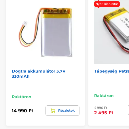
Nyári kiárusítás
Dogtra akkumulátor 3,7V
Tápegység Petra
330mAh
Raktáron
Raktáron
4 990 Ft
14 990 Ft
Részletek
2 495 Ft