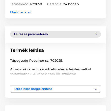
Termékkód:
P37850
Garancia:
24 hónap
Eladó adatai
Leírás és paraméterek
Termék leírása
Tápegység Petrainer sz. 702025.
A műszaki specifikációk előzetes értesítés nélkül
változhatnak. A képek csak illusztrációk.
Teljes leírás megjelenítése
A termék a következő kategóriákba sorolt
Tartozékok kiképző nyakörvek
Tápegység
% Tartozékok