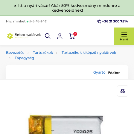
☀️ Itt a nyári vásár! Akár 50% kedvezmény mindenre a
kedvenceidnek!
+36 21 300 7514
Hívj minket
(Hé-Pé 8-16)
0
Menü
Bevezetés
Tartozékok
Tartozékok kiképző nyakörvek
Tápegység
Gyártó