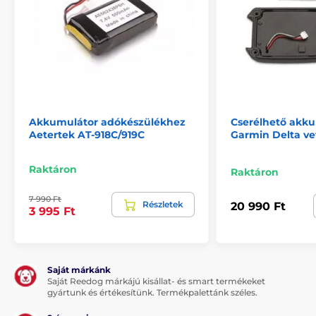
Akkumulátor adókészülékhez
Cserélhető akku
Aetertek AT-918C/919C
Garmin Delta v
Raktáron
Raktáron
7 990 Ft
Részletek
20 990 Ft
3 995 Ft
Saját márkánk
Saját Reedog márkájú kisállat- és smart termékeket
gyártunk és értékesítünk. Termékpalettánk széles.