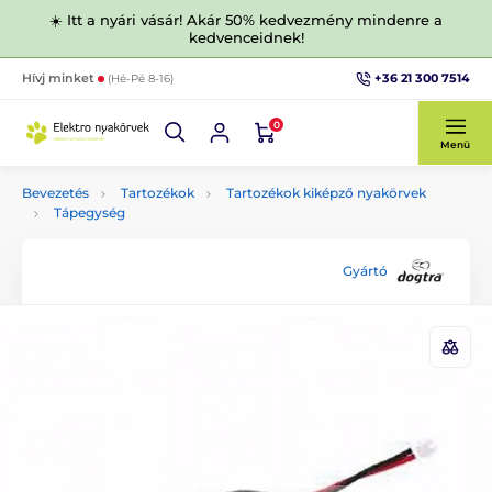
☀️ Itt a nyári vásár! Akár 50% kedvezmény mindenre a
kedvenceidnek!
+36 21 300 7514
Hívj minket
(Hé-Pé 8-16)
0
Menü
Bevezetés
Tartozékok
Tartozékok kiképző nyakörvek
Tápegység
Gyártó