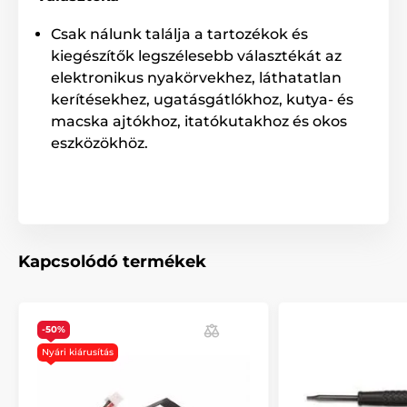
Csak nálunk találja a tartozékok és
kiegészítők legszélesebb választékát az
elektronikus nyakörvekhez, láthatatlan
kerítésekhez, ugatásgátlókhoz, kutya- és
A termék a következő kategóriákba sorolt
macska ajtókhoz, itatókutakhoz és okos
eszközökhöz.
Tartozékok kiképző nyakörvek
Tápegység
Kapcsolódó termékek
-50%
Nyári kiárusítás