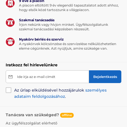
9 éve a piacon
A piacon eltöltött 9 év elegendő tapasztalatot adott ahhoz,
hogy elsők közé tartozzunk a világpiacon.
Szakmai tanácsadás
Írjon nekünk vagy hívjon minket. Ügyfélszolgálatunk
szakmai tanácsadási képzésben részesült.
Nyakörv bérlés és szerviz
A nyakörvek kölcsönzése és szervizelése nélkülözhetetlen
eleme cégünknek. Azt nyújtjuk, amire szüksége van.
Iratkozz fel hírlevelünkre
Ide írja az e-mail címét
Bejelentkezés
Az űrlap elküldésével hozzájárulok
személyes
adataim feldolgozásához
.
Tanácsra van szükséged?
offline
Az ügyfélszolgálat elérhető