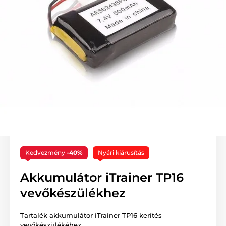
Kedvezmény
-40%
Nyári kiárusítás
Akkumulátor iTrainer TP16
vevőkészülékhez
Tartalék akkumulátor iTrainer TP16 kerítés
vevőkészülékéhez.