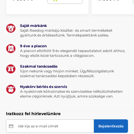
Saját márkánk
Saját Reedog márkájú kisállat- és smart termékeket
gyártunk és értékesítünk. Termékpalettánk széles.
9 éve a piacon
A piacon eltöltött 9 év elegendő tapasztalatot adott ahhoz,
hogy elsők közé tartozzunk a világpiacon.
Szakmai tanácsadás
Írjon nekünk vagy hívjon minket. Ügyfélszolgálatunk
szakmai tanácsadási képzésben részesült.
Nyakörv bérlés és szerviz
A nyakörvek kölcsönzése és szervizelése nélkülözhetetlen
eleme cégünknek. Azt nyújtjuk, amire szüksége van.
Iratkozz fel hírlevelünkre
Ide írja az e-mail címét
Bejelentkezés