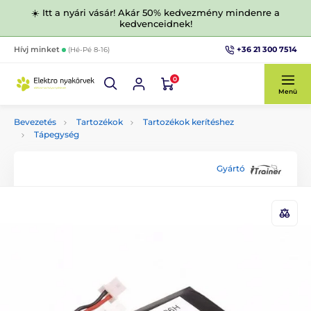
☀️ Itt a nyári vásár! Akár 50% kedvezmény mindenre a
kedvenceidnek!
+36 21 300 7514
Hívj minket
(Hé-Pé 8-16)
0
Menü
Bevezetés
Tartozékok
Tartozékok kerítéshez
Tápegység
Gyártó