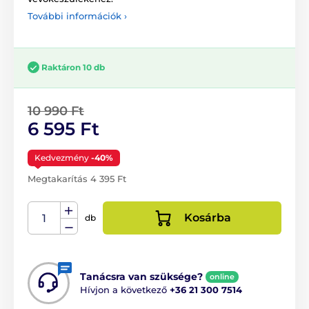
További információk ›
Raktáron 10 db
10 990 Ft
6 595 Ft
Kedvezmény
-40%
Megtakarítás 4 395 Ft
Kosárba
db
Tanácsra van szüksége?
online
Hívjon a következő
+36 21 300 7514