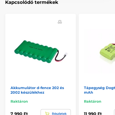
Kapcsolódó termékek
A termék a következő kategóriákba sorolt
Tartozékok kerítéshez
Tápegység
% Tartozékok
Akkumulátor d-fence 202 és
Tápegység Dogt
2002 készülékhez
mAh
Raktáron
Raktáron
7 990 Ft
11 990 Ft
Részletek