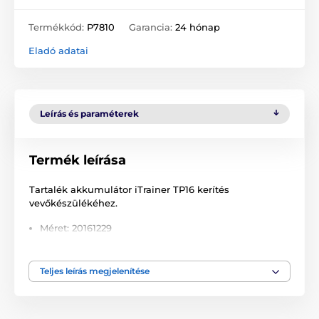
Termékkód:
P7810
Garancia:
24 hónap
Eladó adatai
Leírás és paraméterek
Termék leírása
Tartalék akkumulátor iTrainer TP16 kerítés
vevőkészülékéhez.
Méret: 20161229
Feszültség: 3,7 V
Kapacitás: 550 mAh
Teljes leírás megjelenítése
A műszaki specifikációk előzetes értesítés nélkül
változhatnak. A képek csak illusztrációk.