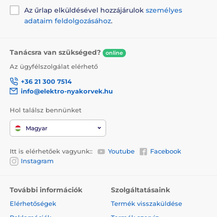
Az űrlap elküldésével hozzájárulok
személyes
adataim feldolgozásához
.
Tanácsra van szükséged?
online
Az ügyfélszolgálat elérhető
+36 21 300 7514
info@elektro-nyakorvek.hu
Hol találsz bennünket
Magyar
Itt is elérhetőek vagyunk::
Youtube
Facebook
Instagram
További információk
Szolgáltatásaink
Elérhetőségek
Termék visszaküldése