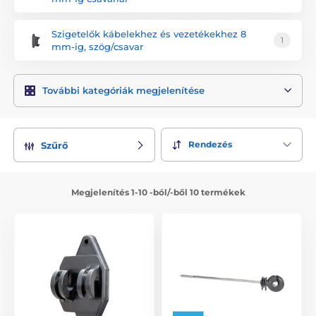
Szigetelők kábelekhez és vezetékekhez 8
1
mm-ig, szög/csavar
További kategóriák megjelenítése
Rendezés
Szűrő
Megjelenítés 1-10 -ból/-ből 10 termékek