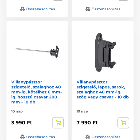
Összehasonlítás
Összehasonlítás
Villanypásztor
Villanypásztor
szigetelő, szalaghoz 40
szigetelő, lapos, sarok,
mm-ig, kötélhez 6 mm-
szalaghoz 40 mm-ig,
ig, hosszú csavar 200
szög vagy csavar - 10 db
mm - 10 db
10 nap
10 nap
3 990 Ft
7 990 Ft
Összehasonlítás
Összehasonlítás