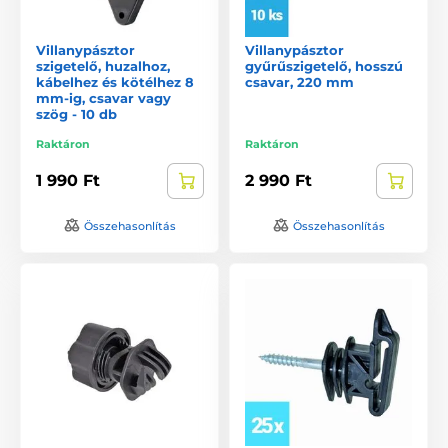
Villanypásztor
Villanypásztor
szigetelő, huzalhoz,
gyűrűszigetelő, hosszú
kábelhez és kötélhez 8
csavar, 220 mm
mm-ig, csavar vagy
szög - 10 db
Raktáron
Raktáron
1 990 Ft
2 990 Ft
Összehasonlítás
Összehasonlítás