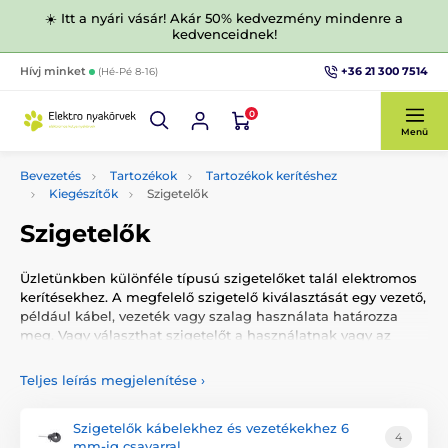
☀️ Itt a nyári vásár! Akár 50% kedvezmény mindenre a
kedvenceidnek!
+36 21 300 7514
Hívj minket
(Hé-Pé 8-16)
0
Menü
Bevezetés
Tartozékok
Tartozékok kerítéshez
Kiegészítők
Szigetelők
Szigetelők
Üzletünkben különféle típusú szigetelőket talál elektromos
kerítésekhez. A megfelelő szigetelő kiválasztását egy vezető,
például kábel, vezeték vagy szalag használata határozza
meg. Vagy választhat szigetelőt a használatnak vagy az
adott szerelésnek megfelelően.
Teljes leírás megjelenítése
›
Szigetelők kábelekhez és vezetékekhez 6
4
mm-ig csavarral