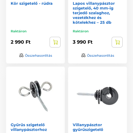
Kör szigetelő - rúdra
Lapos villanypásztor
szigetelő, 40 mm-ig
terjedő szalaghoz,
vezetékhez és
kötelekhez – 25 db
Raktáron
Raktáron
2 990 Ft
3 990 Ft
Összehasonlítás
Összehasonlítás
Gyűrűs szigetelő
Villanypásztor
villanypásztorhoz
gyűrűszigetelő