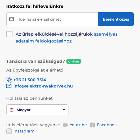
Iratkozz fel hírlevelünkre
Ide írja az e-mail címét
Bejelentkezés
Az űrlap elküldésével hozzájárulok
személyes
adataim feldolgozásához
.
Tanácsra van szükséged?
online
Az ügyfélszolgálat elérhető
+36 21 300 7514
info@elektro-nyakorvek.hu
Hol találsz bennünket
Magyar
Itt is elérhetőek vagyunk::
Youtube
Facebook
Instagram