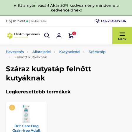
☀️ Itt a nyári vásár! Akár 50% kedvezmény mindenre a
kedvenceidnek!
+36 21 300 7514
Hívj minket
(Hé-Pé 8-16)
0
Menü
Bevezetés
Állateledel
Kutyaeledel
Száraztáp
Felnőtt kutyáknak
Száraz kutyatáp felnőtt
kutyáknak
Legkeresettebb termékek
Brit Care Dog
Grain-free Adult