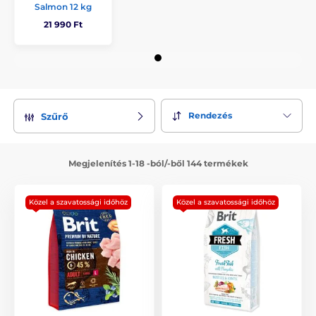
Salmon 12 kg
21 990 Ft
Rendezés
Szűrő
Megjelenítés 1-18 -ból/-ből 144 termékek
Közel a szavatossági időhöz
Közel a szavatossági időhöz