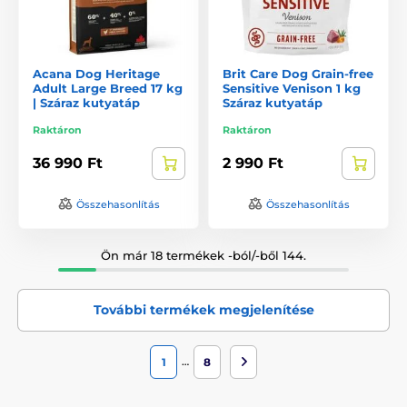
Acana Dog Heritage
Brit Care Dog Grain-free
Adult Large Breed 17 kg
Sensitive Venison 1 kg
| Száraz kutyatáp
Száraz kutyatáp
Raktáron
Raktáron
36 990 Ft
2 990 Ft
Összehasonlítás
Összehasonlítás
Ön már 18 termékek -ból/-ből 144.
További termékek megjelenítése
…
1
8