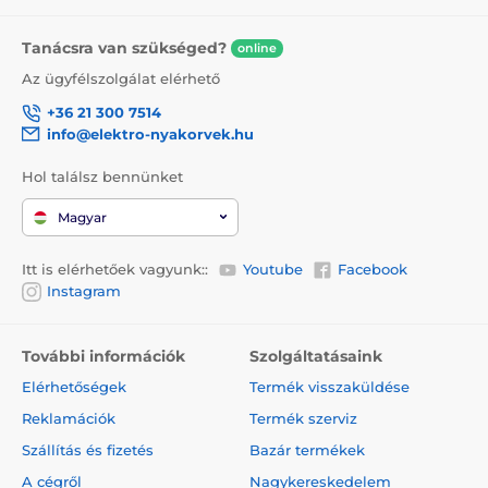
Tanácsra van szükséged?
online
Az ügyfélszolgálat elérhető
+36 21 300 7514
info@elektro-nyakorvek.hu
Hol találsz bennünket
Magyar
Itt is elérhetőek vagyunk::
Youtube
Facebook
Instagram
További információk
Szolgáltatásaink
Elérhetőségek
Termék visszaküldése
Reklamációk
Termék szerviz
Szállítás és fizetés
Bazár termékek
A cégről
Nagykereskedelem