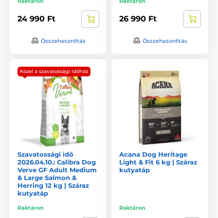
Raktáron
Raktáron
24 990 Ft
26 990 Ft
Összehasonlítás
Összehasonlítás
Közel a szavatossági időhöz
Szavatossági idő
Acana Dog Heritage
2026.04.10.: Calibra Dog
Light & Fit 6 kg | Száraz
Verve GF Adult Medium
kutyatáp
& Large Salmon &
Herring 12 kg | Száraz
kutyatáp
Raktáron
Raktáron