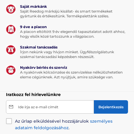
Saját márkánk
Saját Reedog márkájú kisállat- és smart termékeket
gyártunk és értékesítünk. Termékpalettánk széles.
9 éve a piacon
A piacon eltöltött 9 év elegendő tapasztalatot adott ahhoz,
hogy elsők közé tartozzunk a világpiacon.
Szakmai tanácsadás
Írjon nekünk vagy hívjon minket. Ügyfélszolgálatunk
szakmai tanácsadási képzésben részesült.
Nyakörv bérlés és szerviz
A nyakörvek kölcsönzése és szervizelése nélkülözhetetlen
eleme cégünknek. Azt nyújtjuk, amire szüksége van.
Iratkozz fel hírlevelünkre
Ide írja az e-mail címét
Bejelentkezés
Az űrlap elküldésével hozzájárulok
személyes
adataim feldolgozásához
.