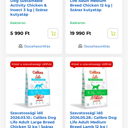
Dog Sustainable
Life Adult Medium
Activity Chicken &
Breed Chicken 12 kg |
Insect 3 kg | Száraz
Száraz kutyatáp
kutyatáp
Raktáron
Raktáron
5 990 Ft
19 990 Ft
Összehasonlítás
Összehasonlítás
Közel a szavatossági időhöz
Közel a szavatossági időhöz
Szavatossági idő
Szavatossági idő
2026.03.10.: Calibra Dog
2026.05.28.: Calibra Dog
Life Adult Large Breed
Life Adult Medium
Chicken 12 kg | Száraz
Breed Lamb 12 kg |