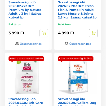
Szavatossági idő
Szavatossági idő
2026.02.27.: Brit
2026.02.28.: Brit Fresh
Premium by Nature
Fish & Pumpkin Adult
Adult L 3 kg | Száraz
Large Muscle & Joints
kutyatáp
2,5 kg | Száraz kutyatáp
Raktáron
Raktáron
3 990 Ft
4 990 Ft
Összehasonlítás
Összehasonlítás
Közel a szavatossági időhöz
Közel a szavatossági időhöz
Szavatossági idő
Szavatossági idő
2026.04.30.: Brit Care
2026.05.29.: Calibra Dog