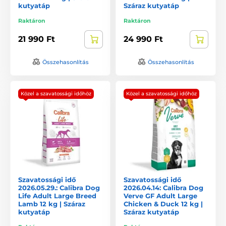
kutyatáp
Száraz kutyatáp
Raktáron
Raktáron
21 990 Ft
24 990 Ft
Összehasonlítás
Összehasonlítás
Közel a szavatossági időhöz
Közel a szavatossági időhöz
Szavatossági idő
Szavatossági idő
2026.05.29.: Calibra Dog
2026.04.14: Calibra Dog
Life Adult Large Breed
Verve GF Adult Large
Lamb 12 kg | Száraz
Chicken & Duck 12 kg |
kutyatáp
Száraz kutyatáp