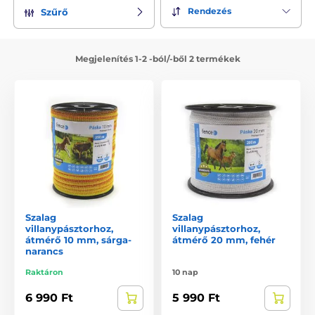
Rendezés
Szűrő
Megjelenítés 1-2 -ból/-ből 2 termékek
Szalag
Szalag
villanypásztorhoz,
villanypásztorhoz,
átmérő 10 mm, sárga-
átmérő 20 mm, fehér
narancs
Raktáron
10 nap
6 990 Ft
5 990 Ft