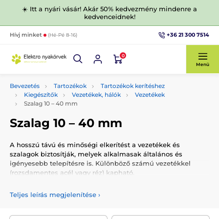
☀️ Itt a nyári vásár! Akár 50% kedvezmény mindenre a
kedvenceidnek!
+36 21 300 7514
Hívj minket
(Hé-Pé 8-16)
0
Menü
Bevezetés
Tartozékok
Tartozékok kerítéshez
Kiegészítők
Vezetékek, hálók
Vezetékek
Szalag 10 –⁠ 40 mm
Szalag 10 –⁠ 40 mm
A hosszú távú és minőségi elkerítést a vezetékek és
szalagok biztosítják, melyek alkalmasak általános és
igényesebb telepítésre is. Különböző számú vezetékkel
(rozsdamentes acél vagy réz) kapható.
Teljes leírás megjelenítése
›