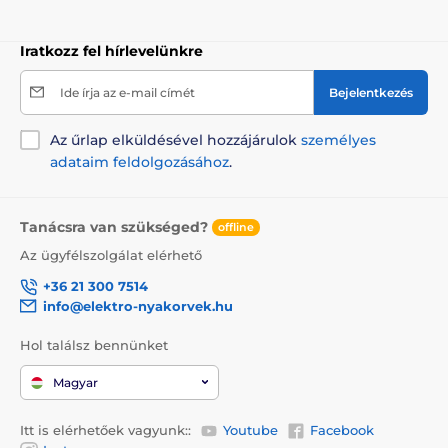
Iratkozz fel hírlevelünkre
Ide írja az e-mail címét
Bejelentkezés
Az űrlap elküldésével hozzájárulok
személyes
adataim feldolgozásához
.
Tanácsra van szükséged?
offline
Az ügyfélszolgálat elérhető
+36 21 300 7514
info@elektro-nyakorvek.hu
Hol találsz bennünket
Magyar
Itt is elérhetőek vagyunk::
Youtube
Facebook