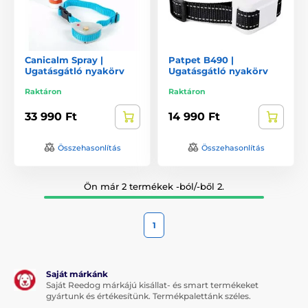
Canicalm Spray |
Patpet B490 |
Ugatásgátló nyakörv
Ugatásgátló nyakörv
Raktáron
Raktáron
33 990 Ft
14 990 Ft
Összehasonlítás
Összehasonlítás
Ön már 2 termékek -ból/-ből 2.
1
Saját márkánk
Saját Reedog márkájú kisállat- és smart termékeket
gyártunk és értékesítünk. Termékpalettánk széles.