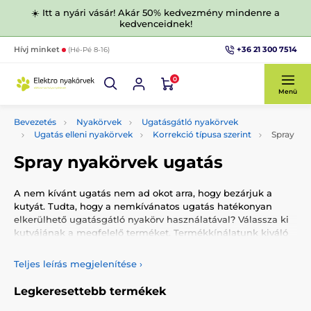
☀️ Itt a nyári vásár! Akár 50% kedvezmény mindenre a
kedvenceidnek!
+36 21 300 7514
Hívj minket
(Hé-Pé 8-16)
0
Menü
Bevezetés
Nyakörvek
Ugatásgátló nyakörvek
Ugatás elleni nyakörvek
Korrekció típusa szerint
Spray
Spray nyakörvek ugatás
A nem kívánt ugatás nem ad okot arra, hogy bezárjuk a
kutyát. Tudta, hogy a nemkívánatos ugatás hatékonyan
elkerülhető ugatásgátló nyakörv használatával? Válassza ki
kutyájának a megfelelő terméket. Termékkínálatunk kiváló
minőségű spray, hangjelzés, ultrahang, rezgés és elektromos
impulzus korrekcióval ellátott ugatásgátló nyakörveket
Teljes leírás megjelenítése
›
tartalmaz.
Legkeresettebb termékek