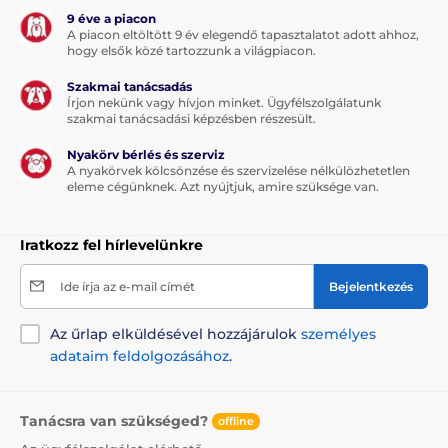
9 éve a piacon
A piacon eltöltött 9 év elegendő tapasztalatot adott ahhoz,
hogy elsők közé tartozzunk a világpiacon.
Szakmai tanácsadás
Írjon nekünk vagy hívjon minket. Ügyfélszolgálatunk
szakmai tanácsadási képzésben részesült.
Nyakörv bérlés és szerviz
A nyakörvek kölcsönzése és szervizelése nélkülözhetetlen
eleme cégünknek. Azt nyújtjuk, amire szüksége van.
Iratkozz fel hírlevelünkre
Ide írja az e-mail címét
Bejelentkezés
Az űrlap elküldésével hozzájárulok
személyes
adataim feldolgozásához
.
Tanácsra van szükséged?
offline