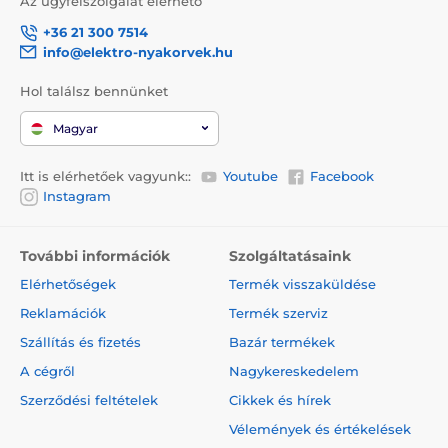
Az ügyfélszolgálat elérhető
+36 21 300 7514
info@elektro-nyakorvek.hu
Hol találsz bennünket
Magyar
Itt is elérhetőek vagyunk::
Youtube
Facebook
Instagram
További információk
Szolgáltatásaink
Elérhetőségek
Termék visszaküldése
Reklamációk
Termék szerviz
Szállítás és fizetés
Bazár termékek
A cégről
Nagykereskedelem
Szerződési feltételek
Cikkek és hírek
Vélemények és értékelések