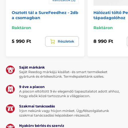
Osztott tál a SureFeedhez - 2db
Hálózati töltő P
a csomagban
tápadagolóhoz
Raktáron
Raktáron
5 990 Ft
8 990 Ft
Részletek
Saját márkánk
Saját Reedog márkájú kisállat- és smart termékeket
gyártunk és értékesítünk. Termékpalettánk széles.
9 éve a piacon
A piacon eltöltött 9 év elegendő tapasztalatot adott ahhoz,
hogy elsők közé tartozzunk a világpiacon.
Szakmai tanácsadás
Írjon nekünk vagy hívjon minket. Ügyfélszolgálatunk
szakmai tanácsadási képzésben részesült.
Nyakörv bérlés és szerviz