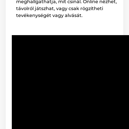
meghallgathatja, mit csinál. Online nézhet,
változhatnak. A képek csak illusztrációk.
távolról játszhat, vagy csak rögzítheti
tevékenységét vagy alvását.