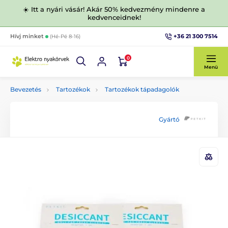
☀️ Itt a nyári vásár! Akár 50% kedvezmény mindenre a
kedvenceidnek!
+36 21 300 7514
Hívj minket
(Hé-Pé 8-16)
0
Menü
Bevezetés
Tartozékok
Tartozékok tápadagolók
Gyártó