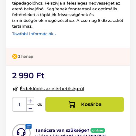
tápadagolóhoz. Felszívja a felesleges nedvességet az
etető belsejéből. Segítenek fenntartani az optimális
feltételeket a táplálék frissességének és
ízminőségének megőrzéséhez. A csomag 5 db zacskót
tartalmaz.
További információk ›
2 hónap
2 990 Ft
Érdeklődés az elérhetőségről
Kosárba
db
Tanácsra van szüksége?
online
Hívjon a következő
+36 21 300 7514