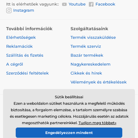
Itt is elérhetőek vagyunk::
Youtube
Facebook
Instagram
További információk
Szolgáltatásaink
Elérhetőségek
Termék visszaküldése
Reklamációk
Termék szerviz
Szállítás és fizetés
Bazár termékek
A cégről
Nagykereskedelem
Szerződési feltételek
Cikkek és hírek
Vélemények és értékelések
Sütik beállításai
Ezen a weboldalon sütiket használunk a megfelelő működés
biztosítása, a forgalom elemzése, a tartalom személyre szabása
és esetlegesen marketing célokra. Hozzájárulás esetén az adatok
megoszthatók partnereinkkel.
Tudjon meg többet»
© 2026 www.elektro-nyakorvek.hu ⦁ Webshop szolgáltatónk a
Engedélyezzen mindent
SIMPLIA.cz