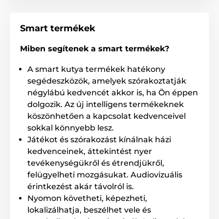
A termék előnyei:
Praktikus megoldás a felesleges nedvesség
Smart termékek
felszívására a tápadagolóban
Segítenek fenntartani az optimális feltételeket a
Miben segítenek a smart termékek?
tápanyag frissességének megőrzéséhez
A smart kutya termékek hatékony
segédeszközök, amelyek szórakoztatják
A termék hátrányai:
négylábú kedvencét akkor is, ha Ön éppen
dolgozik. Az új intelligens termékeknek
Nincs
köszönhetően a kapcsolat kedvenceivel
sokkal könnyebb lesz.
Játékot és szórakozást kínálnak házi
A csomag tartalma:
kedvenceinek, áttekintést nyer
5 db nedvszívó zacskó a Fresh Element smart
tevékenységükről és étrendjükről,
adagolóhoz
felügyelheti mozgásukat. Audiovizuális
érintkezést akár távolról is.
Nyomon követheti, képezheti,
Megjegyzés: A kép csak illusztráció.
lokalizálhatja, beszélhet vele és
A műszaki specifikációk előzetes értesítés nélkül