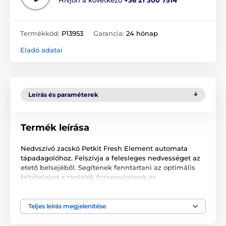
Termékkód:
P13953
Garancia:
24 hónap
Eladó adatai
Leírás és paraméterek
Termék leírása
Nedvszívó zacskó Petkit Fresh Element automata
tápadagolóhoz. Felszívja a felesleges nedvességet az
etető belsejéből. Segítenek fenntartani az optimális
feltételeket a táplálék frissességének és
ízminőségének megőrzéséhez. A csomag 5 db zacskót
tartalmaz.
Teljes leírás megjelenítése