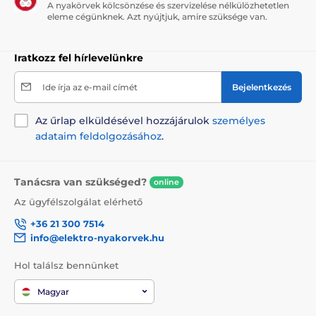
A nyakörvek kölcsönzése és szervizelése nélkülözhetetlen
eleme cégünknek. Azt nyújtjuk, amire szüksége van.
Iratkozz fel hírlevelünkre
Ide írja az e-mail címét
Bejelentkezés
Az űrlap elküldésével hozzájárulok
személyes
adataim feldolgozásához
.
Tanácsra van szükséged?
online
Az ügyfélszolgálat elérhető
+36 21 300 7514
info@elektro-nyakorvek.hu
Hol találsz bennünket
Magyar