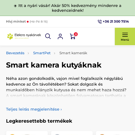
☀️ Itt a nyári vásár! Akár 50% kedvezmény mindenre a
kedvenceidnek!
+36 21 300 7514
Hívj minket
(Hé-Pé 8-16)
0
Menü
Bevezetés
SmartPet
Smart kamerák
Smart kamera kutyáknak
Néha azon gondolkodik, vajon mivel foglalkozik négylábú
kedvence az Ön távollétében? Sokat dolgozik és
munkaidőben hiányzik kutyusa és nem mehet haza hozzá?
A smart kamerának köszönhetően folyamatosan tarthatja a
kapcsolatot négylábú barátjával. Az intelligens kamera
segítségével láthatja, játszhat vele, utasításokat adhat neki,
Teljes leírás megjelenítése
›
felvidíthatja és beszélhet is házi kedvencéhez. Tekintse meg
termékkínálatunkat, ami a smart vagy interaktív kamerákat
Legkeresettebb termékek
illeti!