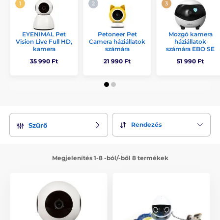
EYENIMAL Pet
Petoneer Pet
Mozgó kamera
Vision Live Full HD,
Camera háziállatok
háziállatok
kamera
számára
számára EBO SE
35 990 Ft
21 990 Ft
51 990 Ft
Rendezés
Szűrő
Megjelenítés 1-8 -ból/-ből 8 termékek