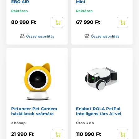
EBO AIR
Mini
Raktáron
Raktáron
80 990 Ft
67 990 Ft
Összehasonlítás
Összehasonlítás
Petoneer Pet Camera
Enabot ROLA PetPal
háziállatok számára
intelligens társ AI-vel
2 hónap
Úton 3 db
21 990 Ft
110 990 Ft