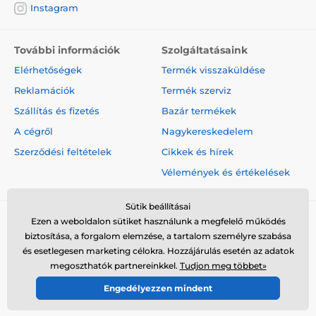
Instagram
További információk
Szolgáltatásaink
Elérhetőségek
Termék visszaküldése
Reklamációk
Termék szerviz
Szállítás és fizetés
Bazár termékek
A cégről
Nagykereskedelem
Szerződési feltételek
Cikkek és hírek
Vélemények és értékelések
Sütik beállításai
Ezen a weboldalon sütiket használunk a megfelelő működés
biztosítása, a forgalom elemzése, a tartalom személyre szabása
és esetlegesen marketing célokra. Hozzájárulás esetén az adatok
megoszthatók partnereinkkel.
Tudjon meg többet»
© 2026 www.elektro-nyakorvek.hu ⦁ Webshop szolgáltatónk a
Engedélyezzen mindent
SIMPLIA.cz