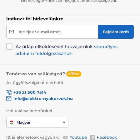
eleme cégünknek. Azt nyújtjuk, amire szüksége van.
Iratkozz fel hírlevelünkre
Ide írja az e-mail címét
Bejelentkezés
Az űrlap elküldésével hozzájárulok
személyes
adataim feldolgozásához
.
Tanácsra van szükséged?
offline
Az ügyfélszolgálat elérhető
+36 21 300 7514
info@elektro-nyakorvek.hu
Hol találsz bennünket
Magyar
Itt is elérhetőek vagyunk::
Youtube
Facebook