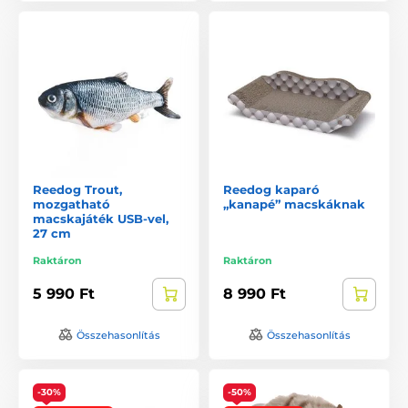
Reedog Trout,
Reedog kaparó
mozgatható
„kanapé” macskáknak
macskajáték USB-vel,
27 cm
Raktáron
Raktáron
5 990 Ft
8 990 Ft
Összehasonlítás
Összehasonlítás
-30%
-50%