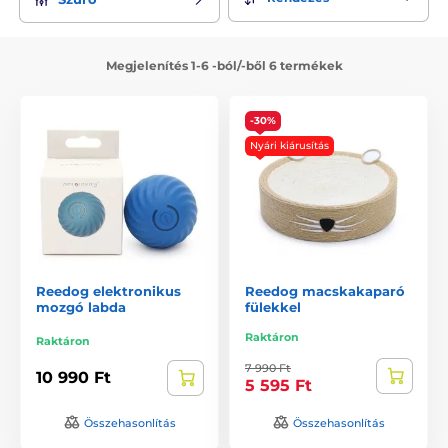
Megjelenítés 1-6 -ból/-ből 6 termékek
-30%
Nyári kiárusítás
Reedog elektronikus
Reedog macskakaparó
mozgó labda
fülekkel
Raktáron
Raktáron
7 990 Ft
10 990 Ft
5 595 Ft
Összehasonlítás
Összehasonlítás