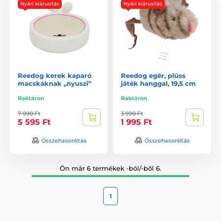
Nyári kiárusítás
Nyári kiárusítás
Reedog kerek kaparó
Reedog egér, plüss
macskáknak „nyuszi”
játék hanggal, 19,5 cm
Raktáron
Raktáron
7 990 Ft
3 990 Ft
5 595 Ft
1 995 Ft
Összehasonlítás
Összehasonlítás
Ön már 6 termékek -ból/-ből 6.
1