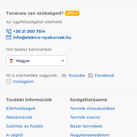
Tanácsra van szükséged?
offline
Az ügyfélszolgálat elérhető
+36 21 300 7514
info@elektro-nyakorvek.hu
Hol találsz bennünket
Magyar
Itt is elérhetőek vagyunk::
Youtube
Facebook
Instagram
További információk
Szolgáltatásaink
Elérhetőségek
Termék visszaküldése
Reklamációk
Termék szerviz
Szállítás és fizetés
Bazár termékek
A cégről
Nagykereskedelem