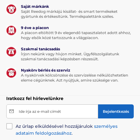
Saját márkánk
Saját Reedog márkájú kisállat- és smart termékeket
gyártunk és értékesítünk. Termékpalettánk széles.
9 éve a piacon
A piacon eltöltött 9 év elegendő tapasztalatot adott ahhoz,
hogy elsők közé tartozzunk a világpiacon.
Szakmai tanácsadás
Írjon nekünk vagy hívjon minket. Ügyfélszolgálatunk
szakmai tanácsadási képzésben részesült.
Nyakörv bérlés és szerviz
A nyakörvek kölcsönzése és szervizelése nélkülözhetetlen
eleme cégünknek. Azt nyújtjuk, amire szüksége van.
Iratkozz fel hírlevelünkre
Ide írja az e-mail címét
Bejelentkezés
Az űrlap elküldésével hozzájárulok
személyes
adataim feldolgozásához
.