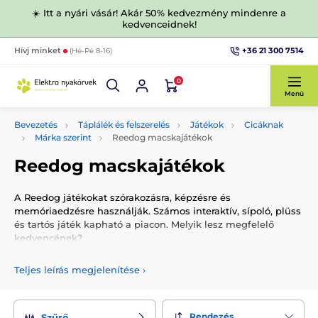
☀️ Itt a nyári vásár! Akár 50% kedvezmény mindenre a
kedvenceidnek!
+36 21 300 7514
Hívj minket
(Hé-Pé 8-16)
0
Menü
Bevezetés
Táplálék és felszerelés
Játékok
Cicáknak
Márka szerint
Reedog macskajátékok
Reedog macskajátékok
A Reedog játékokat szórakozásra, képzésre és
memóriaedzésre használják. Számos interaktív, sípoló, plüss
és tartós játék kapható a piacon. Melyik lesz megfelelő
kedvencének?
Teljes leírás megjelenítése
›
Rendezés
Szűrő