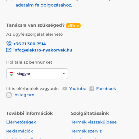
adataim feldolgozásához
.
Tanácsra van szükséged?
offline
Az ügyfélszolgálat elérhető
+36 21 300 7514
info@elektro-nyakorvek.hu
Hol találsz bennünket
Magyar
Itt is elérhetőek vagyunk::
Youtube
Facebook
Instagram
További információk
Szolgáltatásaink
Elérhetőségek
Termék visszaküldése
Reklamációk
Termék szerviz