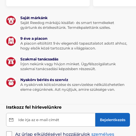
Saját márkánk
Saját Reedog márkájú kisállat- és smart termékeket
gyártunk és értékesítünk. Termékpalettánk széles.
9 éve a piacon
A piacon eltöltött 9 év elegendő tapasztalatot adott ahhoz,
hogy elsők közé tartozzunk a világpiacon.
Szakmai tanácsadás
Írjon nekünk vagy hívjon minket. Ügyfélszolgálatunk
szakmai tanácsadási képzésben részesült.
Nyakörv bérlés és szerviz
A nyakörvek kölcsönzése és szervizelése nélkülözhetetlen
eleme cégünknek. Azt nyújtjuk, amire szüksége van.
Iratkozz fel hírlevelünkre
Ide írja az e-mail címét
Bejelentkezés
Az űrlap elküldésével hozzájárulok
személyes