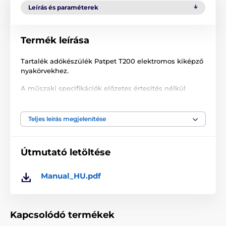
Leírás és paraméterek
Termék leírása
Tartalék adókészülék Patpet T200 elektromos kiképző
nyakörvekhez.
A műszaki specifikációk előzetes értesítés nélkül
változhatnak. A képek csak illusztrációk.
Teljes leírás megjelenítése
A termék a következő kategóriákba sorolt
Útmutató letöltése
Tartozékok kiképző nyakörvek
Adókészülék
Adókészülék PatPet
Manual_HU.pdf
Kapcsolódó termékek