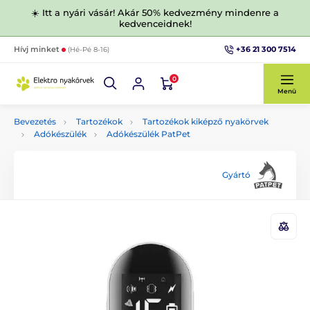
☀️ Itt a nyári vásár! Akár 50% kedvezmény mindenre a
kedvenceidnek!
+36 21 300 7514
Hívj minket
(Hé-Pé 8-16)
0
Menü
Bevezetés
Tartozékok
Tartozékok kiképző nyakörvek
Adókészülék
Adókészülék PatPet
Gyártó