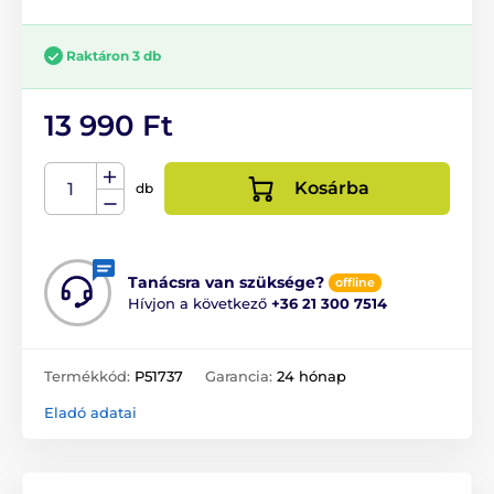
Raktáron 3 db
13 990 Ft
Kosárba
db
Tanácsra van szüksége?
offline
Hívjon a következő
+36 21 300 7514
Termékkód:
P51737
Garancia:
24 hónap
Eladó adatai